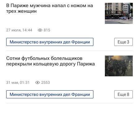
В Париже мужчина напал с ножом на
трех женщин
27 июля, 14:44
815
Министерство внутренних дел Франции
Еще
3
В мире
Париж
Франция
Сотни футбольных болельщиков
перекрыли кольцевую дорогу Парижа
31 мая, 01:31
2553
Министерство внутренних дел Франции
Еще
8
Футбол
Париж
Будапешт
Пари Сен-Жермен (ПСЖ)
Арсенал (Лондон)
Лига чемпионов УЕФА 2026-2027