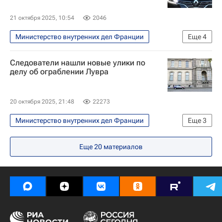
21 октября 2025, 10:54
2046
Министерство внутренних дел Франции
Еще
4
В мире
Ливия
Париж
Следователи нашли новые улики по
Николя Саркози
делу об ограблении Лувра
20 октября 2025, 21:48
22273
Министерство внутренних дел Франции
Еще
3
Происшествия
Париж
Лувр
Еще
20
материалов