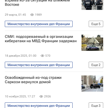
взрыва из-за ситуации на Ближнем
Востоке
29 марта, 01:45
1989
Министерство внутренних дел Франции
Еще
5
В мире
Париж
Ближний Восток
СМИ: подозреваемый в организации
Иран
Bank of America
кибератаки на МВД Франции задержан
18 декабря 2025, 01:00
570
Министерство внутренних дел Франции
Еще
2
Париж
Интерпол
Освобожденный из-под стражи
Саркози вернулся домой
10 ноября 2025, 17:27
2926
Министерство внутренних дел Франции
Еще
3