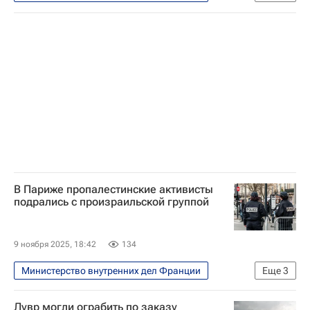
В мире
Ливия
Николя Саркози
В Париже пропалестинские активисты
подрались с произраильской группой
9 ноября 2025, 18:42
134
Министерство внутренних дел Франции
Еще
3
В мире
Париж
Израиль
Лувр могли ограбить по заказу