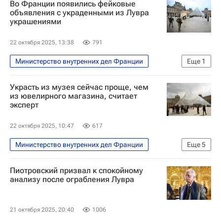
Во Франции появились фейковые
объявления с украденными из Лувра
украшениями
22 октября 2025, 13:38
791
Министерство внутренних дел Франции
Еще
1
В мире
Украсть из музея сейчас проще, чем
из ювелирного магазина, считает
эксперт
22 октября 2025, 10:47
617
Министерство внутренних дел Франции
Еще
5
Культура
В мире
Европа
Пиотровский призвал к спокойному
Азия
Дубай
анализу после ограбления Лувра
21 октября 2025, 20:40
1006