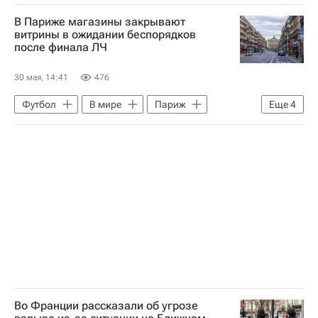
Футбол
Париж
Будапешт
В Париже магазины закрывают
Пари Сен-Жермен (ПСЖ)
витрины в ожидании беспорядков
после финала ЛЧ
Арсенал (Лондон)
Лига чемпионов УЕФА 2026-2027
30 мая, 14:41
476
Спорт
Футбол
В мире
Париж
Еще
4
Будапешт
Пари Сен-Жермен (ПСЖ)
Арсенал (Лондон)
Лига чемпионов УЕФА 2026-2027
Во Франции рассказали об угрозе