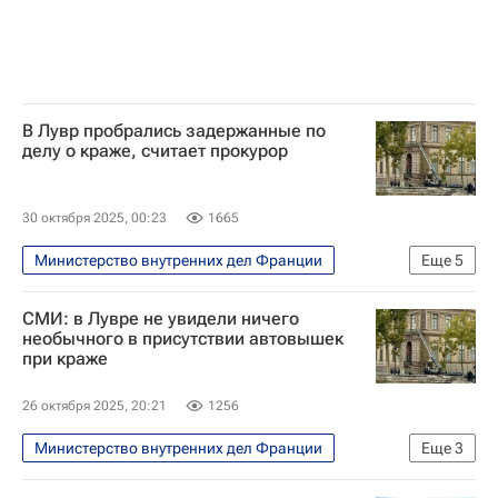
В Лувр пробрались задержанные по
делу о краже, считает прокурор
30 октября 2025, 00:23
1665
Министерство внутренних дел Франции
Еще
5
В мире
Париж
СМИ: в Лувре не увидели ничего
Алжир (провинция)
Мали
Лувр
необычного в присутствии автовышек
при краже
26 октября 2025, 20:21
1256
Министерство внутренних дел Франции
Еще
3
В мире
Париж
NBC