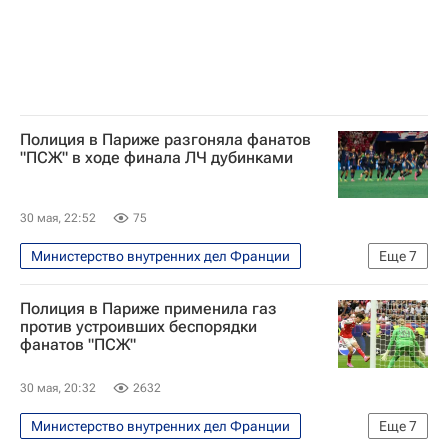
Кубок Франции по футболу
В мире
Полиция в Париже разгоняла фанатов
"ПСЖ" в ходе финала ЛЧ дубинками
30 мая, 22:52
75
Министерство внутренних дел Франции
Еще
7
Футбол
Париж
Будапешт
Полиция в Париже применила газ
Пари Сен-Жермен (ПСЖ)
против устроивших беспорядки
фанатов "ПСЖ"
Арсенал (Лондон)
Лига чемпионов УЕФА 2026-2027
30 мая, 20:32
2632
Кубок Франции по футболу
Министерство внутренних дел Франции
Еще
7