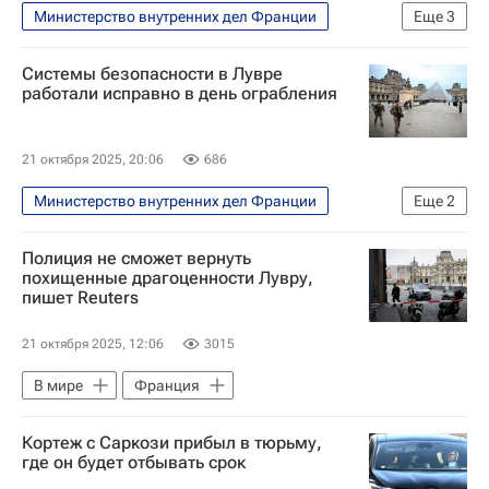
Министерство внутренних дел Франции
Еще
3
Михаил Пиотровский
Системы безопасности в Лувре
Государственный Эрмитаж
В мире
работали исправно в день ограбления
21 октября 2025, 20:06
686
Министерство внутренних дел Франции
Еще
2
В мире
Лувр
Полиция не сможет вернуть
похищенные драгоценности Лувру,
пишет Reuters
21 октября 2025, 12:06
3015
В мире
Франция
Кортеж с Саркози прибыл в тюрьму,
где он будет отбывать срок