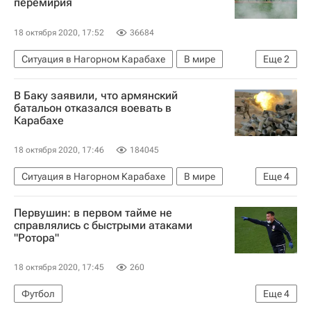
перемирия
18 октября 2020, 17:52
36684
Ситуация в Нагорном Карабахе
В мире
Еще
2
Армения
Азербайджан
В Баку заявили, что армянский
батальон отказался воевать в
Карабахе
18 октября 2020, 17:46
184045
Ситуация в Нагорном Карабахе
В мире
Еще
4
Армения
Азербайджан
Первушин: в первом тайме не
Нагорно-Карабахская Республика
ОБСЕ
справлялись с быстрыми атаками
"Ротора"
18 октября 2020, 17:45
260
Футбол
Еще
4