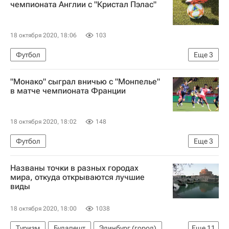
чемпионата Англии с "Кристал Пэлас"
18 октября 2020, 18:06
103
Футбол
Еще
3
АПЛ 2026-2027 (Чемпионат Англии по футболу)
"Монако" сыграл вничью с "Монпелье"
Брайтон энд Хоув Альбион
Кристал Пэлас
в матче чемпионата Франции
18 октября 2020, 18:02
148
Футбол
Еще
3
Чемпионат Франции по футболу (Лига 1)
Названы точки в разных городах
Монако
Монпелье
мира, откуда открываются лучшие
виды
18 октября 2020, 18:00
1038
Туризм
Будапешт
Эдинбург (город)
Еще
11