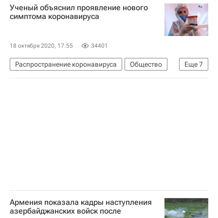
Ученый объяснил проявление нового
симптома коронавируса
18 октября 2020, 17:55
34401
Распространение коронавируса
Общество
Еще
7
Здоровье - Общество
Коронавирус COVID-19
Лондон
ВОЗ
Федеральная служба по надзору в сфере защиты прав потребителей и благополучия человека (Роспотребнадзор)
Анна Попова
Анатолий Альштейн
Армения показала кадры наступления
азербайджанских войск после