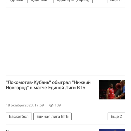
Токио
Шанхай
Торонто
Баку
Сидней
Чикаго
Рим
Лос-Анджелес
Новости - Туризм
Дунай (река)
Туризм
"Локомотив-Кубань" обыграл "Нижний
Новгород" в матче Единой Лиги ВТБ
18 октября 2020, 17:59
109
Баскетбол
Единая лига ВТБ
Еще
2
Нижний Новгород
ПБК Локомотив-Кубань