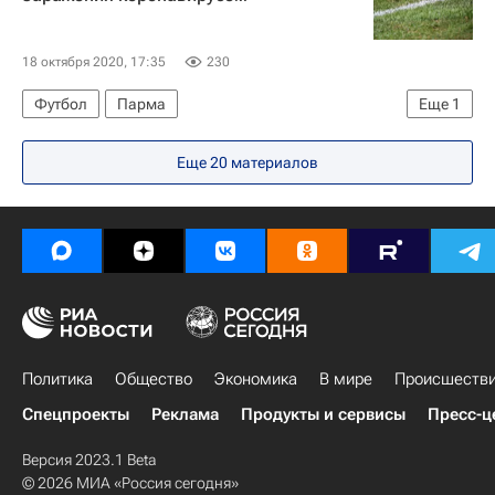
18 октября 2020, 17:35
230
Футбол
Парма
Еще
1
Спорт в условиях пандемии коронавируса
Еще 20 материалов
Политика
Общество
Экономика
В мире
Происшеств
Спецпроекты
Реклама
Продукты и сервисы
Пресс-ц
Версия 2023.1 Beta
© 2026 МИА «Россия сегодня»