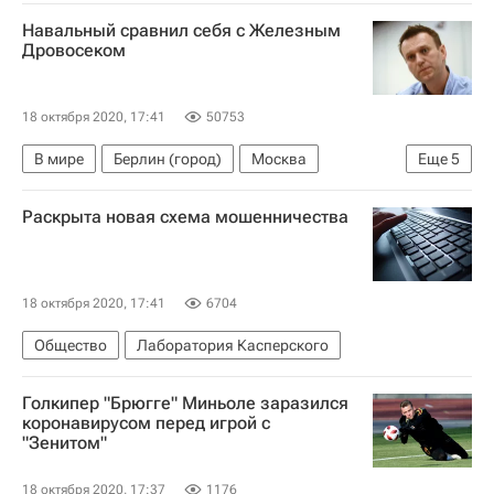
РПЛ 2026-2027 (Чемпионат России по футболу)
Навальный сравнил себя с Железным
Тамбов
Ротор
Сергей Первушин
Дровосеком
18 октября 2020, 17:41
50753
В мире
Берлин (город)
Москва
Еще
5
Швеция
Алексей Навальный*
Раскрыта новая схема мошенничества
Александр Шульгин
Мария Захарова
Госпитализация Алексея Навального
18 октября 2020, 17:41
6704
Общество
Лаборатория Касперского
Голкипер "Брюгге" Миньоле заразился
коронавирусом перед игрой с
"Зенитом"
18 октября 2020, 17:37
1176