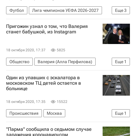
Футбол
Лига чемпионов УЕФА 2026-2027
Еще
3
Зенит
Брюгге
Симон Миньоле
Пригожин узнал о том, что Валерия
станет бабушкой, из Instagram
18 октября 2020, 17:37
5825
Общество
Валерия (Алла Перфилова)
Еще
1
Иосиф Пригожин
Один из упавших с эскалатора в
московском ТЦ детей остается в
больнице
18 октября 2020, 17:35
15522
Происшествия
Москва
Еще
1
Прокуратура г. Москвы
"Парма" сообщила о седьмом случае
заражения коронавирусом