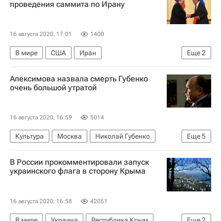
проведения саммита по Ирану
16 августа 2020, 17:01
1400
В мире
США
Иран
Еще
2
Совет Безопасности ООН
Россия
Апексимова назвала смерть Губенко
очень большой утратой
16 августа 2020, 16:59
5014
Культура
Москва
Николай Губенко
Еще
5
Театр на Таганке
Ирина Апексимова
В России прокомментировали запуск
Содружество актеров Таганки
Театр
украинского флага в сторону Крыма
Умер Николай Губенко
16 августа 2020, 16:58
42051
В мире
Украина
Республика Крым
Еще
2