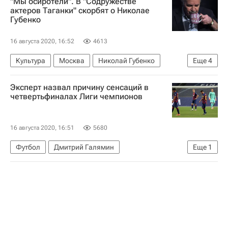
"Мы осиротели". В "Содружестве
Башкирская содовая компания
актеров Таганки" скорбят о Николае
Губенко
16 августа 2020, 16:52
4613
Культура
Москва
Николай Губенко
Еще
4
Московская городская дума
Эксперт назвал причину сенсаций в
Содружество актеров Таганки
Театр
четвертьфиналах Лиги чемпионов
Умер Николай Губенко
16 августа 2020, 16:51
5680
Футбол
Дмитрий Галямин
Еще
1
Лига чемпионов УЕФА 2026-2027