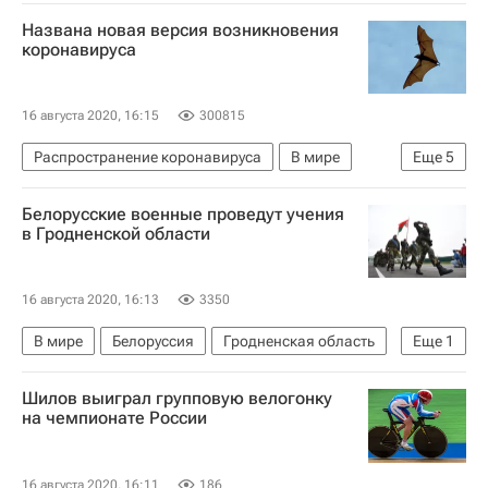
Названа новая версия возникновения
коронавируса
16 августа 2020, 16:15
300815
Распространение коронавируса
В мире
Еще
5
Ухань
Китай
Юньнань
Белорусские военные проведут учения
Коронавирус COVID-19
в Гродненской области
Коронавирус в России
16 августа 2020, 16:13
3350
В мире
Белоруссия
Гродненская область
Еще
1
Министерство обороны Белоруссии
Шилов выиграл групповую велогонку
на чемпионате России
16 августа 2020, 16:11
186