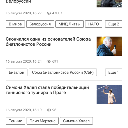
Белоруссии
16 августа 2020, 16:27
47007
В мире
Белоруссия
МИД Литвы
НАТО
Еще
2
Александр Лукашенко
Линас Линкявичюс
Скончался один из основателей Союза
биатлонистов России
16 августа 2020, 16:24
691
Биатлон
Союз биатлонистов России (СБР)
Еще
1
Дмитрий Алексашин
Симона Халеп стала победительницей
теннисного турнира в Праге
16 августа 2020, 16:19
96
Теннис
Элиз Мертенс
Симона Халеп