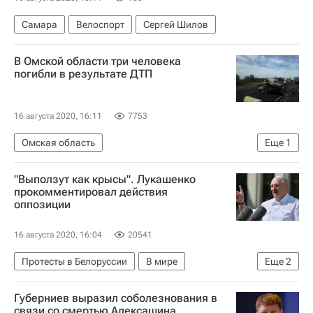
Самара
Велоспорт
Сергей Шилов
В Омской области три человека
погибли в результате ДТП
16 августа 2020, 16:11
7753
Омская область
Еще
1
МЧС России (Министерство РФ по делам гражданской обороны, чрезвычайным ситуациям и ликвидации последствий стихийных бедствий)
"Выползут как крысы". Лукашенко
прокомментировал действия
оппозиции
16 августа 2020, 16:04
20541
Протесты в Белоруссии
В мире
Еще
2
Белоруссия
Александр Лукашенко
Губерниев выразил соболезнования в
связи со смертью Алексашина