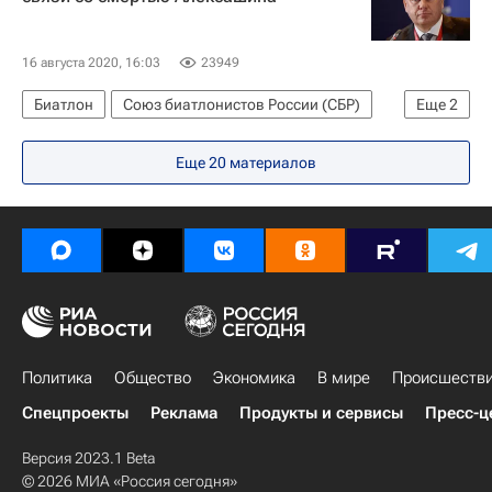
16 августа 2020, 16:03
23949
Биатлон
Союз биатлонистов России (СБР)
Еще
2
Дмитрий Губерниев
Дмитрий Алексашин
Еще 20 материалов
Политика
Общество
Экономика
В мире
Происшеств
Спецпроекты
Реклама
Продукты и сервисы
Пресс-ц
Версия 2023.1 Beta
© 2026 МИА «Россия сегодня»