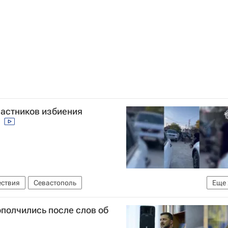
частников избиения
у
ствия
Севастополь
Еще
К РФ)
Александр Бастрыкин
ополчились после слов об