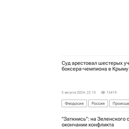
Суд арестовал шестерых у
боксера-чемпиона в Крым
5 августа 2024, 22:15
13419
Феодосия
Россия
Происше
Следственный комитет России (С
"Заткнись": на Зеленского 
окончании конфликта