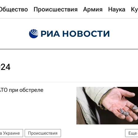
Общество
Происшествия
Армия
Наука
Ку
024
ТО при обстреле
а Украине
Происшествия
Еще