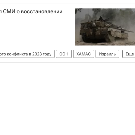
США
Украина
НАТО
я СМИ о восстановлении
ЦКК
го конфликта в 2023 году
ООН
ХАМАС
Израиль
Еще
В мире