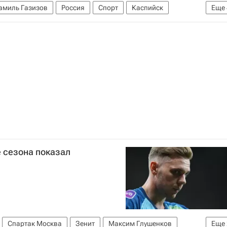
миль Газизов
Россия
Спорт
Каспийск
Еще
ибеков
Российский футбольный союз (РФС)
е сезона показал
Спартак Москва
Зенит
Максим Глушенков
Еще