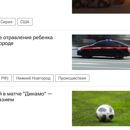
Сирия
США
е отравления ребенка
ороде
К РФ)
Нижний Новгород
Происшествия
й в матче "Динамо" —
азием