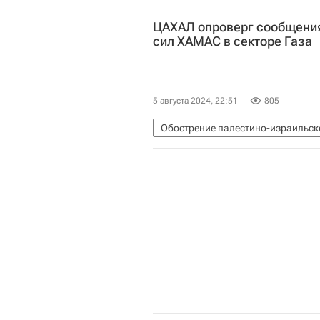
Донецкая Народная Республика
ЦАХАЛ опроверг сообщени
Вооруженные силы Украины
С
сил ХАМАС в секторе Газа
5 августа 2024, 22:51
805
Обострение палестино-израильско
Рафах (провинция)
Россия