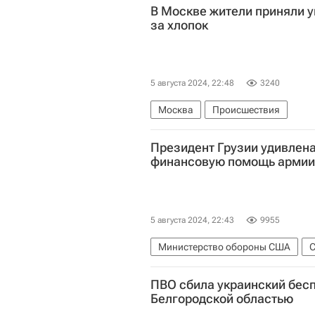
В Москве жители приняли у
за хлопок
5 августа 2024, 22:48
3240
Москва
Происшествия
Президент Грузии удивлена
финансовую помощь армии
5 августа 2024, 22:43
9955
Министерство обороны США
С
Тбилиси
Энтони Блинкен
Е
ПВО сбила украинский бес
Белгородской областью