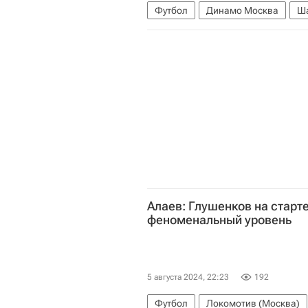
Футбол
Динамо Москва
Ша
Александр Алаев
Муталип Ал
Нижний Новгород
Алаев: Глушенков на старт
феноменальный уровень
5 августа 2024, 22:23
192
Футбол
Локомотив (Москва)