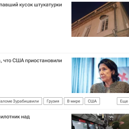
павший кусок штукатурки
, что США приостановили
аломе Зурабишвили
Грузия
В мире
США
Еще
вросоюз
пилотник над