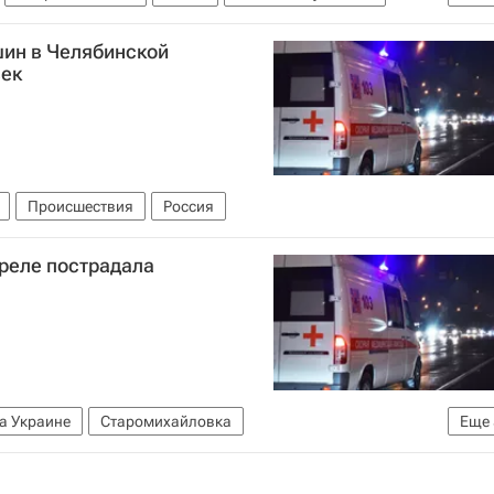
шин в Челябинской
век
Происшествия
Россия
реле пострадала
а Украине
Старомихайловка
Еще
Фрунзе
СЦКК
Вооруженные силы Украины