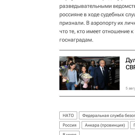
разведывательными ведомства
россияне в ходе судебных слу
признали. В аэропорту их лич
что те, кто имеет отношение к
госнаградам.
Дул
СВ
5 авг
НАТО
Федеральная служба безо
Россия
Анкара (провинция)
В мире