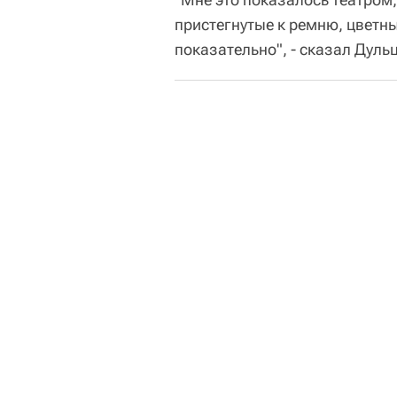
пристегнутые к ремню, цветные
показательно", - сказал Дульц