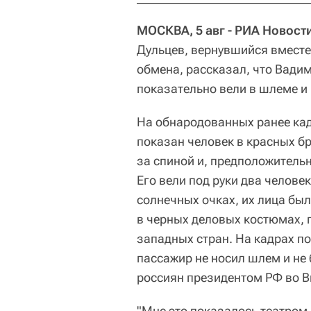
МОСКВА, 5 авг - РИА Новост
Дульцев, вернувшийся вместе 
обмена, рассказал, что Вади
показательно вели в шлеме и
На обнародованных ранее ка
показан человек в красных б
за спиной и, предположительно
Его вели под руки два челове
солнечных очках, их лица бы
в черных деловых костюмах, 
западных стран. На кадрах по
пассажир не носил шлем и не 
россиян президентом РФ во В
"Мне это показалось театром,