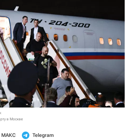
к
рту в Москве
МАКС
Telegram