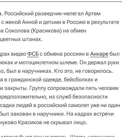
и.
Российский разведчик-нелегал Артем
с женой Анной и детьми в Россию в результате
ма Соколова (Красикова) на обмен
 цветных штанах.
драх видео
ФСБ
с обмена россиян в
Анкаре
был
рюках и мотоциклетном шлеме. Он держал руки
, был в наручниках. Кто это, не говорилось.
ка в гражданской одежде, бейсболках и
ли закрыты. Группу сопровождали пять человек
предположительно, из служб безопасности
садки людей в российский самолет уже ни один
был закован в наручники. На кадрах встречи
нуково Красиков не скрывал лицо.
 можно было так не делать. Шлем, наручники,