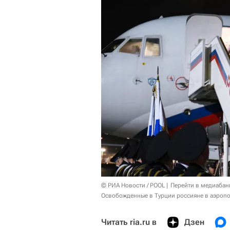
© РИА Новости / POOL
Перейти в медиабан
Освобожденные в Турции россияне в аэропо
Читать ria.ru в
Дзен