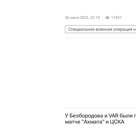
30 июля 2023, 22:19
17937
Специальная военная операция н
Донецкая Народная Республика
Вячеслав Гладков
Вооруженны
Ми-8 АМТШ
Происшествия – Р
У Безбородова и VAR были 
матче "Ахмата" и ЦСКА