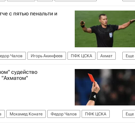
 по футболу)
тче с пятью пенальти и
едор Чалов
Игорь Акинфеев
ПФК ЦСКА
Ахмат
Еще
-2027 (Чемпионат России по футболу)
Анжи
лом" судейство
 "Ахматом"
в
Мохамед Конате
Федор Чалов
ПФК ЦСКА
Еще
нат России по футболу)