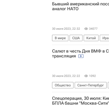
Бывший американский посо
аналог НАТО
30 июля 2023, 22:32
34077
В мире
США
Китай
Ира
Урсула фон дер Ляйен
Евросо
Салют в честь Дня ВМФ в С
трансляция
30 июля 2023, 22:22
1092
Общество
Санкт-Петербург
Спецоперация, 30 июля: Ки
БПЛА башни "Москва-Сити