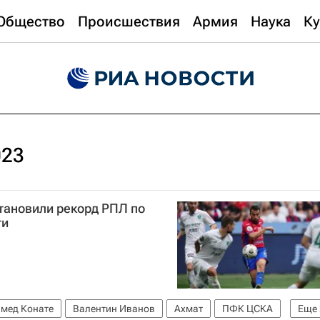
Общество
Происшествия
Армия
Наука
Ку
023
тановили рекорд РПЛ по
ти
мед Конате
Валентин Иванов
Ахмат
ПФК ЦСКА
Еще