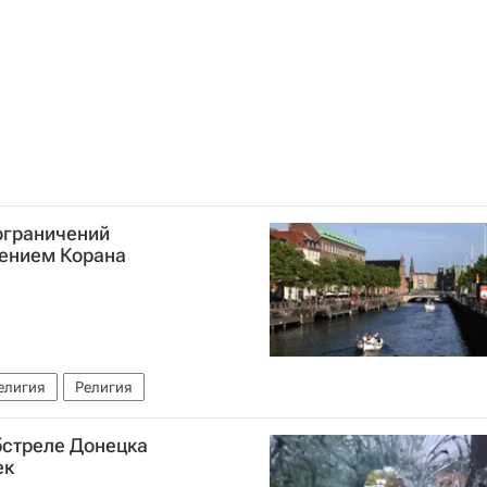
ограничений
жением Корана
елигия
Религия
бстреле Донецка
ек