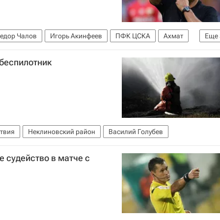
едор Чалов
Игорь Акинфеев
ПФК ЦСКА
Ахмат
Еще
С)
РПЛ 2026-2027 (Чемпионат России по футболу)
 беспилотник
твия
Неклиновский район
Василий Голубев
 судейство в матче с