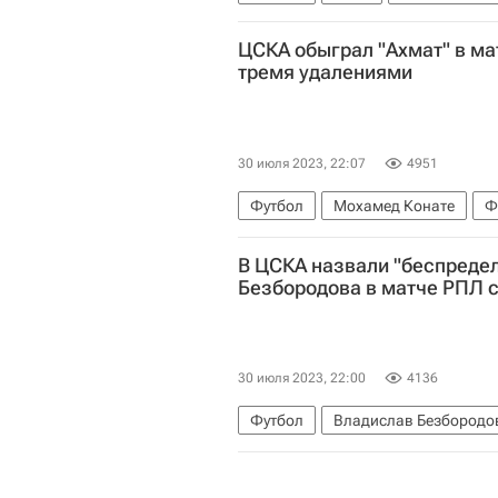
РПЛ 2026-2027 (Чемпионат России
ЦСКА обыграл "Ахмат" в ма
тремя удалениями
30 июля 2023, 22:07
4951
Футбол
Мохамед Конате
Ф
Локомотив (Москва)
РПЛ 2026
В ЦСКА назвали "беспреде
Безбородова в матче РПЛ с
30 июля 2023, 22:00
4136
Футбол
Владислав Безбородо
Ахмат
РПЛ 2026-2027 (Чемпио