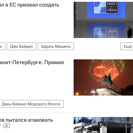
л в ЕС призвал создать
н
Джо Байден
Шарль Мишель
Еще
юз
НАТО
Politico
анкт-Петербурге. Прямая
День Военно-Морского Флота
ев пытался атаковать
"