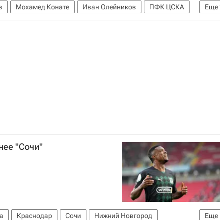
в
Мохамед Конате
Иван Олейников
ПФК ЦСКА
Еще
нат России по футболу)
нее "Сочи"
а
Краснодар
Сочи
Нижний Новгород
Еще