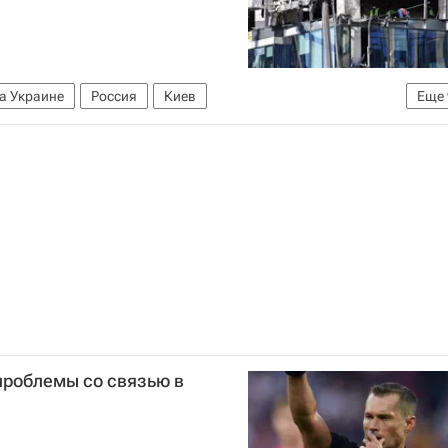
а Украине
Россия
Киев
Еще
Александр Богомаз
Владимир Рогов
е силы Украины
Вооруженные силы США
СЦКК
адио Sputnik
проблемы со связью в