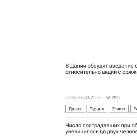
В Дании обсудят введение 
относительно акций с сож
30 июля 2023, 21:57
2093
Дания
Турция
Египет
Р
Число пострадавших при о
увеличилось до двух челов