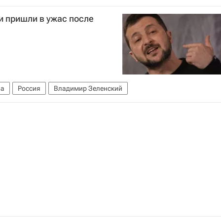
ат России по футболу)
и пришли в ужас после
на
Россия
Владимир Зеленский