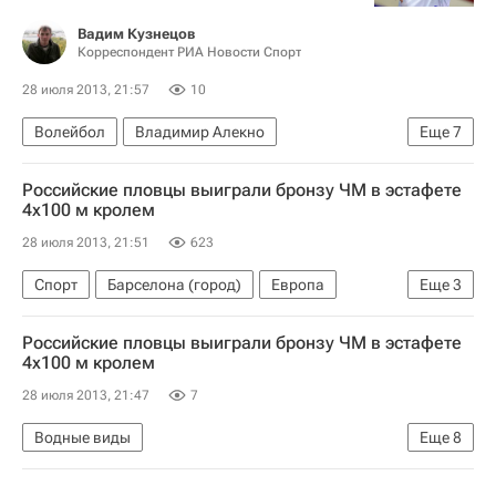
Вадим Кузнецов
Корреспондент РИА Новости Спорт
28 июля 2013, 21:57
10
Волейбол
Владимир Алекно
Еще
7
Лига чемпионов CEV (мужчины)
Российские пловцы выиграли бронзу ЧМ в эстафете
Суперлига (чемпионат России по волейболу среди мужчин)
4х100 м кролем
Зенит-Казань (Казань)
Алексей Казаков
28 июля 2013, 21:51
623
Алексей Вербов
Лукаш Жигадло
Спорт
Барселона (город)
Европа
Еще
3
Роман Яковлев
Каталония
Весь мир
Россия
Российские пловцы выиграли бронзу ЧМ в эстафете
4х100 м кролем
28 июля 2013, 21:47
7
Водные виды
Еще
8
Мультимедийный спортивный пакет