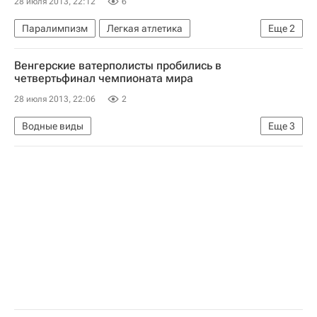
28 июля 2013, 22:12
6
Паралимпизм
Легкая атлетика
Еще
2
Мультимедийный спортивный пакет
Венгерские ватерполисты пробились в
Шестой чемпионат мира IPC по легкой атлетике завершился в Лионе
четвертьфинал чемпионата мира
28 июля 2013, 22:06
2
Водные виды
Еще
3
Мультимедийный спортивный пакет
Чемпионат мира по водным видам спорта в Барселоне
Чемпионат мира по водным видам спорта