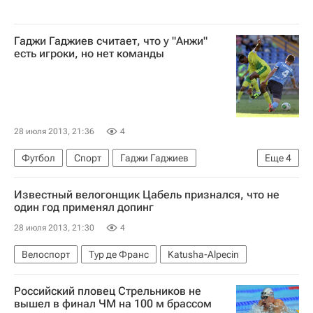
Гаджи Гаджиев считает, что у "Анжи"
есть игроки, но нет команды
28 июля 2013, 21:36
4
Футбол
Спорт
Гаджи Гаджиев
Еще
4
РПЛ 2026-2027 (Чемпионат России по футболу)
Известный велогонщик Цабель признался, что не
Анжи
Крылья Советов
Роман Воробьёв
один год применял допинг
28 июля 2013, 21:30
4
Велоспорт
Тур де Франс
Katusha-Alpecin
Российский пловец Стрельников не
вышел в финал ЧМ на 100 м брассом