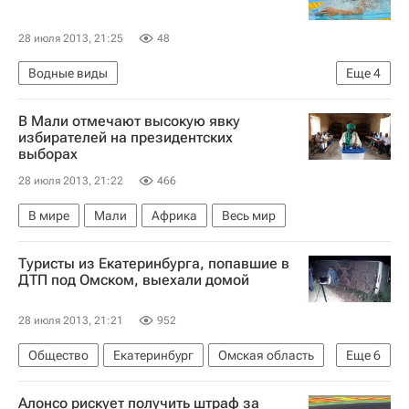
28 июля 2013, 21:25
48
Водные виды
Еще
4
Мультимедийный спортивный пакет
В Мали отмечают высокую явку
Чемпионат мира по водным видам спорта в Барселоне
избирателей на президентских
выборах
Чемпионат мира по водным видам спорта
28 июля 2013, 21:22
466
Кирилл Стрельников
В мире
Мали
Африка
Весь мир
Туристы из Екатеринбурга, попавшие в
ДТП под Омском, выехали домой
28 июля 2013, 21:21
952
Общество
Екатеринбург
Омская область
Еще
6
Весь мир
Свердловская область
Алонсо рискует получить штраф за