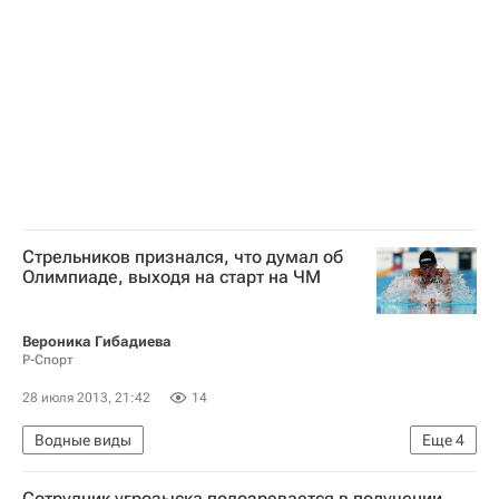
Чемпионат мира по водным видам спорта в Барселоне
Чемпионат мира по водным видам спорта
Сборная России по плаванию
Владимир Морозов (плавание)
Никита Лобинцев
Данила Изотов
Андрей Гречин
Стрельников признался, что думал об
Олимпиаде, выходя на старт на ЧМ
Вероника Гибадиева
Р-Спорт
28 июля 2013, 21:42
14
Водные виды
Еще
4
Мультимедийный спортивный пакет
Сотрудник угрозыска подозревается в получении