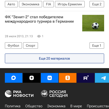
Авто
Экономика
FIA
Игорь Ермилин
Еще
2
Формула-1
Сергей Сироткин
ФК "Зенит-2" стал победителем
международного турнира в Германии
28 июля 2013, 21:13
1
Футбол
Спорт
Еще
1
Мультимедийный спортивный пакет
Еще 20 материалов
Политика
Общество
Экономика
В мире
Происшеств