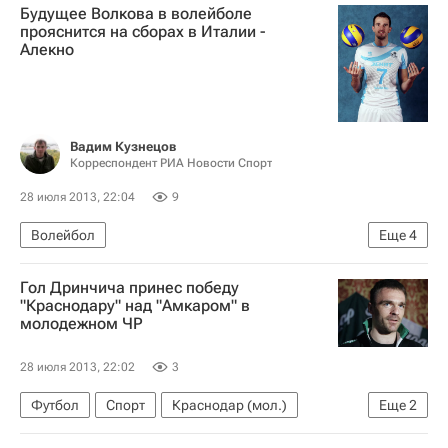
Будущее Волкова в волейболе
прояснится на сборах в Италии -
Алекно
Вадим Кузнецов
Корреспондент РИА Новости Спорт
28 июля 2013, 22:04
9
Волейбол
Еще
4
Мультимедийный спортивный пакет
Гол Дринчича принес победу
Владимир Алекно
Зенит-Казань (Казань)
"Краснодару" над "Амкаром" в
молодежном ЧР
Александр Волков
28 июля 2013, 22:02
3
Футбол
Спорт
Краснодар (мол.)
Еще
2
Амкар (мол.)
Никола Дринчич