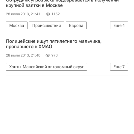
Чемпионат мира по водным видам спорта в Барселоне
крупной взятки в Москве
Чемпионат мира по водным видам спорта
28 июля 2013, 21:41
1152
Кирилл Стрельников
Москва
Происшествия
Европа
Еще
4
Центральный ФО
Весь мир
Полицейские ищут пятилетнего мальчика,
ГУ МВД России по г. Москве
Россия
пропавшего в ХМАО
28 июля 2013, 21:40
970
Ханты-Мансийский автономный округ
Еще
7
Происшествия
Белоярский район
Европа
Уральский ФО
Ханты-Мансийский АО
Весь мир
Россия