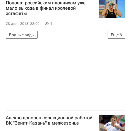
Попова: российским пловчихам уже
мало выхода в финал кролевой
эстафеты
28 июля 2013, 22:00
4
Водные виды
Еще
6
Мультимедийный спортивный пакет
Чемпионат мира по водным видам спорта в Барселоне
Чемпионат мира по водным видам спорта
Сборная России по плаванию
Виктория Андреева
Вероника Андрусенко
Алекно доволен селекционной работой
ВК "Зенит-Казань" в межсезонье