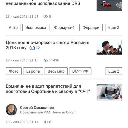
Уральский ФО
Европа
Сибирский ФО
неправильное использование DRS
Россия
28 июля 2013, 21:21
8
Авто
Экономика
Формула-1
Феррари
Еще
2
Льюис Хэмилтон
Фернандо Алонсо
День военно-морского флота России в
2013 году
12
28 июля 2013, 21:15
11436
Фото
Европа
Весь мир
ВМФ РФ
Еще
2
Россия
День Военно-Морского Флота
Ермилин не видит препятствий для
подготовки Сироткина к сезону в "Ф-1"
Сергей Смышляев
Обозреватель РИА Новости Спорт
28 июля 2013, 21:14
6