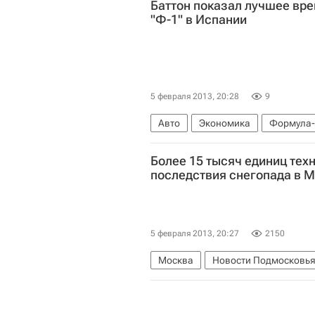
Баттон показал лучшее вре
Администрация Волгоградской о
"Ф-1" в Испании
5 февраля 2013, 20:28
9
Авто
Экономика
Формула-
Дженсон Баттон
Ромен Грожан
Более 15 тысяч единиц тех
последствия снегопада в 
5 февраля 2013, 20:27
2150
Москва
Новости Подмосковь
Андрей Цыбин
Правительство