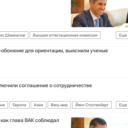
кс Шамхалов
Высшая аттестационная комиссия
Еще
-обоняние для ориентации, выяснили ученые
ключили соглашение о сотрудничестве
гия
Европа
Азия
Весь мир
Йенс Столтенберг
Еще
 как глава ВАК соблюдал