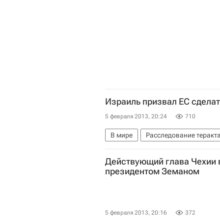
Израиль призвал ЕС сделат
5 февраля 2013, 20:24
710
В мире
Расследование теракта
Болгария
Азия
Весь мир
Действующий глава Чехии 
Правительство Израиля
президентом Земаном
5 февраля 2013, 20:16
372