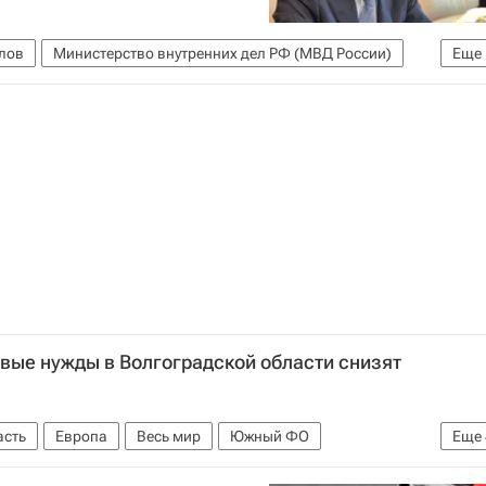
лов
Министерство внутренних дел РФ (МВД России)
Еще
бразования РФ (Минобрнауки России)
вые нужды в Волгоградской области снизят
асть
Европа
Весь мир
Южный ФО
Еще
я г. Волгограда