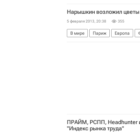
Анатолий Сердюков
Прокурат
Нарышкин возложил цветы 
Россия
5 февраля 2013, 20:38
355
В мире
Париж
Европа
Первая мировая война (1914-191
ПРАЙМ, РСПП, Hеadhunter и
"Индекс рынка труда"