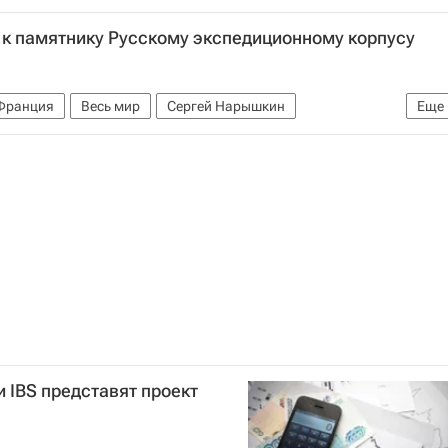
ура Астраханской области
Дело "Оборонсервиса"
к памятнику Русскому экспедиционному корпусу
Франция
Весь мир
Сергей Нарышкин
Еще
8)
 IBS представят проект