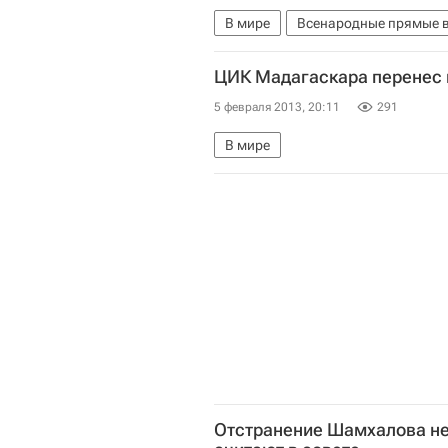
В мире
Всенародные прямые в
Весь мир
Вацлав Клаус
Ми
ЦИК Мадагаскара перенес 
5 февраля 2013, 20:11
291
В мире
Отстранение Шамхалова не 