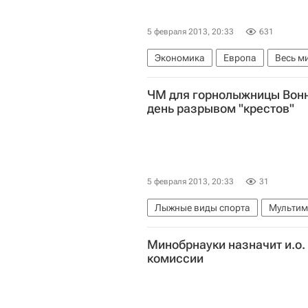
5 февраля 2013, 20:33
631
Экономика
Европа
Весь м
Российский союз промышленнико
ЧМ для горнолыжницы Вонн
день разрывом "крестов"
5 февраля 2013, 20:33
31
Лыжные виды спорта
Мультим
Чемпионат мира по горнолыжному
Минобрнауки назначит и.о.
комиссии