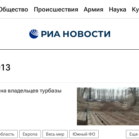
Общество
Происшествия
Армия
Наука
Ку
013
 на владельцев турбазы
область
Европа
Весь мир
Южный ФО
Еще