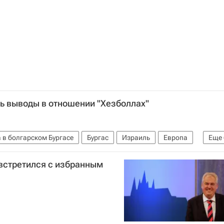
ь выводы в отношении "Хезболлах"
 в болгарском Бургасе
Бургас
Израиль
Европа
Еще
Биньямин Нетаньяху
Хезболла
встретился с избранным