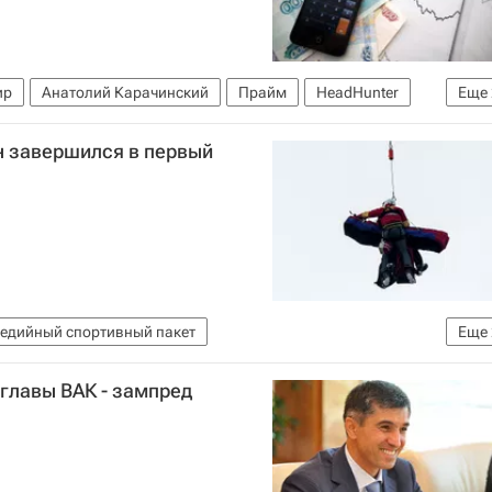
ир
Анатолий Карачинский
Прайм
HeadHunter
Еще
в и предпринимателей
Россия
 завершился в первый
едийный спортивный пакет
Еще
 спорту
Линдси Вонн
 главы ВАК - зампред