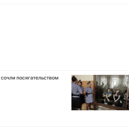
он-2012
Сборная России - Лондон-2012
кс, до 60 кг (женщины)
Летние Олимпийские игры 2012
ти Тэйлор
Никола Адамс
Софья Очигава
t сочли посягательством