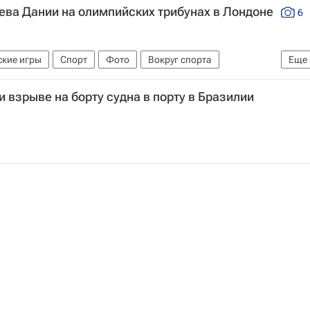
ева Дании на олимпийских трибунах в Лондоне
6
кие игры
Спорт
Фото
Вокруг спорта
Еще
Виталий Мутко
Михаил Куснирович
 взрыве на борту судна в порту в Бразилии