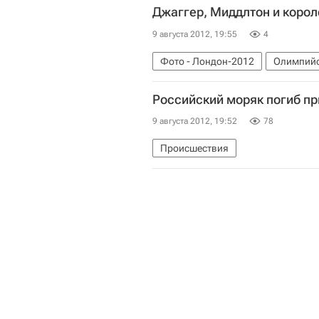
Джаггер, Миддлтон и корол
9 августа 2012, 19:55
4
Фото - Лондон-2012
Олимпийс
Лондон-2012
Владимир Путин
Российский моряк погиб при
Летние Олимпийские игры 2012
9 августа 2012, 19:52
78
Происшествия