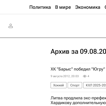
Политика
В мире
Экономика
Архив за 09.08.2
ХК "Барыс" победил "Югру"
9 августа 2012, 20:03
4
Хоккей
Спорт
КХЛ 2025-20
Литва продлила экс-префе
Хардикову дополнительную