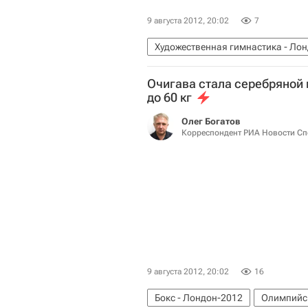
9 августа 2012, 20:02
7
Художественная гимнастика - Ло
Художественная гимнастика
Л
Очигава стала серебряной 
Сборная России - Лондон-2012
до 60 кг
Лондон-2012: художественная гим
Олег Богатов
Летние Олимпийские игры 2012
Корреспондент РИА Новости Сп
Дарья Дмитриева
Евгения Ка
9 августа 2012, 20:02
16
Бокс - Лондон-2012
Олимпийс