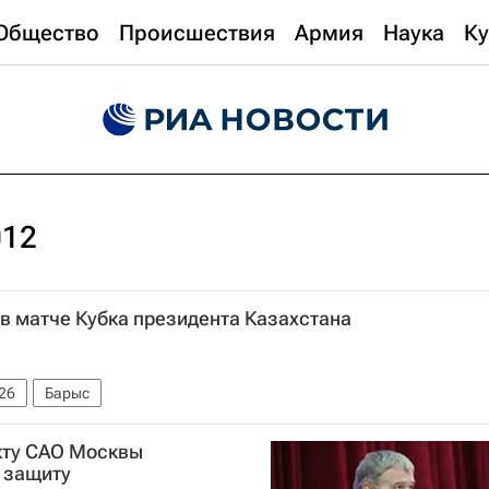
Общество
Происшествия
Армия
Наука
Ку
012
 в матче Кубка президента Казахстана
26
Барыс
кту САО Москвы
 защиту