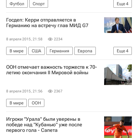
Футбол
Спорт
Еще
4
РПЛ 2026-2027 (Чемпионат России по футболу)
Госдеп: Керри отправляется в
Локомотив (Москва)
Торпедо (Москва)
Германию на встречу глав МИД G7
Мануэл Фернандеш
8 апреля 2015, 21:58
2234
В мире
США
Германия
Европа
Еще
4
Америка
Весь мир
Северная Америка
ООН отмечает важность торжеств к 70-
Джон Керри
летию окончания II Мировой войны
8 апреля 2015, 21:56
2367
В мире
ООН
Игроки "Урала" были уверены в
победе над "Кубанью" уже после
первого гола - Сапета