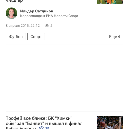
Фидлер
Ильдар Сатдинов
Корреспондент РИА Новости Спорт
8 апреля 2015, 22:12
2
Футбол
Спорт
Еще
4
РПЛ 2026-2027 (Чемпионат России по футболу)
Кубань
Урал
Артём Фидлер
Трофей все ближе: БК "Химки"
обыграл "Банвит" и вышел в финал
Кубка Европы
15