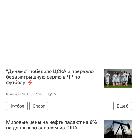
Зенит
Ахмат
Олег Шатов
Луиш Нету
Саломон Рондон
Андрей Семенов
"Динамо" победило ЦСКА и прервало
безвыигрышную серию в ЧР по
футболу
8 апреля 2015, 22:20
5
Футбол
Спорт
Еще
6
РПЛ 2026-2027 (Чемпионат России по футболу)
Мировые цены на нефть падают на 6%
Динамо Москва
ПФК ЦСКА
на данных по запасам из США
Балаж Джуджак
Алексей Ионов