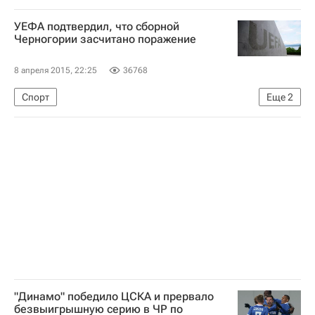
Весь мир
Северная Америка
США
УЕФА подтвердил, что сборной
Джохар Царнаев
Черногории засчитано поражение
Процесс по делу о взрывах в Бостоне
8 апреля 2015, 22:25
36768
Спорт
Еще
2
Инцидент на матче между сборными России и Черногории
Союз европейских футбольных ассоциаций (УЕФА)
"Динамо" победило ЦСКА и прервало
безвыигрышную серию в ЧР по