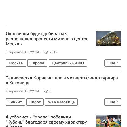
Оппозиция будет добиваться
разрешения провести митинг в центре
Москвы
8 апреля 2015, 22:14
7012
Москва
Европа
Центральный ФО
Еще
2
Весь мир
Россия
Теннисистка Корне вышла в четвертьфинал турнира
в Катовице
8 апреля 2015, 22:14
3
Теннис
Спорт
WTA Катовице
Еще
2
Ализе Корне
Полона Херцог
Футболисты "Урала" победили
"Кубань" благодаря своему характеру -