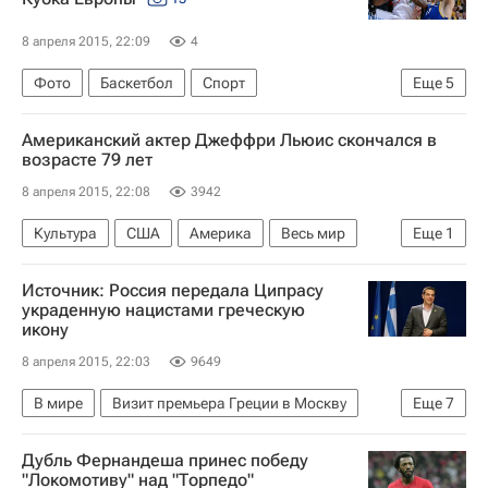
8 апреля 2015, 22:09
4
Фото
Баскетбол
Спорт
Еще
5
Матчи подмосковных "Химок" и казанского УНИКСа на стадии 1/2 финала баскетбольного Кубка Европы-2014/2015
Американский актер Джеффри Льюис скончался в
Финал баскетбольного Кубка Европы. "Гран-Канария" - "Химки"
возрасте 79 лет
Кубок Европы
Банвит
Химки
8 апреля 2015, 22:08
3942
Культура
США
Америка
Весь мир
Еще
1
Северная Америка
Источник: Россия передала Ципрасу
украденную нацистами греческую
икону
8 апреля 2015, 22:03
9649
В мире
Визит премьера Греции в Москву
Еще
7
Религия
Греция
Европа
Весь мир
Дубль Фернандеша принес победу
Алексис Ципрас
Россия
Религия
"Локомотиву" над "Торпедо"