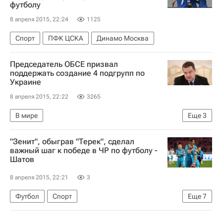
футболу
8 апреля 2015, 22:24
1125
Спорт
ПФК ЦСКА
Динамо Москва
Председатель ОБСЕ призвал
поддержать создание 4 подгрупп по
Украине
8 апреля 2015, 22:22
3265
В мире
Еще
3
Переговоры о мире на Украине в 2015 году
"Зенит", обыграв "Терек", сделал
Ивица Дачич
ОБСЕ
важный шаг к победе в ЧР по футболу -
Шатов
8 апреля 2015, 22:21
3
Футбол
Спорт
Еще
7
РПЛ 2026-2027 (Чемпионат России по футболу)