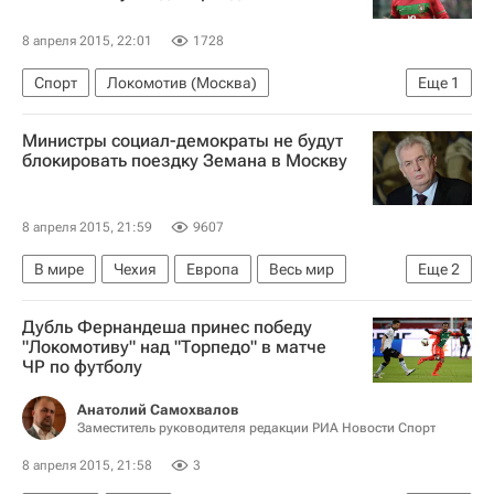
8 апреля 2015, 22:01
1728
Спорт
Локомотив (Москва)
Еще
1
Торпедо (Москва)
Министры социал-демократы не будут
блокировать поездку Земана в Москву
8 апреля 2015, 21:59
9607
В мире
Чехия
Европа
Весь мир
Еще
2
Милош Земан
Россия
Дубль Фернандеша принес победу
"Локомотиву" над "Торпедо" в матче
ЧР по футболу
Анатолий Самохвалов
Заместитель руководителя редакции РИА Новости Спорт
8 апреля 2015, 21:58
3