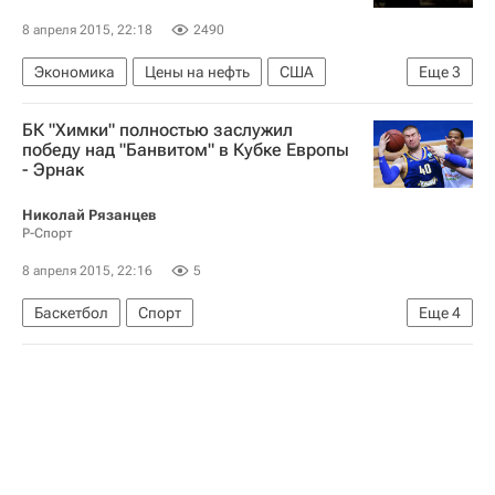
Георги Миланов
8 апреля 2015, 22:18
2490
Экономика
Цены на нефть
США
Еще
3
Америка
Весь мир
Северная Америка
БК "Химки" полностью заслужил
победу над "Банвитом" в Кубке Европы
- Эрнак
Николай Рязанцев
Р-Спорт
8 апреля 2015, 22:16
5
Баскетбол
Спорт
Еще
4
Матчи подмосковных "Химок" и казанского УНИКСа на стадии 1/2 финала баскетбольного Кубка Европы-2014/2015
Кубок Европы
Банвит
Химки