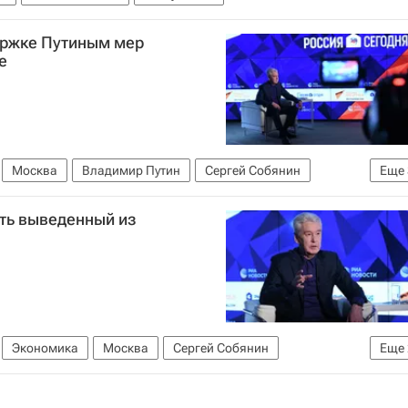
ержке Путиным мер
е
Москва
Владимир Путин
Сергей Собянин
Еще
ирус COVID-19
Коронавирус в России
ть выведенный из
Экономика
Москва
Сергей Собянин
Еще
вирус в России