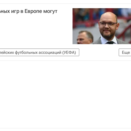
Коронавирус COVID-19
Коронавирус в России
ных игр в Европе могут
пейских футбольных ассоциаций (УЕФА)
Еще
ус