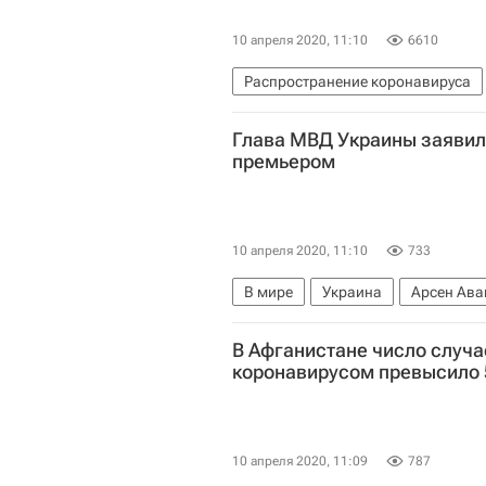
10 апреля 2020, 11:10
6610
Распространение коронавируса
Архангельская область
Едина
Глава МВД Украины заявил, 
Александр Цыбульский
Влади
премьером
Коронавирус в России
10 апреля 2020, 11:10
733
В мире
Украина
Арсен Ава
В Афганистане число случ
коронавирусом превысило 
10 апреля 2020, 11:09
787