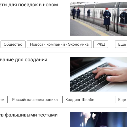
ты для поездок в новом
Общество
Новости компаний - Экономика
РЖД
Еще
9
Коронавирус в России
вание для создания
тех
Российская электроника
Холдинг Швабе
Еще
ии (Минпросвещения России)
ев фальшивыми тестами
бразования РФ (Минобрнауки России)