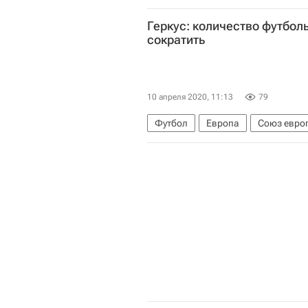
Михаил Мишустин
Россия
Геркус: количество футболь
сократить
10 апреля 2020, 11:13
79
Футбол
Европа
Союз евро
Джанни Инфантино
Илья Герк