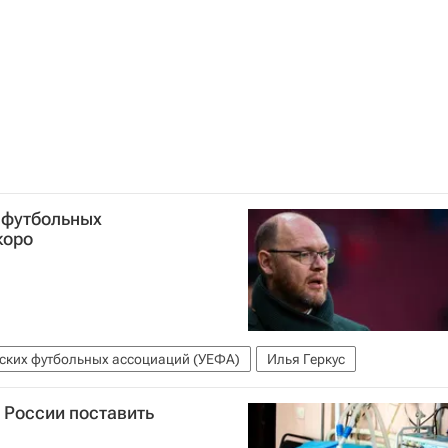
 футбольных
коро
ских футбольных ассоциаций (УЕФА)
Илья Геркус
у России поставить