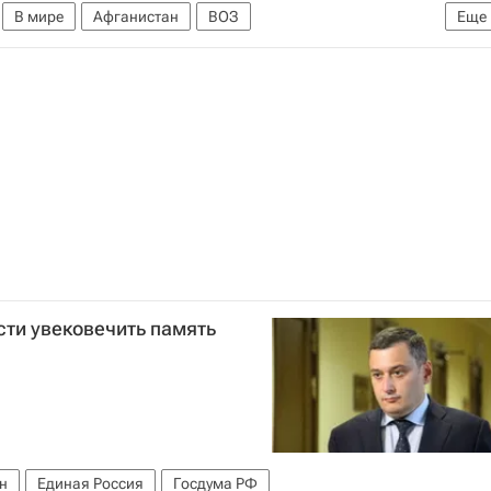
В мире
Афганистан
ВОЗ
Еще
сти увековечить память
н
Единая Россия
Госдума РФ