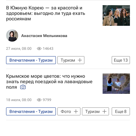
В Южную Корею — за красотой и
здоровьем: выгодно ли туда ехать
россиянам
Анастасия Мельникова
27 июля, 08:00
14643
Впечатления - Туризм
Туризм
Еще
13
Южная Корея
Сеул
Крымское море цветов: что нужно
пластическая хирургия
Здоровье
знать перед поездкой на лавандовые
поля
Культура-Важное
Туризм
Туризм-Важное
Маршруты - Туризм
18 июля, 08:00
9799
диагностика
кардиодиагностика
Впечатления - Туризм
Фото
Туризм
Еще
8
Медицина
Онкология
Зрение
Республика Крым
Цветы
куда поехать
что посмотреть