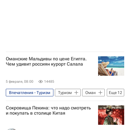
Туризм-Важное
Красота
Туризм
Фото - Туризм
Оманские Мальдивы по цене Египта.
Чем удивит россиян курорт Салала
5 февраля, 08:00
14485
Впечатления - Туризм
Туризм
Оман
Еще
12
Индийский океан
Маскат (город)
Сокровища Пекина: что надо смотреть
Кабус бен Саид
Курорт
и покупать в столице Китая
Отдых на море
Отдых
отдых за рубежом
Аравийское море