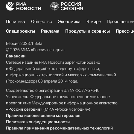
Карачаево-Черкесская республика (КЧР)
Калининградская область
Политика
Туризм-Важное
Общество
Туризм
Экономика
В мире
Происшеств
Маршруты - Туризм
Спецпроекты
Реклама
Продукты и сервисы
Пресс-ц
Версия 2023.1 Beta
© 2026 МИА «Россия сегодня»
Вакансии
Сетевое издание РИА Новости зарегистрировано
в Федеральной службе по надзору в сфере связи,
информационных технологий и массовых коммуникаций
(Роскомнадзор) 08 апреля 2014 года.
Свидетельство о регистрации Эл № ФС77-57640
Учредитель: Федеральное государственное унитарное
предприятие Международное информационное агентство
«Россия сегодня»
(МИА «Россия сегодня»).
Правила использования материалов
Политика конфиденциальности
Правила применения рекомендательных технологий