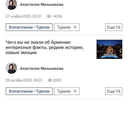
Анастасия Мельникова
Туризм
Туризм-Важное
Маршруты - Туризм
куда можно лететь
27 ноября 2025, 02:01
14306
Впечатления - Туризм
Туризм
Еще
16
Пекин
Китай
Россия
Чего вы не знали об Армении:
Заха Хадид
S7 Airlines
интересные факты, редкие истории,
новые эмоции
Hainan Airlines
Аэрофлот
Туризм
Туризм-Важное
Новости - Туризм
Анастасия Мельникова
Фото - Туризм
Еда - Туризм
куда можно лететь
куда поехать
20 октября 2025, 08:01
8503
куда сходить
Путешествия
Впечатления - Туризм
Туризм
Еще
14
Армения
Ереван
Туризм
Туризм-Важное
Маршруты - Туризм
Еда - Туризм
Фото - Туризм
Культура
Традиции