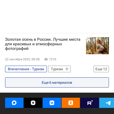
традиционные ценности
Еда
куда поехать
куда можно лететь
ЮНЕСКО
Золотая осень в России. Лучшие места
для красивых и атмосферных
фотографий
22 сентября 2025, 08:00
7210
Впечатления - Туризм
Туризм
Еще
12
Санкт-Петербург
Еще
6
материалов
Ассоциация туроператоров России (АТОР)
Роза Хутор
Минеральные Воды
Московская область (Подмосковье)
Сочи
Республика Карелия