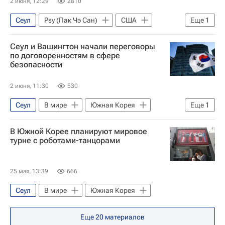
2 июня, 12:29
2810
Сеул
Psy (Пак Чэ Сан)
США
Еще
1
В мире
Сеул и Вашингтон начали переговоры
по договоренностям в сфере
безопасности
2 июня, 11:30
530
Сеул
В мире
Южная Корея
Еще
1
США
В Южной Корее планируют мировое
турне с роботами-танцорами
25 мая, 13:39
666
Сеул
В мире
Южная Корея
Еще
20
материалов