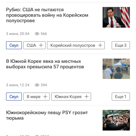
Луганская Народная Республика
Рубио: США не пытаются
Старобельск
Георгий Зиновьев
провоцировать войну на Корейском
полуострове
Южная Корея
3 июня, 20:04
566
Сеул
США
Корейский полуостров
Еще
3
В мире
Марко Рубио
В Южной Корее явка на местных
Южная Корея
выборах превысила 57 процентов
3 июня, 12:24
394
Сеул
В мире
Южная Корея
Еще
1
Гражданская сила
Южнокорейскому певцу PSY грозит
тюрьма