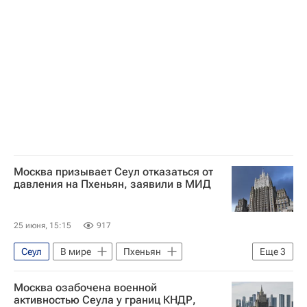
Москва призывает Сеул отказаться от
давления на Пхеньян, заявили в МИД
25 июня, 15:15
917
Сеул
В мире
Пхеньян
Еще
3
Ли Сок Пэ
Андрей Руденко
Москва озабочена военной
Москва
активностью Сеула у границ КНДР,