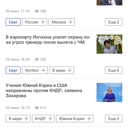
30 июня, 17:16
288
Сеул
Россия
Москва
Еще
2
Московский Центр Карнеги
В аэропорту Инчхона усилят охрану из-
Происшествия
за угроз тренеру после вылета с ЧМ
29 июня, 16:58
525
Сеул
Футбол
В мире
Еще
6
Южная Корея
Инчхон
Учения Южной Кореи и США
Хон Мён Бо
Ли Чжэ Мен
KFA
направлены против КНДР, заявила
Захарова
ЧМ по футболу 2026
25 июня, 16:13
612
В мире
КНДР
Южная Корея
Еще
2
США
Мария Захарова