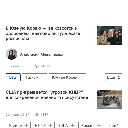
В Южную Корею — за красотой и
здоровьем: выгодно ли туда ехать
россиянам
Анастасия Мельникова
27 июля, 08:00
14619
Сеул
Туризм
Южная Корея
Еще
12
пластическая хирургия
Здоровье
США прикрывается "угрозой КНДР"
Культура-Важное
Туризм
для сохранения военного присутствия
Туризм-Важное
Маршруты - Туризм
Впечатления - Туризм
диагностика
27 июля, 06:31
1347
кардиодиагностика
Медицина
В мире
КНДР
США
Россия
Еще
1