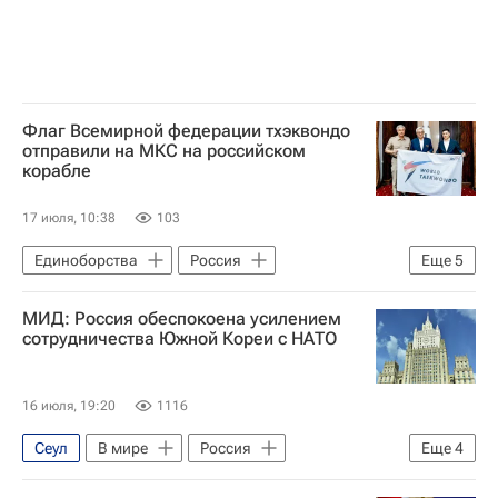
Флаг Всемирной федерации тхэквондо
отправили на МКС на российском
корабле
17 июля, 10:38
103
Единоборства
Россия
Еще
5
Южная Корея
Сергей Крикалев
МИД: Россия обеспокоена усилением
Байконур (город)
сотрудничества Южной Кореи с НАТО
Международная федерация футбола (ФИФА)
Спорт
16 июля, 19:20
1116
Сеул
В мире
Россия
Еще
4
Южная Корея
Андрей Руденко