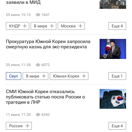
заявили в МИД
25 июня, 15:13
1641
КНДР
В мире
Москва
Еще
4
США
Россия
Андрей Руденко
Прокуратура Южной Кореи запросила
Ли Сок Пэ
смертную казнь для экс-президента
25 июня, 11:28
6072
Сеул
В мире
Южная Корея
Еще
1
Юн Сок Ель
СМИ Южной Кореи отказались
публиковать статью посла России о
трагедии в ЛНР
11 июня, 11:20
6342
Россия
Еще
4