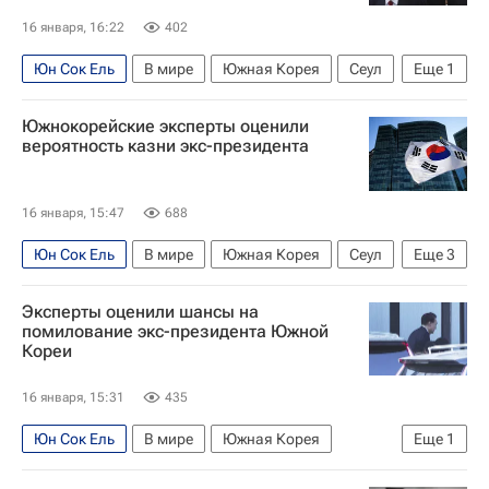
16 января, 16:22
402
Юн Сок Ель
В мире
Южная Корея
Сеул
Еще
1
Австралия
Южнокорейские эксперты оценили
вероятность казни экс-президента
16 января, 15:47
688
Юн Сок Ель
В мире
Южная Корея
Сеул
Еще
3
Соня Хени
Ким Ён Сам
Эксперты оценили шансы на
Amnesty International
помилование экс-президента Южной
Кореи
16 января, 15:31
435
Юн Сок Ель
В мире
Южная Корея
Еще
1
Обстановка в Южной Корее