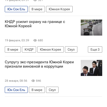
Юн Сок Ель
В мире
Южная Корея
КНДР усилит охрану на границе с
Южной Кореей
19 февраля, 03:39
680
В мире
КНДР
Южная Корея
Сеул
Еще
3
Ким Е Чжон
Ким Чен Ын
Ли Чжэ Мен
Супругу экс-президента Южной Кореи
признали виновной в коррупции
28 января, 08:56
846
Юн Сок Ель
В мире
Сеул