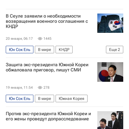
В Сеуле заявили о необходимости
возвращения военного соглашения с
КНДР
20 января, 06:17
1445
Юн Сок Ель
В мире
КНДР
Еще
2
Южная Корея
Сеул
Защита экс-президента Южной Кореи
обжаловала приговор, пишут СМИ
19 января, 11:54
278
Юн Сок Ель
В мире
Южная Корея
Против экс-президента Южной Кореи и
его жены проведут допрасследование