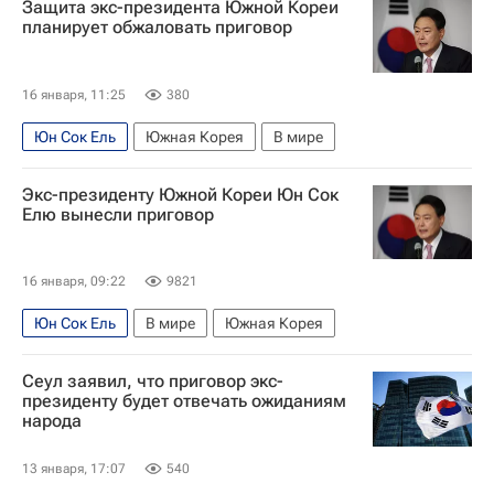
Защита экс-президента Южной Кореи
планирует обжаловать приговор
16 января, 11:25
380
Юн Сок Ель
Южная Корея
В мире
Экс-президенту Южной Кореи Юн Сок
Елю вынесли приговор
16 января, 09:22
9821
Юн Сок Ель
В мире
Южная Корея
Сеул заявил, что приговор экс-
президенту будет отвечать ожиданиям
народа
13 января, 17:07
540