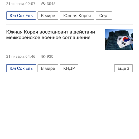
21 января, 09:07
3045
Юн Сок Ель
В мире
Южная Корея
Сеул
Южная Корея восстановит в действии
межкорейское военное соглашение
21 января, 04:46
930
Юн Сок Ель
В мире
КНДР
Еще
3
Южная Корея
Сеул
Ли Чжэ Мен