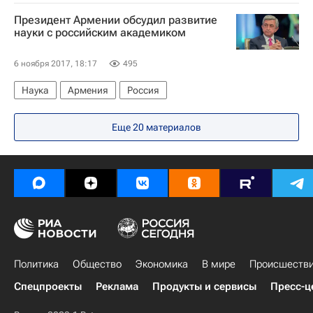
Крушение Ми-8 на Шпицбергене - 2017
Президент Армении обсудил развитие
Норвегия
науки с российским академиком
6 ноября 2017, 18:17
495
Наука
Армения
Россия
Еще 20 материалов
Политика
Общество
Экономика
В мире
Происшеств
Спецпроекты
Реклама
Продукты и сервисы
Пресс-ц