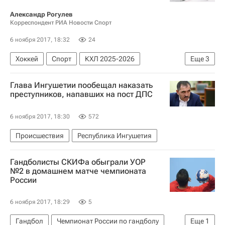
Александр Рогулев
Корреспондент РИА Новости Спорт
6 ноября 2017, 18:32
24
Хоккей
Спорт
КХЛ 2025-2026
Еще
3
Северсталь
ХК Динамо (Москва)
Глава Ингушетии пообещал наказать
Валерий Васильев
преступников, напавших на пост ДПС
6 ноября 2017, 18:30
572
Происшествия
Республика Ингушетия
Гандболисты СКИФа обыграли УОР
№2 в домашнем матче чемпионата
России
6 ноября 2017, 18:29
5
Гандбол
Чемпионат России по гандболу
Еще
1