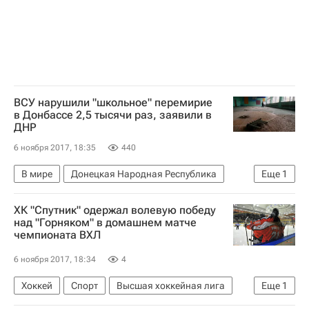
Следственный комитет России (СК РФ)
ВСУ нарушили "школьное" перемирие
в Донбассе 2,5 тысячи раз, заявили в
ДНР
6 ноября 2017, 18:35
440
В мире
Донецкая Народная Республика
Еще
1
Ситуация в ДНР и ЛНР
ХК "Спутник" одержал волевую победу
над "Горняком" в домашнем матче
чемпионата ВХЛ
6 ноября 2017, 18:34
4
Хоккей
Спорт
Высшая хоккейная лига
Еще
1
Спутник (Нижний Тагил)