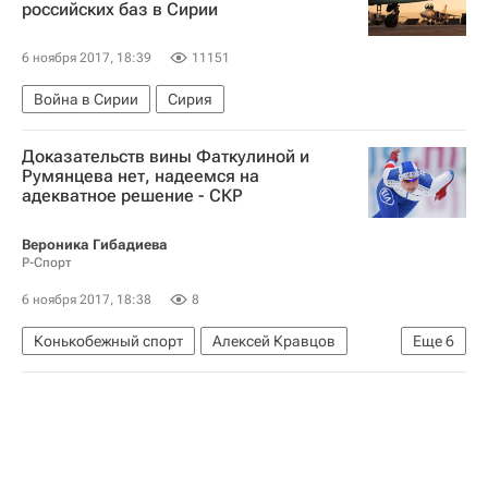
российских баз в Сирии
6 ноября 2017, 18:39
11151
Война в Сирии
Сирия
Доказательств вины Фаткулиной и
Румянцева нет, надеемся на
адекватное решение - СКР
Вероника Гибадиева
Р-Спорт
6 ноября 2017, 18:38
8
Конькобежный спорт
Алексей Кравцов
Еще
6
Международный олимпийский комитет (МОК)
Вторая часть доклада независимой комиссии WADA под руководством Ричарда Макларена
Проверка допинг-проб российских спортсменов, взятых на ОИ-2014 в Сочи. Мнения, комментарии
Александр Румянцев
Ольга Фаткулина