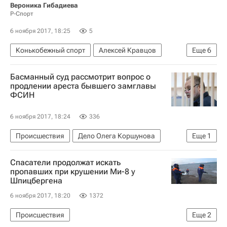
Вероника Гибадиева
Р-Спорт
6 ноября 2017, 18:25
5
Конькобежный спорт
Алексей Кравцов
Еще
6
Международный олимпийский комитет (МОК)
Басманный суд рассмотрит вопрос о
Всемирное антидопинговое агентство (WADA)
продлении ареста бывшего замглавы
ФСИН
Денис Освальд
Вторая часть доклада независимой комиссии WADA под руководством Ричарда Макларена
6 ноября 2017, 18:24
336
Проверка допинг-проб российских спортсменов, взятых на ОИ-2014 в Сочи. Мнения, комментарии
Происшествия
Дело Олега Коршунова
Еще
1
Следственный комитет России (СК РФ)
Москва
Спасатели продолжат искать
пропавших при крушении Ми-8 у
Шпицбергена
6 ноября 2017, 18:20
1372
Происшествия
Еще
2