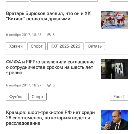
СКИФ
Вратарь Бирюков заявил, что он и ХК
"Витязь" остаются друзьями
6 ноября 2017, 18:28
8
Хоккей
Спорт
КХЛ 2025-2026
Витязь
ФИФА и FIFPro заключили соглашение
о сотрудничестве сроком на шесть лет
- релиз
6 ноября 2017, 18:27
6
Футбол
Спорт
Еще
2
Международная федерация футбола (ФИФА)
Кравцов: шорт-трекистов РФ нет среди
FIFPro
28 спортсменов, по которым ведется
расследование