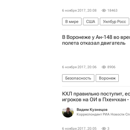
6 ноября 2017, 20:08
18463
В мире
США
Уилбур Росс
В Воронеже у Ан-148 во вр
полета отказал двигатель
6 ноября 2017, 20:06
8906
Безопасность
Воронеж
КХЛ правильно поступит, е
игроков на ОИ в Пхенчхан -
Вадим Кузнецов
Корреспондент РИА Новости Сп
6 ноября 2017, 20:05
3