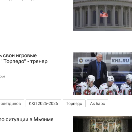
ь свои игровые
"Торпедо" - тренер
орт
лялетдинов
КХЛ 2025-2026
Торпедо
Ак Барс
по ситуации в Мьянме