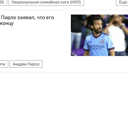
26
Национальная хоккейная лига (НХЛ)
Еще
т-Петербург)
Вадим Шипачев
Пирло заявил, что его
 концу
ити
Андреа Пирло