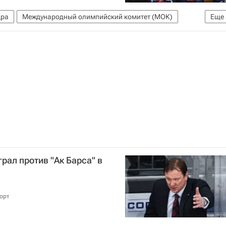
дра
Международный олимпийский комитет (МОК)
Еще
Ситуация с допуском российских спортсменов на зимние Олимпийские и Паралимпийские игры 2018 года Пхенчхане
КХЛ 2025-2026
Россия на Олимпиаде 2018
рал против "Ак Барса" в
орт