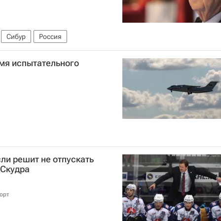
Сибур
Россия
емя испытательного
сли решит не отпускать
 Скудра
орт