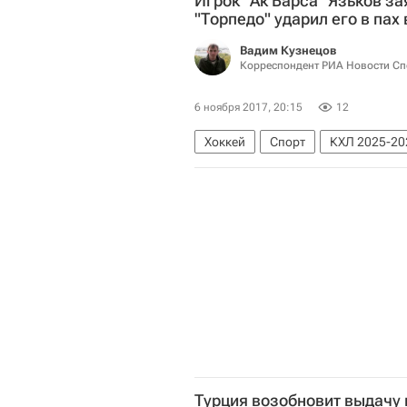
Игрок "Ак Барса" Язьков за
"Торпедо" ударил его в пах
Вадим Кузнецов
Корреспондент РИА Новости Сп
6 ноября 2017, 20:15
12
Хоккей
Спорт
КХЛ 2025-20
Геннадий Столяров
Турция возобновит выдачу 