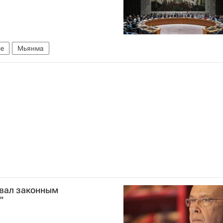
ме
Мьянма
вал законным
"