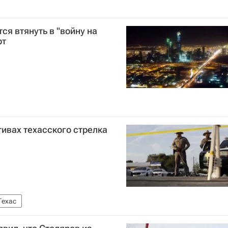
я втянуть в "войну на
рт
тивах техасского стрелка
Техас