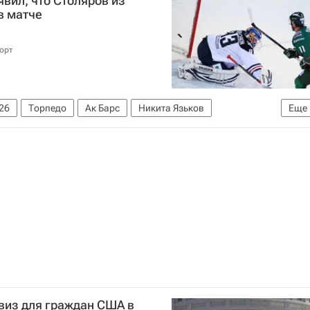
явил, что Столяров из
 в матче
орт
26
Торпедо
Ак Барс
Никита Язьков
Еще
виз для граждан США в