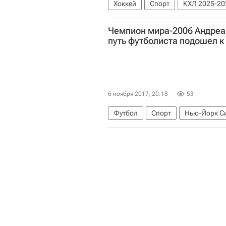
Хоккей
Спорт
КХЛ 2025-20
Вегас Голден Найтс
СКА (Санк
Чемпион мира-2006 Андреа 
путь футболиста подошел к
6 ноября 2017, 20:18
53
Футбол
Спорт
Нью-Йорк С