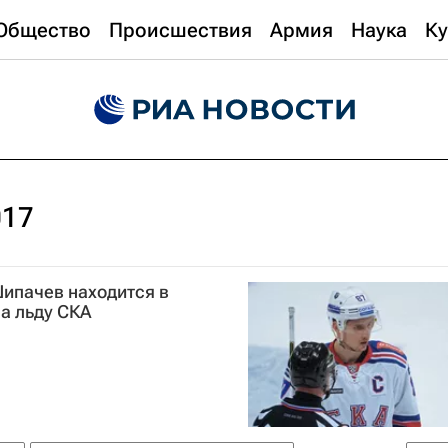
Общество
Происшествия
Армия
Наука
Ку
017
ипачев находится в
на льду СКА