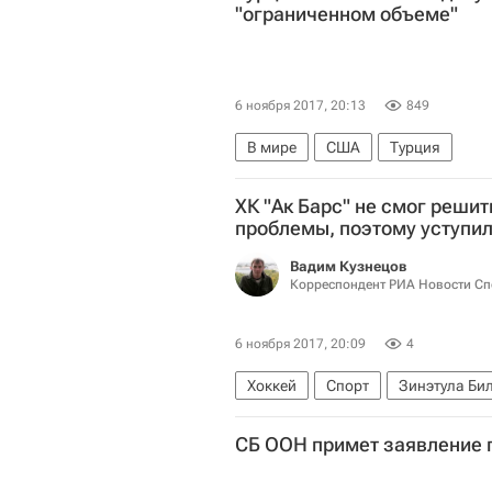
"ограниченном объеме"
6 ноября 2017, 20:13
849
В мире
США
Турция
ХК "Ак Барс" не смог решит
проблемы, поэтому уступил 
Вадим Кузнецов
Корреспондент РИА Новости Сп
6 ноября 2017, 20:09
4
Хоккей
Спорт
Зинэтула Би
СБ ООН примет заявление 