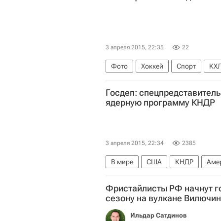
3 апреля 2015, 22:35
22
Фото
Хоккей
Спорт
КХЛ
Евгений Дадонов
Артемий Па
Госдеп: спецпредставител
ядерную программу КНДР
3 апреля 2015, 22:34
2385
В мире
США
КНДР
Аме
Европа
Мари Харф
Сон Ки
Фристайлисты РФ начнут г
сезону на вулкане Вилючин
Ильдар Сатдинов