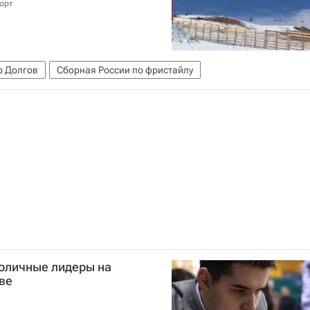
орт
р Долгов
Сборная России по фристайлу
оличные лидеры на
ве