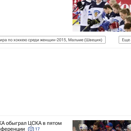
ира по хоккею среди женщин-2015, Мальме (Швеция)
Еще
 женщин
Канада (жен.)
Россия (жен.)
КА обыграл ЦСКА в пятом
онференции
17