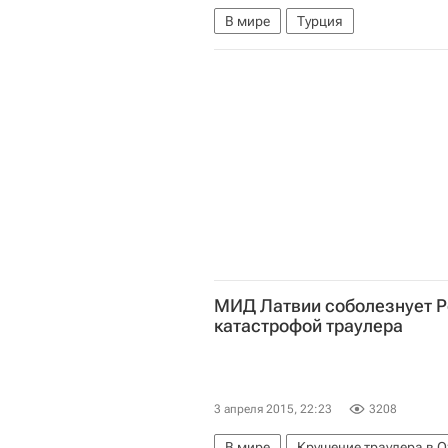
В мире
Турция
МИД Латвии соболезнует Ро
катастрофой траулера
3 апреля 2015, 22:23
3208
В мире
Крушение траулера в 