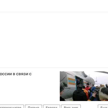
ссии в связи с
Охотском море
Латвия
Европа
Весь мир
Еще