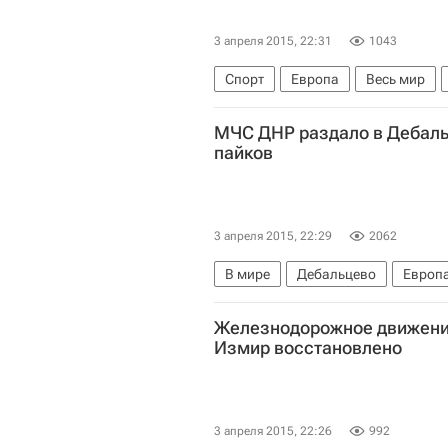
3 апреля 2015, 22:31
1043
Спорт
Европа
Весь мир
МЧС ДНР раздало в Дебаль
пайков
3 апреля 2015, 22:29
2062
В мире
Дебальцево
Европ
МЧС ДНР
Ситуация в ДНР и Л
Железнодорожное движение
Измир восстановлено
3 апреля 2015, 22:26
992