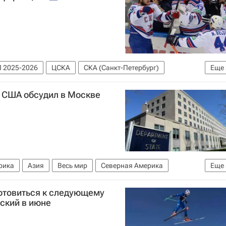
 2025-2026
ЦСКА
СКА (Санкт-Петербург)
Еще
нарин
ь США обсудил в Москве
рика
Азия
Весь мир
Северная Америка
Еще
м
Игорь Моргулов
Россия
отовиться к следующему
ский в июне