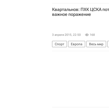
Эртугрул Апакан
ОБСЕ
Квартальнов: ПХК ЦСКА пот
важное поражение
3 апреля 2015, 22:50
168
Спорт
Европа
Весь мир
Чемпионат Континентальной хокк