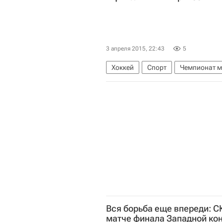
3 апреля 2015, 22:43
5
Хоккей
Спорт
Чемпионат м
Чемпионат мира по хоккею среди
Финляндия (жен.)
Вся борьба еще впереди: С
матче финала Западной к