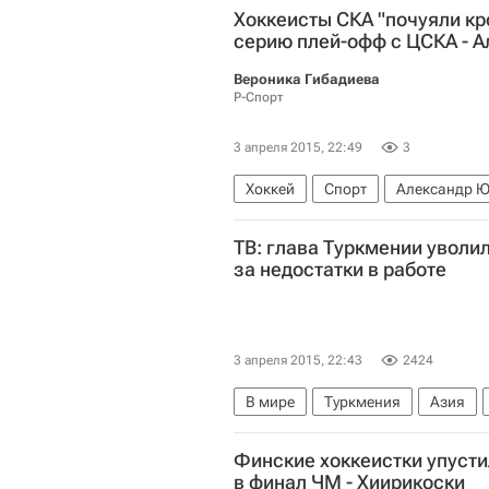
Хоккеисты СКА "почуяли кр
серию плей-офф с ЦСКА - 
Вероника Гибадиева
Р-Спорт
3 апреля 2015, 22:49
3
Хоккей
Спорт
Александр 
СКА (Санкт-Петербург)
ТВ: глава Туркмении уволи
за недостатки в работе
3 апреля 2015, 22:43
2424
В мире
Туркмения
Азия
Финские хоккеистки упуст
в финал ЧМ - Хиирикоски