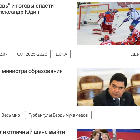
овь" и готовы спасти
Александр Юдин
Юдин
КХЛ 2025-2026
ЦСКА
Еще
л министра образования
Весь мир
Гурбангулы Бердымухамедов
или отличный шанс выйти