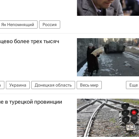
Ян Непомнящий
Россия
цево более трех тысяч
а
Украина
Донецкая область
Весь мир
Еще
НР
 в турецкой провинции