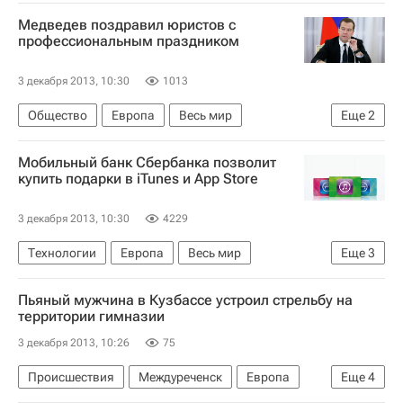
Мытищи
Центральный ФО
Весь мир
Медведев поздравил юристов с
Европа
Московская область (Подмосковье)
профессиональным праздником
Мытищинский район
3 декабря 2013, 10:30
1013
Следственный комитет России (СК РФ)
Общество
Европа
Весь мир
Еще
2
Россия
Дмитрий Медведев
Россия
Мобильный банк Сбербанка позволит
купить подарки в iTunes и App Store
3 декабря 2013, 10:30
4229
Технологии
Европа
Весь мир
Еще
3
Сбербанк России
iTunes
Россия
Пьяный мужчина в Кузбассе устроил стрельбу на
территории гимназии
3 декабря 2013, 10:26
75
Происшествия
Междуреченск
Европа
Еще
4