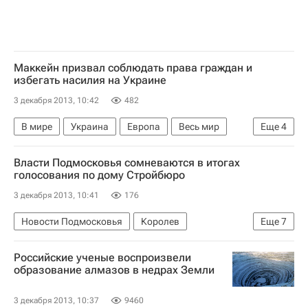
Маккейн призвал соблюдать права граждан и
избегать насилия на Украине
3 декабря 2013, 10:42
482
В мире
Украина
Европа
Весь мир
Еще
4
Джон Маккейн (политик)
Власти Подмосковья сомневаются в итогах
Кабинет министров Украины
Евросоюз
голосования по дому Стройбюро
"Евромайдан" в Киеве
3 декабря 2013, 10:41
176
Новости Подмосковья
Королев
Еще
7
Московская область (Подмосковье)
Российские ученые воспроизвели
Центральный ФО
Весь мир
Европа
образование алмазов в недрах Земли
Сергей Перов
3 декабря 2013, 10:37
9460
Правительство Московской области
Россия