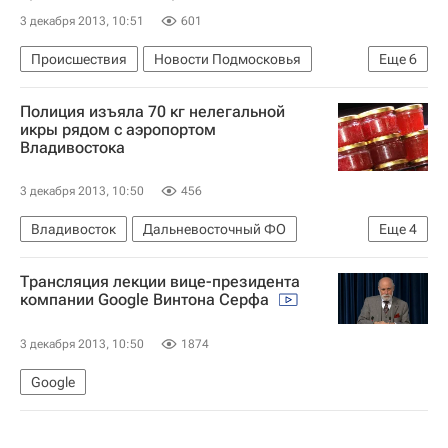
3 декабря 2013, 10:51
601
Происшествия
Новости Подмосковья
Еще
6
Королев
Центральный ФО
Весь мир
Полиция изъяла 70 кг нелегальной
Европа
Московская область (Подмосковье)
икры рядом с аэропортом
Владивостока
Россия
3 декабря 2013, 10:50
456
Владивосток
Дальневосточный ФО
Еще
4
Весь мир
Европа
Приморский край
Трансляция лекции вице-президента
Россия
компании Google Винтона Серфа
3 декабря 2013, 10:50
1874
Google