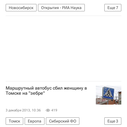
Новосибирск
Открытия - РИА Наука
Еще
7
Наука
Новосибирская область
Весь мир
Европа
Сибирский ФО
Proceedings of the National Academy of Sciences
Россия
Маршрутный автобус сбил женщину в
Томске на "зебре"
3 декабря 2013, 10:36
419
Томск
Европа
Сибирский ФО
Еще
3