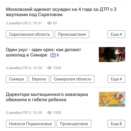
Томская область
Весь мир
Россия
Московский адвокат осужден на 4 года за ДТП с 3
жертвами под Саратовом
3 декабря 2013, 10:31
65
Саратовская область
Происшествия
Еще
4
Весь мир
Европа
Приволжский ФО
Один укус - один орех: как делают
Россия
шоколад в Самаре
8
3 декабря 2013, 10:30
1520
Самара
Европа
Самарская область
Еще
4
Весь мир
Приволжский ФО
Директора мытищинского аквапарка
Россия (шоколадная фабрика)
Россия
обвинили в гибели ребенка
3 декабря 2013, 10:30
1930
Новости Подмосковья
Происшествия
Еще
8