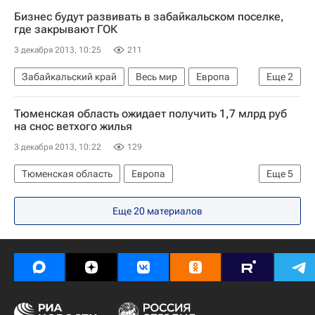
Сибирский ФО
Весь мир
Бизнес будут развивать в забайкальском поселке,
Кемеровская область
Россия
где закрывают ГОК
3 декабря 2013, 10:25
211
Забайкальский край
Весь мир
Европа
Еще
2
Сибирский ФО
Россия
Тюменская область ожидает получить 1,7 млрд руб
на снос ветхого жилья
3 декабря 2013, 10:22
129
Тюменская область
Европа
Еще
5
Уральский ФО
Весь мир
Еще 20 материалов
Владимир Якушев
Фонд ЖКХ
Россия