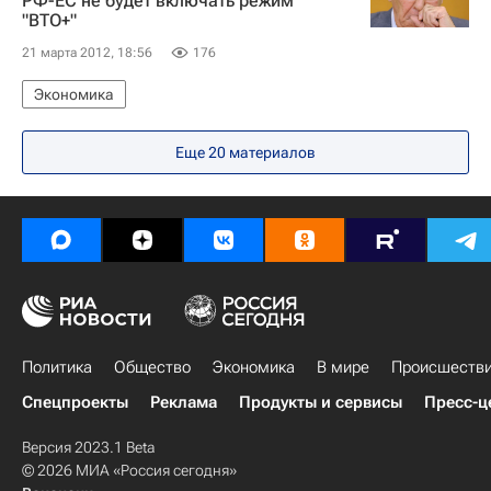
РФ-ЕС не будет включать режим
"ВТО+"
21 марта 2012, 18:56
176
Экономика
Еще 20 материалов
Политика
Общество
Экономика
В мире
Происшеств
Спецпроекты
Реклама
Продукты и сервисы
Пресс-ц
Версия 2023.1 Beta
© 2026 МИА «Россия сегодня»