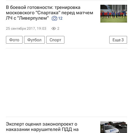
Массовые звонки о "минировании" зданий в России
В боевой готовности: тренировка
Москва
московского "Спартака" перед матчем
ЛЧ с "Ливерпулем"
12
25 сентября 2017, 19:03
2
Фото
Футбол
Спорт
Еще
3
Лига чемпионов УЕФА 2026-2027
Спартак Москва
Ливерпуль
Эксперт оценил законопроект о
наказании нарушителей ПДД на