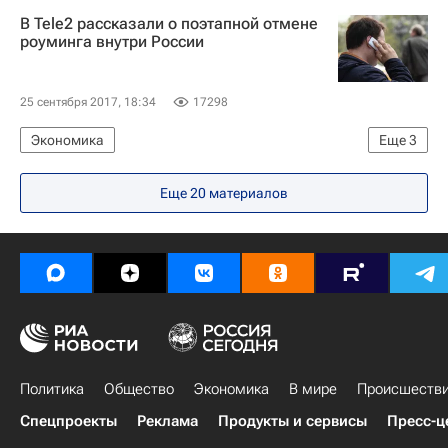
Слован (Братислава)
ЦСКА
В Tele2 рассказали о поэтапной отмене
Михаил Науменков
Джефф Плэтт
роуминга внутри России
25 сентября 2017, 18:34
17298
Экономика
Еще
3
Спор ФАС с сотовыми операторами
Еще 20 материалов
Tele2 Россия
Россия
Политика
Общество
Экономика
В мире
Происшеств
Спецпроекты
Реклама
Продукты и сервисы
Пресс-ц