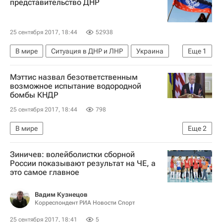
представительство ДНР
25 сентября 2017, 18:44
52938
В мире
Ситуация в ДНР и ЛНР
Украина
Еще
1
Франция
Мэттис назвал безответственным
возможное испытание водородной
бомбы КНДР
25 сентября 2017, 18:44
798
В мире
Еще
2
Обострение ситуации на Корейском полуострове
Зиничев: волейболистки сборной
КНДР
России показывают результат на ЧЕ, а
это самое главное
Вадим Кузнецов
Корреспондент РИА Новости Спорт
25 сентября 2017, 18:41
5