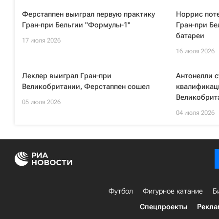
Ферстаппен выиграл первую практику
Норрис поте
Гран-при Бельгии "Формулы-1"
Гран-при Бе
батареи
17 июля 2026
16 июля 2026
Леклер выиграл Гран-при
Антонелли с
Великобритании, Ферстаппен сошел
квалификац
Великобрит
05 июля 2026
04 июля 2026
Футбол
Фигурное катание
Б
Спецпроекты
Рекла