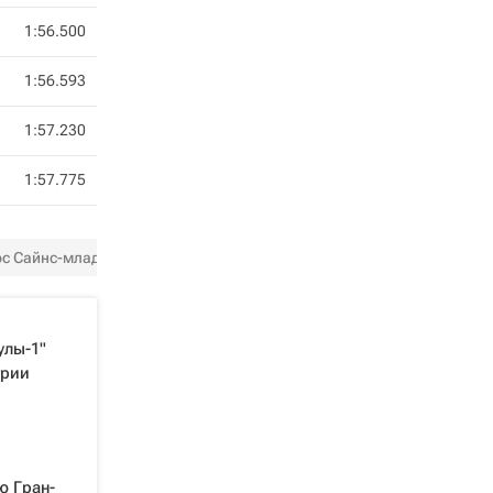
1:56.500
1:56.593
1:57.230
1:57.775
ос Сайнс-младший
Оскар Пиастри
Ландо Норрис
Лэ
лы-1"
грии
ю Гран-