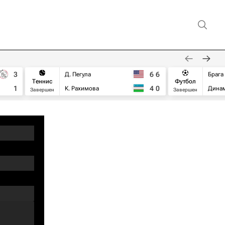
3
6
6
Д. Пегула
Брага
Теннис
Футбол
1
4
0
К. Рахимова
Дина
Завершен
Завершен