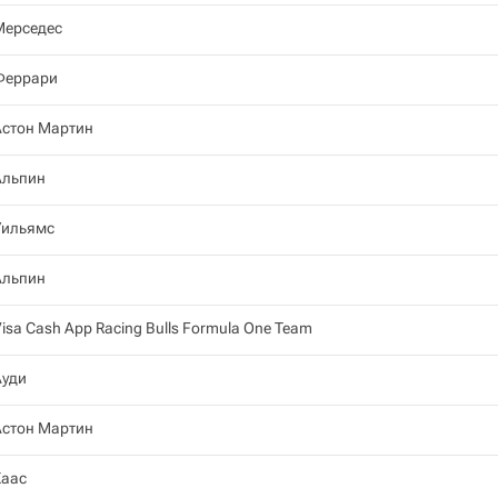
Мерседес
Феррари
Астон Мартин
Альпин
Уильямс
Альпин
isa Cash App Racing Bulls Formula One Team
Ауди
Астон Мартин
Хаас