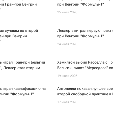
ии Гран-при Венгрии
при Венгрии "Формулы-1"
"
25 июля 2026
ал лучшим во второй
Леклер выиграл первую практи
ан-при Венгрии
при Венгрии "Формулы-1"
"
24 июля 2026
ыиграл Гран-при Бельгии
Хэмилтон выбил Расселла с Гр
, Леклер стал вторым
Бельгии, пилот "Мерседеса" с
19 июля 2026
выиграл квалификацию на
Антонелли показал лучшее вре
льгии "Формулы-1"
второй свободной практике в 
17 июля 2026