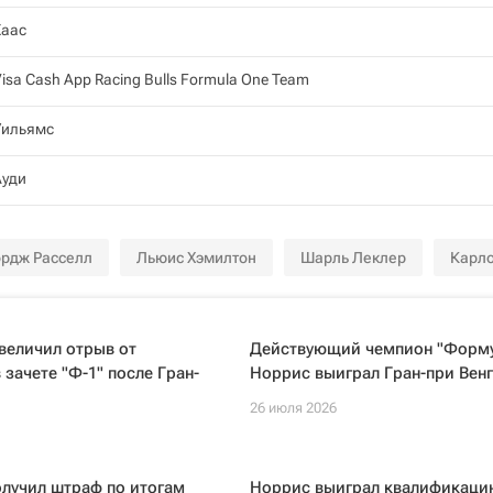
Хаас
isa Cash App Racing Bulls Formula One Team
Уильямс
Ауди
рдж Расселл
Льюис Хэмилтон
Шарль Леклер
Карл
величил отрыв от
Действующий чемпион "Форму
 зачете "Ф-1" после Гран-
Норрис выиграл Гран-при Вен
26 июля 2026
лучил штраф по итогам
Норрис выиграл квалификаци