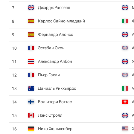
Джордж Расселл
7
Карлос Сайнс-младший
8
Фернандо Алонсо
9
Эстебан Окон
10
Александр Албон
11
Пьер Гасли
12
Даниэль Риккьярдо
V
13
Вальттери Боттас
14
Лэнс Стролл
15
Нико Хюлькенберг
16