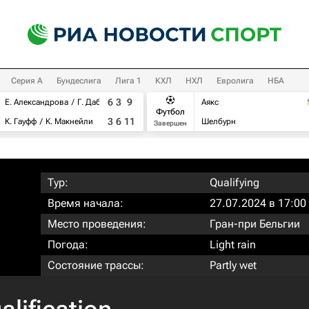
Серия А
Бундеслига
Лига 1
КХЛ
НХЛ
Евролига
НБА
6
3
9
Е. Александрова
Г. Дабровски
Аякс
Футбол
3
6
11
К. Гауфф
К. Макнейли
Шелбурн
Завершен
Тур:
Qualifying
Время начала:
27.07.2024 в 17:00
Место проведения:
Гран-при Бельгии
Погода:
Light rain
Состояние трассы:
Partly wet