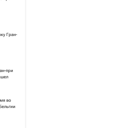
ку Гран-
ан-при
ошел
мя во
Бельгии