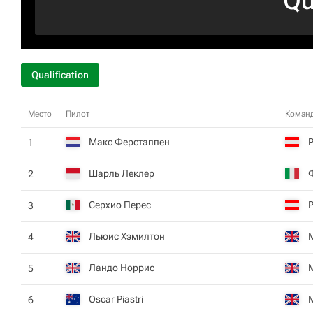
Qu
Qualification
Место
Пилот
Коман
Макс Ферстаппен
Р
1
Шарль Леклер
2
Серхио Перес
Р
3
Льюис Хэмилтон
4
Ландо Норрис
5
Oscar Piastri
6