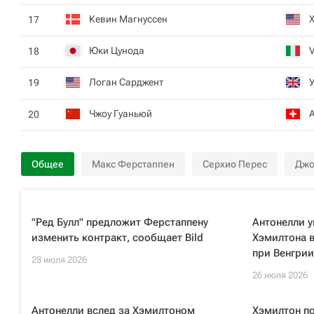
Кевин Магнуссен
17
Юки Цунода
V
18
Логан Сарджент
19
Чжоу Гуаньюй
20
Общее
Макс Ферстаппен
Серхио Перес
Джо
"Ред Булл" предложит Ферстаппену
Антонелли у
изменить контракт, сообщает Bild
Хэмилтона в
при Венгрии
28 июля 2026
26 июля 2026
Антонелли вслед за Хэмилтоном
Хэмилтон по