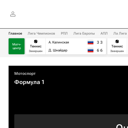
Главное
Лига Чемпионов
РПЛ
Лига Европы
АПЛ
Ла Лига
3
3
А. Калинская
Матч-
Теннис
Теннис
центр
6
6
Д. Шнайдер
Завершен
Завершен
Мотоспорт
Формула 1