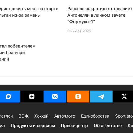
ряет десять мест на старте
Расселл сократил отставание 
льгии из-за замены
Антонелли в личном зачете
"Формулы-1"
05 июля 2026
тал победителем
ии Гран-при
ании
иатлон
ЗОЖ
Хоккей
Авто/мото
Единоборства
Sport sto
ма
Продукты и сервисы
Пресс-центр
Об агентстве
Ко