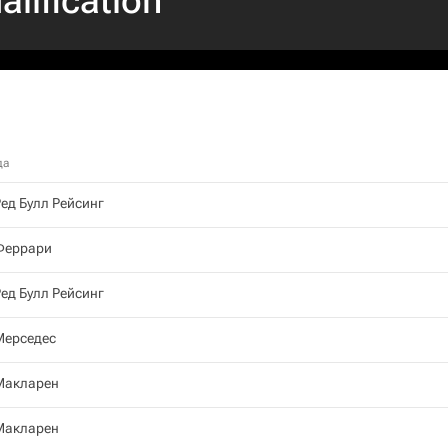
alification
да
ед Булл Рейсинг
Феррари
ед Булл Рейсинг
Мерседес
Макларен
Макларен