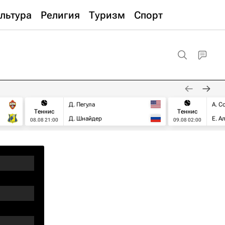
льтура
Религия
Туризм
Спорт
Д. Пегула
А. С
Теннис
Теннис
Д. Шнайдер
Е. А
08.08 21:00
09.08 02:00