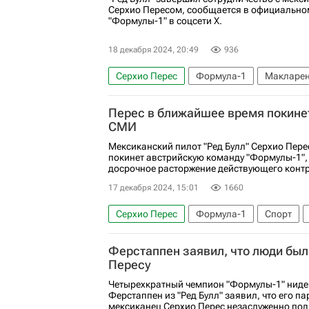
Серхио Пересом, сообщается в официально
"Формулы-1" в соцсети X.
18 декабря 2024, 20:49
936
Серхио Перес
Формула-1
Макларе
Перес в ближайшее время покинет
СМИ
Мексиканский пилот "Ред Булл" Серхио Пер
покинет австрийскую команду "Формулы-1",
досрочное расторжение действующего контра
17 декабря 2024, 15:01
1660
Серхио Перес
Формула-1
Спорт
Ферстаппен заявил, что люди был
Пересу
Четырехкратный чемпион "Формулы-1" нид
Ферстаппен из "Ред Булл" заявил, что его п
мексиканец Серхио Перес незаслуженно под