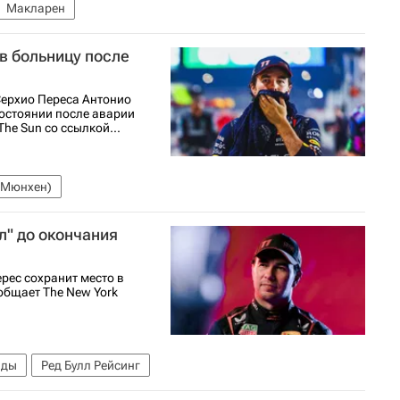
Макларен
в больницу после
Серхио Переса Антонио
остоянии после аварии
he Sun со ссылкой...
 (Мюнхен)
л" до окончания
рес сохранит место в
ообщает The New York
нды
Ред Булл Рейсинг