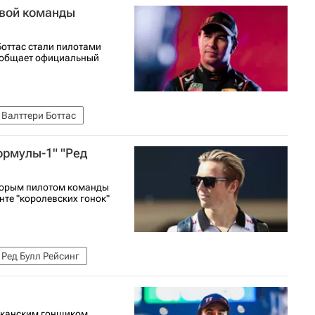
овой команды
Боттас стали пилотами
ообщает официальный
Валттери Боттас
ормулы-1" "Ред
торым пилотом команды
нте "королевских гонок"
Ред Булл Рейсинг
сиканским гонщиком