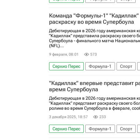
Команда "Формулы-1" "Кадиллак"
раскраску во время Супербоула
Дебютирующая в 2026 году американская к
"Кадиллак" представила раскраску своего 
Супербоула - финального матча Национальн
(NFL)...
9 февраля, 08:01
573
Серхио Перес
Формула-1
Спорт
"Кадиллак" впервые представит р
время Супербоула
Дебютирующая в 2026 году американская к
"Кадиллак" представит раскраску своего б
ролике во время Супербоула в феврале, соо
3 декабря 2025, 18:57
233
Серхио Перес
Формула-1
Спорт