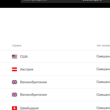
страна
тип кома
Смешан
США
Смешан
Австрия
Смешан
Великобритания
Великобритания
Смешан
Смешан
Швейцария