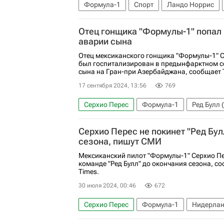
Формула-1
Спорт
Ландо Норрис
Отец гонщика "Формулы-1" попал 
аварии сына
Отец мексиканского гонщика "Формулы-1" 
был госпитализирован в предынфарктном с
сына на Гран-при Азербайджана, сообщает T
17 сентября 2024, 13:56
769
Серхио Перес
Формула-1
Ред Булл
Серхио Перес не покинет "Ред Бул
сезона, пишут СМИ
Мексиканский пилот "Формулы-1" Серхио Пе
команде "Ред Булл" до окончания сезона, с
Times.
30 июля 2024, 00:46
672
Серхио Перес
Формула-1
Нидерла