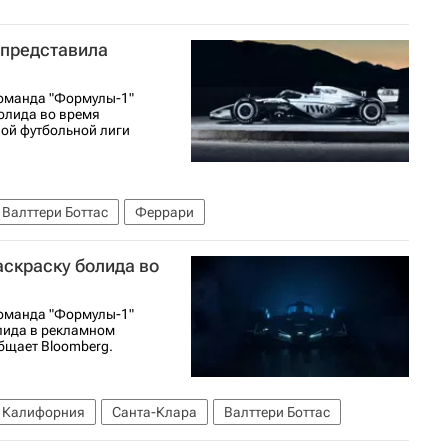
 представила
оманда "Формулы-1"
болида во время
ой футбольной лиги
Валттери Боттас
Феррари
аскраску болида во
оманда "Формулы-1"
олида в рекламном
бщает Bloomberg.
Калифорния
Санта-Клара
Валттери Боттас