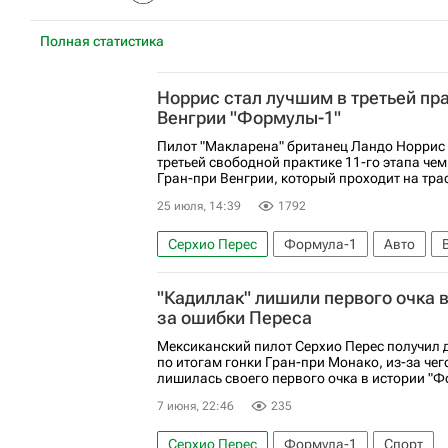
Полная статистика
Норрис стал лучшим в третьей пра
Венгрии "Формулы-1"
Пилот "Макларена" британец Ландо Норрис 
третьей свободной практике 11-го этапа че
Гран-при Венгрии, который проходит на трас
25 июля, 14:39
1792
Серхио Перес
Формула-1
Авто
Мерседес
Феррари
Макларен
"Кадиллак" лишили первого очка в
за ошибки Переса
Мексиканский пилот Серхио Перес получил
по итогам гонки Гран-при Монако, из-за че
лишилась своего первого очка в истории "Фо
7 июня, 22:46
235
Серхио Перес
Формула-1
Спорт