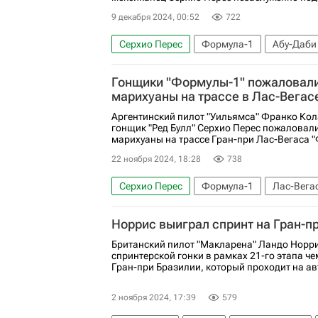
9 декабря 2024, 00:52
722
Серхио Перес
Формула-1
Абу-Даби
Гонщики "Формулы-1" пожаловали
марихуаны на трассе в Лас-Вегас
Аргентинский пилот "Уильямса" Франко Кол
гонщик "Ред Булл" Серхио Перес пожаловал
марихуаны на трассе Гран-при Лас-Вегаса 
22 ноября 2024, 18:28
738
Серхио Перес
Формула-1
Лас-Вега
Норрис выиграл спринт на Гран-п
Британский пилот "Макларена" Ландо Норри
спринтерской гонки в рамках 21-го этапа ч
Гран-при Бразилии, который проходит на ав
2 ноября 2024, 17:39
579