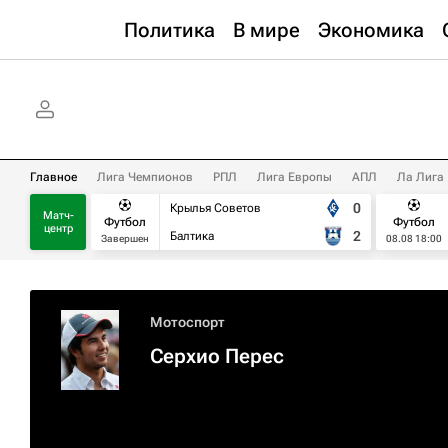
Политика
В мире
Экономика
Главное
Лига Чемпионов
РПЛ
Лига Европы
АПЛ
Ла Лига
0
Крылья Советов
Матч-
Футбол
Футбол
центр
2
Балтика
Завершен
08.08 18:00
Мотоспорт
Серхио Перес