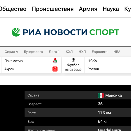
Общество
Происшествия
Армия
Наука
Ку
Серия А
Бундеслига
Лига 1
КХЛ
НХЛ
Евролига
НБА
Локомотив
ЦСКА
Футбол
Акрон
Ростов
08.08 20:30
Мексика
Страна:
36
Возраст:
173 см
Рост:
64 кг
Вес:
Guadalajara
Место рождения: