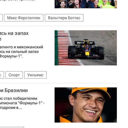
Макс Ферстаппен
Вальттери Боттас
сь на запах
е
апинто и мексиканский
ись на сильный запах
"Формулы-1".
с
Спорт
Уильямс
ри Бразилии
с стал победителем
емпионата "Формулы-1" -
тодроме в...