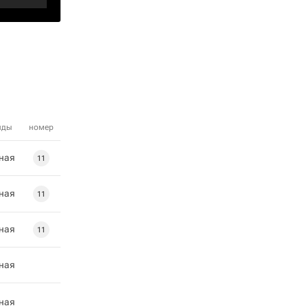
нды
номер
ная
11
ная
11
ная
11
ная
ная