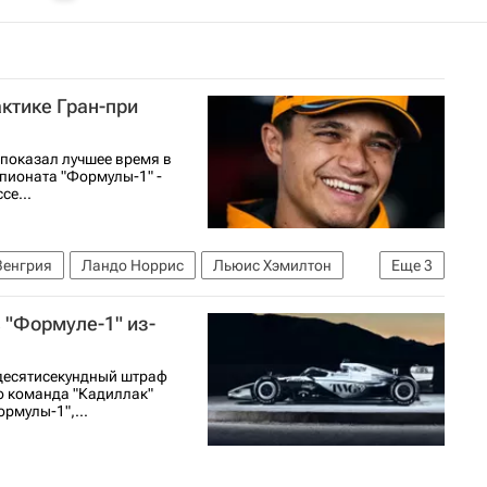
ктике Гран-при
показал лучшее время в
мпионата "Формулы-1" -
се...
Венгрия
Ландо Норрис
Льюис Хэмилтон
Еще
3
 "Формуле-1" из-
 десятисекундный штраф
го команда "Кадиллак"
рмулы-1",...