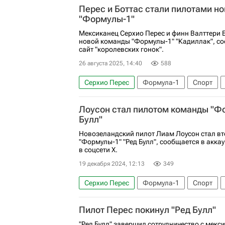
Перес и Боттас стали пилотами н
"Формулы-1"
Мексиканец Серхио Перес и финн Валттери 
новой команды "Формулы-1" "Кадиллак", с
сайт "королевских гонок".
26 августа 2025, 14:40
588
Серхио Перес
Формула-1
Спорт
Лоусон стал пилотом команды "Ф
Булл"
Новозеландский пилот Лиам Лоусон стал в
"Формулы-1" "Ред Булл", сообщается в аккау
в соцсети Х.
19 декабря 2024, 12:13
349
Серхио Перес
Формула-1
Спорт
Пилот Перес покинул "Ред Булл"
"Ред Булл" завершил сотрудничество с мек