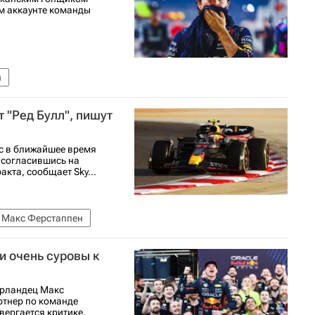
м аккаунте команды
н
 "Ред Булл", пишут
ес в ближайшее время
 согласившись на
кта, сообщает Sky...
Макс Ферстаппен
и очень суровы к
ерландец Макс
артнер по команде
вергается критике.