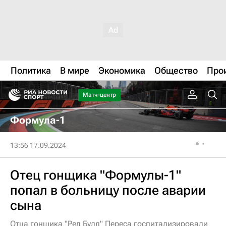
Политика
В мире
Экономика
Общество
Про
Матч-центр
Формула-1
13:56 17.09.2024
Отец гонщика "Формулы-1"
попал в больницу после аварии
сына
Отца гонщика "Ред Булл" Переса госпитализировали