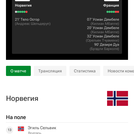
Норвегия
Франция
21‎’‎
Тело Осгор
07‎’‎
Усман Дембеле
(
Андреас Шельдеруп
)
(
Килиан Мбаппе
)
20‎’‎
Усман Дембеле
(
Килиан Мбаппе
)
32‎’‎
Усман Дембеле
(
Орельен Тчуамени
)
90‎’‎
Дезире Дуэ
(
Брэдли Барколя
)
О матче
Трансляция
Статистика
Новости ком
Норвегия
На поле
Эгиль Сельвик
13
Вратарь