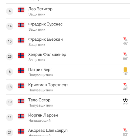
Лео Эстигор
4
Защитник
Фредрик Эурснес
14
Защитник
Фредрик Бьёркан
15
46‎’‎
Защитник
Хенрик Фальшенер
25
66‎’‎
Защитник
Патрик Берг
6
10‎’‎
Полузащитник
Кристиан Торстведт
18
46‎’‎
Полузащитник
Тело Осгор
19
21‎’‎
Полузащитник
Йорген Ларсен
11
Нападающий
Андреас Шельдеруп
21
83‎’‎
Нападающий