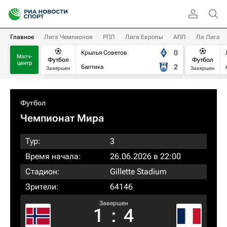
Главное
Лига Чемпионов
РПЛ
Лига Европы
АПЛ
Ла Лига
0
Крылья Советов
Матч-
Футбол
Футбол
центр
2
Балтика
Завершен
Завершен
Футбол
Чемпионат Мира
Тур:
3
Время начала:
26.06.2026 в 22:00
Стадион:
Gillette Stadium
Зрители:
64146
Завершен
1
:
4