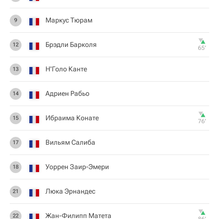
Маркус Тюрам
9
Брэдли Барколя
12
65‎’‎
Н'Голо Канте
13
Адриен Рабьо
14
Ибраима Конате
15
76‎’‎
Вильям Салиба
17
Уоррен Заир-Эмери
18
Люка Эрнандес
21
Жан-Филипп Матета
22