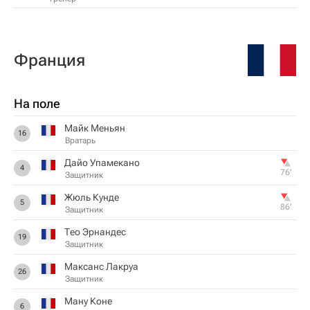
Франция
На поле
Майк Меньян
16
Вратарь
Дайо Упамекано
4
76‎’‎
Защитник
Жюль Кунде
5
86‎’‎
Защитник
Тео Эрнандес
19
Защитник
Максанс Лакруа
26
Защитник
Ману Коне
6