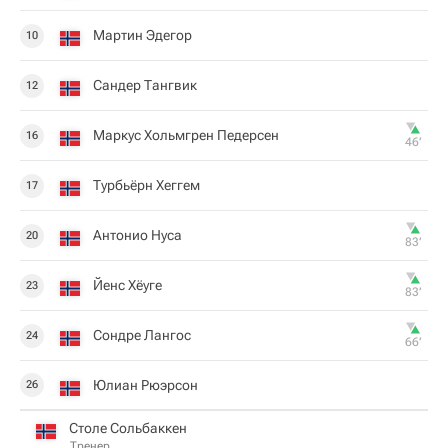
Мартин Эдегор
10
Сандер Тангвик
12
Маркус Хольмгрен Педерсен
16
46‎’‎
Турбьёрн Хеггем
17
Антонио Нуса
20
83‎’‎
Йенс Хёуге
23
83‎’‎
Сондре Лангос
24
66‎’‎
Юлиан Рюэрсон
26
Столе Сольбаккен
Тренер