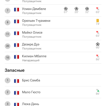
Полузащитник
Усман Дембеле
7
07‎’‎
20‎’‎
32‎’‎
65‎’‎
Полузащитник
Орельен Тчуамени
8
74‎’‎
Полузащитник
Майкл Олисе
11
65‎’‎
Полузащитник
Дезире Дуэ
20
90‎’‎
Полузащитник
Килиан Мбаппе
10
86‎’‎
Нападающий
Запасные
Брис Самба
1
Мало Гюсто
2
86‎’‎
Люка Динь
3