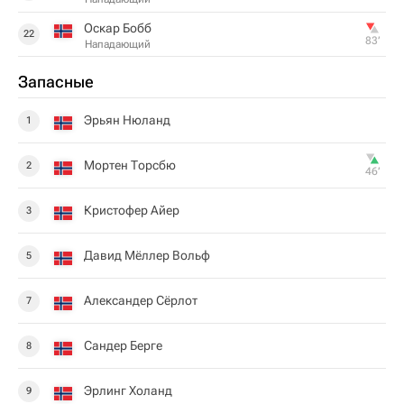
Оскар Бобб
22
83‎’‎
Нападающий
Запасные
Эрьян Нюланд
1
Мортен Торсбю
2
46‎’‎
Кристофер Айер
3
Давид Мёллер Вольф
5
Александер Сёрлот
7
Сандер Берге
8
Эрлинг Холанд
9