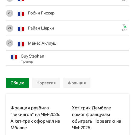
86‎’‎
Робин Риссер
23
Райан Шерки
24
65‎’‎
Манес Аклиуш
25
Guy Stephan
Тренер
Общее
Норвегия
Франция
Франция разбила
Хет-трик Дембеле
"викингов" на ЧМ-2026.
помог французам
А хет-трик оформил не
обыграть Норвегию на
Мбаппе
ЧМ-2026