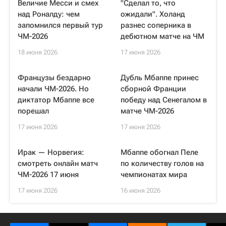
Величие Месси и смех
"Сделал то, что
над Роналду: чем
ожидали". Холанд
запомнился первый тур
разнес соперника в
ЧМ-2026
дебютном матче на ЧМ
18 июня 2026
17 июня 2026
Французы бездарно
Дубль Мбаппе принес
начали ЧМ-2026. Но
сборной Франции
диктатор Мбаппе все
победу над Сенегалом в
порешал
матче ЧМ-2026
17 июня 2026
17 июня 2026
Ирак — Норвегия:
Мбаппе обогнал Пеле
смотреть онлайн матч
по количеству голов на
ЧМ-2026 17 июня
чемпионатах мира
17 июня 2026
16 июня 2026