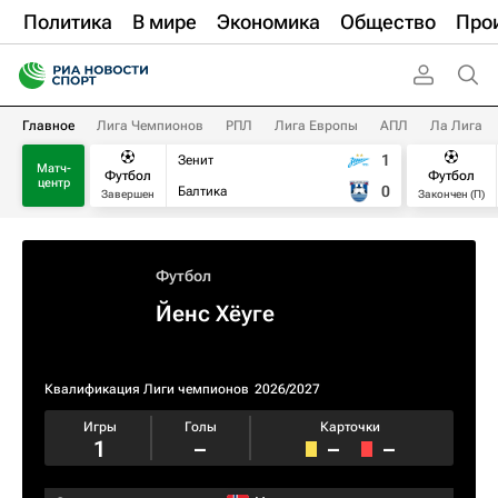
Политика
В мире
Экономика
Общество
Про
Главное
Лига Чемпионов
РПЛ
Лига Европы
АПЛ
Ла Лига
1
Зенит
Матч-
Футбол
Футбол
центр
0
Балтика
Завершен
Закончен (П)
Футбол
Йенс Хёуге
Квалификация Лиги чемпионов
2026/2027
Игры
Голы
Карточки
1
–
–
–