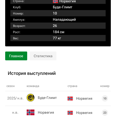
Норвегия
Страна:
Буде-Глимт
Клуб:
10
Номер:
Нападающий
Амплуа:
26
Возраст:
184 см
Рост:
77 кг
Вес:
Главное
Статистика
История выступлений
сезон
команда
страна
номер
Буде-Глимт
2025/ н.в.
Норвегия
10
Норвегия
н.в.
Норвегия
23