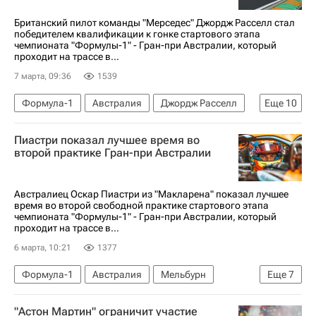
Британский пилот команды "Мерседес" Джордж Расселл стал
победителем квалификации к гонке стартового этапа
чемпионата "Формулы-1" - Гран-при Австралии, который
проходит на трассе в...
7 марта, 09:36
1539
Формула-1
Австралия
Джордж Расселл
Еще
10
Ред Булл (Мюнхен)
Мерседес
Мельбурн
Пиастри показал лучшее время во
Авто
Макс Ферстаппен
Великобритания
второй практике Гран-при Австралии
Шарль Леклер
Феррари
Оскар Пиастри
Макларен
Австралиец Оскар Пиастри из "Макларена" показал лучшее
время во второй свободной практике стартового этапа
чемпионата "Формулы-1" - Гран-при Австралии, который
проходит на трассе в...
6 марта, 10:21
1377
Формула-1
Австралия
Мельбурн
Еще
7
Оскар Пиастри
Джордж Расселл
"Астон Мартин" ограничит участие