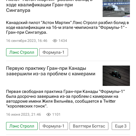
ходе квалификации Гран-при
Сингапура
Канадский пилот "Астон Мартин" Лэнс Стролл разбил болид в
ходе квалификации на 16-м этапе чемпионата "Формулы-1" -
Гран-при Сингапура.
16 сентября 2023, 16:46
1434
Лэнс Стролл
Формула-1
Первую практику Гран-при Канады
завершили из-за проблем с камерами
Первая свободная практика Гран-при Канады "Формулы-1"
была досрочно завершена из-за проблем с камерами на
автодроме имени Жиля Вильнёва, сообщается в Twitter
"королевских гонок".
16 июня 2023, 21:46
1101
Лэнс Стролл
Формула-1
Валттери Боттас
Еще
3
Пьер Гасли
Альфа Ромео
Астон Мартин