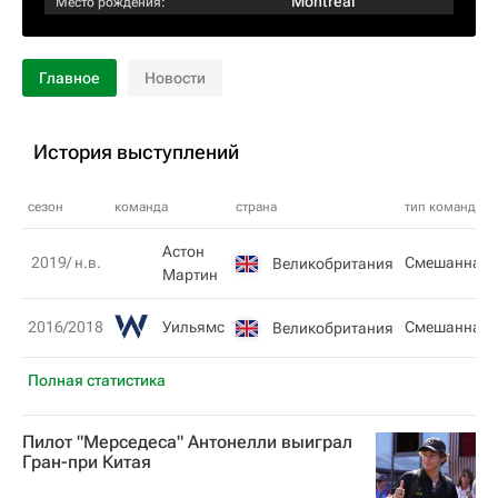
Montreal
Место рождения:
Главное
Новости
История выступлений
сезон
команда
страна
тип команды
Астон
2019/ н.в.
Смешанная
Великобритания
Мартин
Уильямс
2016/2018
Смешанная
Великобритания
Полная статистика
Пилот "Мерседеса" Антонелли выиграл
Гран-при Китая