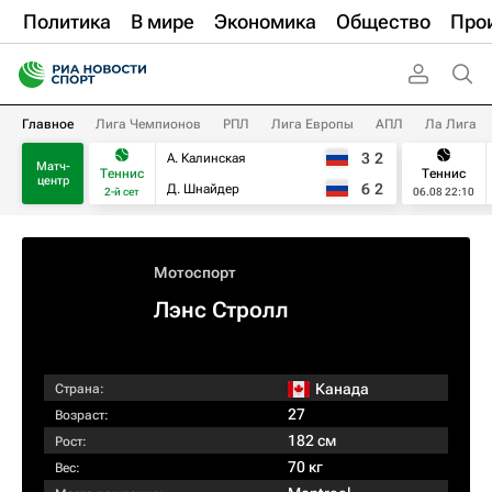
Политика
В мире
Экономика
Общество
Про
Главное
Лига Чемпионов
РПЛ
Лига Европы
АПЛ
Ла Лига
3
2
А. Калинская
Матч-
Теннис
Теннис
центр
6
2
Д. Шнайдер
2-й сет
06.08 22:10
Мотоспорт
Лэнс Стролл
Канада
Страна:
27
Возраст:
182 см
Рост:
70 кг
Вес: