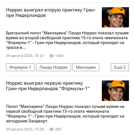
Сан-Паулу (город)
Шарль Леклер
Норрис выиграл вторую практику Гран-
Льюис Хэмилтон
Оскар Пиастри
Феррари
при Нидерландов
Мерседес
Макларен
Британский пилот "Макларена" Ландо Норрис показал лучшее
время во второй свободной практике 15-го этапа чемпионата
"Формулы-1" - Гран-при Нидерландов, который проходит на
трассе в...
29 августа 2025, 18:21
1564
Формула-1
Ландо Норрис
Макларен
Еще
2
Спорт
Автоспорт
Норрис выиграл первую практику
Гран-при Нидерландов "Формулы-1"
Пилот "Макларена" Ландо Норрис показал лучшее время на
первой свободной практике 15-го этапа чемпионата
"Формулы-1" - Гран-при Нидерландов, который проходит на
автодроме Зандворт.
29 августа 2025, 15:09
350