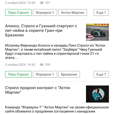
3 ноября 2024, 19:00
101
Лэнс Стролл
Формула-1
Астон Мартин
Еще
1
Автоспорт
Алонсо, Стролл и Гуаньюй стартуют с
пит-лейна в спринте Гран-при
Бразилии
Испанец Фернандо Алонсо и канадец Лэнс Стролл из "Астон
Мартин", а также китайский пилот "Заубера" Чжоу Гуаньюй
будут стартовать с пит-лейна в спринтерской гонке 21-го
этапа...
2 ноября 2024, 16:42
109
Лэнс Стролл
Формула-1
Бразилия
Еще
7
Сан-Паулу (город)
Спорт
Стролл продлил контракт с "Астон
Фернандо Алонсо (автогонщик)
Мартин"
Оскар Пиастри
Астон Мартин
Макларен
Феррари
Команда "Формулы-1" "Астон Мартин" на своем официальном
сайте объявила о продлении соглашения с канадским