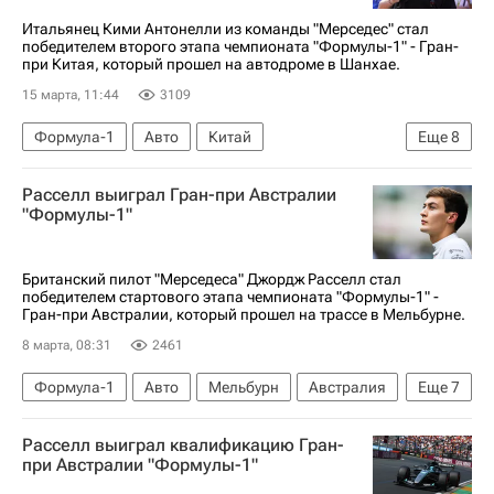
Итальянец Кими Антонелли из команды "Мерседес" стал
победителем второго этапа чемпионата "Формулы-1" - Гран-
при Китая, который прошел на автодроме в Шанхае.
15 марта, 11:44
3109
Формула-1
Авто
Китай
Еще
8
Джордж Расселл
Мерседес
Феррари
Расселл выиграл Гран-при Австралии
Шанхай
Льюис Хэмилтон
Таиланд
"Формулы-1"
Ландо Норрис
Макларен
Британский пилот "Мерседеса" Джордж Расселл стал
победителем стартового этапа чемпионата "Формулы-1" -
Гран-при Австралии, который прошел на трассе в Мельбурне.
8 марта, 08:31
2461
Формула-1
Авто
Мельбурн
Австралия
Еще
7
Шанхай
Великобритания
Шарль Леклер
Расселл выиграл квалификацию Гран-
Макларен
Феррари
Джордж Расселл
при Австралии "Формулы-1"
Льюис Хэмилтон