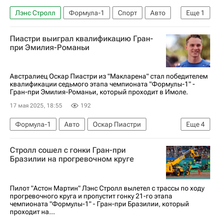
Лэнс Стролл
Формула-1
Спорт
Авто
Еще
1
Астон Мартин
Пиастри выиграл квалификацию Гран-
при Эмилия-Романьи
Австралиец Оскар Пиастри из "Макларена" стал победителем
квалификации седьмого этапа чемпионата "Формулы-1" -
Гран-при Эмилия-Романьи, который проходит в Имоле.
17 мая 2025, 18:55
192
Формула-1
Авто
Оскар Пиастри
Еще
4
Макс Ферстаппен
Джордж Расселл
Стролл сошел с гонки Гран-при
Макларен
Мерседес
Бразилии на прогревочном круге
Пилот "Астон Мартин" Лэнс Стролл вылетел с трассы по ходу
прогревочного круга и пропустит гонку 21-го этапа
чемпионата "Формулы-1" - Гран-при Бразилии, который
проходит на...