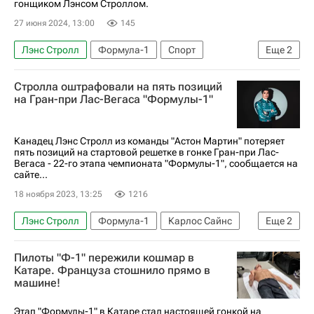
гонщиком Лэнсом Строллом.
27 июня 2024, 13:00
145
Лэнс Стролл
Формула-1
Спорт
Еще
2
Астон Мартин
Авто
Стролла оштрафовали на пять позиций
на Гран-при Лас-Вегаса "Формулы-1"
Канадец Лэнс Стролл из команды "Астон Мартин" потеряет
пять позиций на стартовой решетке в гонке Гран-при Лас-
Вегаса - 22-го этапа чемпионата "Формулы-1", сообщается на
сайте...
18 ноября 2023, 13:25
1216
Лэнс Стролл
Формула-1
Карлос Сайнс
Еще
2
Астон Мартин
Феррари
Пилоты "Ф-1" пережили кошмар в
Катаре. Француза стошнило прямо в
машине!
Этап "Формулы-1" в Катаре стал настоящей гонкой на