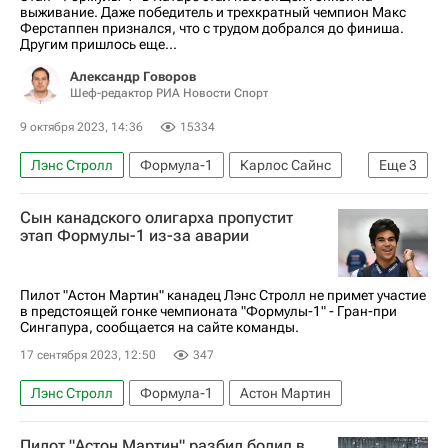
выживание. Даже победитель и трехкратный чемпион Макс
Ферстаппен признался, что с трудом добрался до финиша.
Другим пришлось еще...
Александр Говоров
Шеф-редактор РИА Новости Спорт
9 октября 2023, 14:36
15334
Лэнс Стролл
Формула-1
Карлос Сайнс
Еще
3
Катар
Эстебан Окон
Фернандо Алонсо
Сын канадского олигарха пропустит
этап Формулы-1 из-за аварии
Пилот "Астон Мартин" канадец Лэнс Стролл не примет участие
в предстоящей гонке чемпионата "Формулы-1" - Гран-при
Сингапура, сообщается на сайте команды.
17 сентября 2023, 12:50
347
Лэнс Стролл
Формула-1
Астон Мартин
Пилот "Астон Мартин" разбил болид в