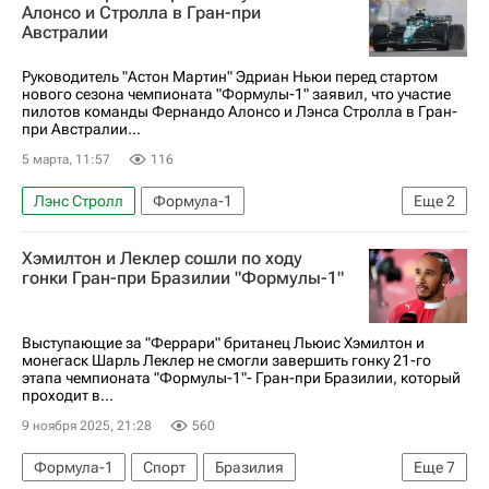
Мерседес
Астон Мартин
Алонсо и Стролла в Гран-при
Австралии
Фернандо Алонсо
Макларен
Спорт
Руководитель "Астон Мартин" Эдриан Ньюи перед стартом
нового сезона чемпионата "Формулы-1" заявил, что участие
пилотов команды Фернандо Алонсо и Лэнса Стролла в Гран-
при Австралии...
5 марта, 11:57
116
Лэнс Стролл
Формула-1
Еще
2
Фернандо Алонсо
Астон Мартин
Хэмилтон и Леклер сошли по ходу
гонки Гран-при Бразилии "Формулы-1"
Выступающие за "Феррари" британец Льюис Хэмилтон и
монегаск Шарль Леклер не смогли завершить гонку 21-го
этапа чемпионата "Формулы-1"- Гран-при Бразилии, который
проходит в...
9 ноября 2025, 21:28
560
Формула-1
Спорт
Бразилия
Еще
7