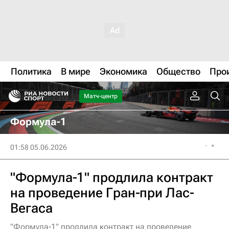
Политика
В мире
Экономика
Общество
Про
Матч-центр
Формула-1
01:58 05.06.2026
"Формула‑1" продлила контракт
на проведение Гран‑при Лас-
Вегаса
"Формула‑1" продлила контракт на проведение