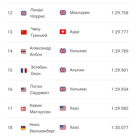
Ландо
Макларен
12
1:29.758
Норрис
Чжоу
Ауди
13
1:29.777
Гуаньюй
Александр
Уильямс
14
1:29.789
Албон
Эстебан
Альпин
15
1:29.901
Окон
Логан
Уильямс
16
1:29.934
Сарджент
Кевин
Хаас
17
1:29.985
Магнуссен
Нико
Хаас
18
1:30.077
Хюлькенберг