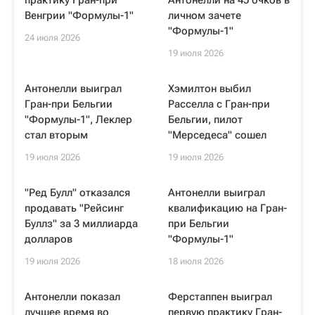
практику Гран-при
Антонелли на 45 очков в
Венгрии "Формулы-1"
личном зачете
"Формулы-1"
24 июля 2026
19 июля 2026
Антонелли выиграл
Хэмилтон выбил
Гран-при Бельгии
Расселла с Гран-при
"Формулы-1", Леклер
Бельгии, пилот
стал вторым
"Мерседеса" сошел
19 июля 2026
19 июля 2026
"Ред Булл" отказался
Антонелли выиграл
продавать "Рейсинг
квалификацию на Гран-
Буллз" за 3 миллиарда
при Бельгии
долларов
"Формулы-1"
19 июля 2026
18 июля 2026
Антонелли показал
Ферстаппен выиграл
лучшее время во
первую практику Гран-