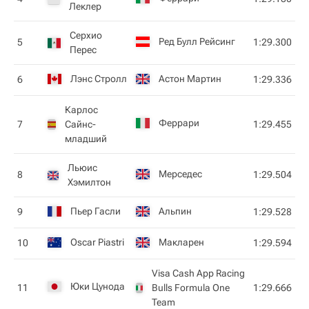
Леклер
Серхио
Ред Булл Рейсинг
5
1:29.300
Перес
Лэнс Стролл
Астон Мартин
6
1:29.336
Карлос
Феррари
7
Сайнс-
1:29.455
младший
Льюис
Мерседес
8
1:29.504
Хэмилтон
Пьер Гасли
Альпин
9
1:29.528
Oscar Piastri
Макларен
10
1:29.594
Visa Cash App Racing
Юки Цунода
11
Bulls Formula One
1:29.666
Team