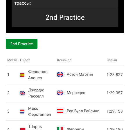
трассы:
2nd Practice
2nd Practice
Место
Пилот
Команда
Время
Фернандо
Астон Мартин
1
1:28.827
Алонсо
Джордж
Мерседес
2
1:29.057
Расселл
Макс
Ред Булл Рейсинг
3
1:29.158
Ферстаппен
Шарль
Феррари
4
1:29.180