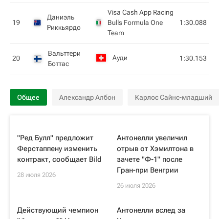
Visa Cash App Racing
Даниэль
19
Bulls Formula One
1:30.088
Риккьярдо
Team
Вальттери
Ауди
20
1:30.153
Боттас
Общее
Александр Албон
Карлос Сайнс-младший
"Ред Булл" предложит
Антонелли увеличил
Ферстаппену изменить
отрыв от Хэмилтона в
контракт, сообщает Bild
зачете "Ф-1" после
Гран-при Венгрии
28 июля 2026
26 июля 2026
Действующий чемпион
Антонелли вслед за