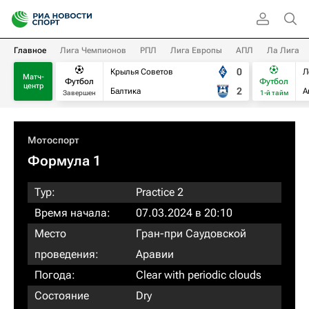
Главное
Лига Чемпионов
РПЛ
Лига Европы
АПЛ
Ла Лига
0
Крылья Советов
Л
Матч-
Футбол
Футбол
центр
2
Балтика
А
Завершен
1-й тайм
Мотоспорт
Формула 1
Тур:
Practice 2
Время начала:
07.03.2024 в 20:10
Место
Гран-при Саудовской
проведения:
Аравии
Погода:
Clear with periodic clouds
Состояние
Dry