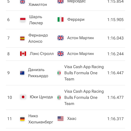
Мерседес
5
1:15.854
Хэмилтон
Шарль
Феррари
6
1:15.905
Леклер
Фернандо
Астон Мартин
7
1:16.043
Алонсо
Лэнс Стролл
Астон Мартин
8
1:16.244
Visa Cash App Racing
Даниэль
9
Bulls Formula One
1:16.447
Риккьярдо
Team
Visa Cash App Racing
Юки Цунода
10
Bulls Formula One
1:16.477
Team
Нико
Хаас
11
1:16.317
Хюлькенберг