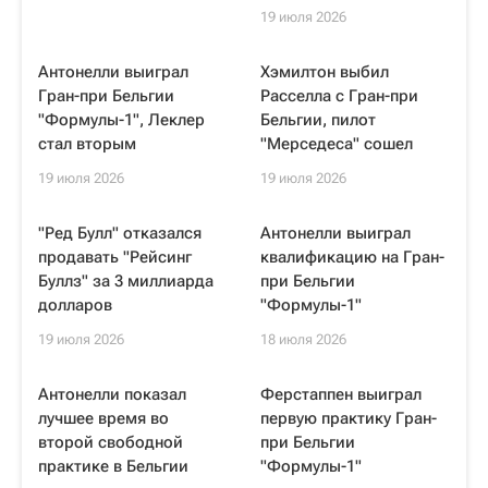
19 июля 2026
Антонелли выиграл
Хэмилтон выбил
Гран-при Бельгии
Расселла с Гран-при
"Формулы-1", Леклер
Бельгии, пилот
стал вторым
"Мерседеса" сошел
19 июля 2026
19 июля 2026
"Ред Булл" отказался
Антонелли выиграл
продавать "Рейсинг
квалификацию на Гран-
Буллз" за 3 миллиарда
при Бельгии
долларов
"Формулы-1"
19 июля 2026
18 июля 2026
Антонелли показал
Ферстаппен выиграл
лучшее время во
первую практику Гран-
второй свободной
при Бельгии
практике в Бельгии
"Формулы-1"