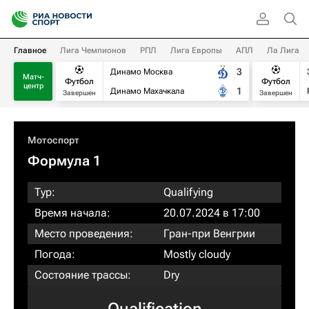
Главное
Лига Чемпионов
РПЛ
Лига Европы
АПЛ
Ла Лига
3
Динамо Москва
Матч-
Футбол
Футбол
центр
1
Динамо Махачкала
Завершен
Завершен
Мотоспорт
Формула 1
Тур:
Qualifying
Время начала:
20.07.2024 в 17:00
Место проведения:
Гран-при Венгрии
Погода:
Mostly cloudy
Состояние трассы:
Dry