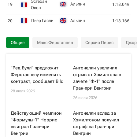
Эстебан
Альпин
19
1:18.049
Окон
Пьер Гасли
Альпин
20
1:18.166
Общее
Макс Ферстаппен
Серхио Перес
Джор
"Ред Булл" предложит
Антонелли увеличил
Ферстаппену изменить
отрыв от Хэмилтона в
контракт, сообщает Bild
зачете "Ф-1" после
Гран-при Венгрии
28 июля 2026
26 июля 2026
Действующий чемпион
Антонелли вслед за
"Формулы-1" Норрис
Хэмилтоном получил
выиграл Гран-при
штраф на Гран-при
Венгрии
Венгрии