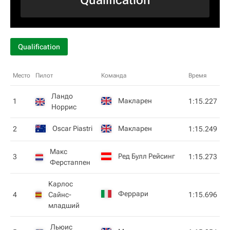
Qualification
Qualification
Место
Пилот
Команда
Время
Ландо
Макларен
1
1:15.227
Норрис
Oscar Piastri
Макларен
2
1:15.249
Макс
Ред Булл Рейсинг
3
1:15.273
Ферстаппен
Карлос
Феррари
4
Сайнс-
1:15.696
младший
Льюис