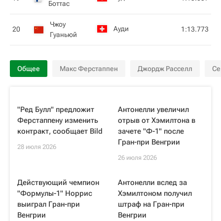
Боттас
Чжоу
Ауди
20
1:13.773
Гуаньюй
Общее
Макс Ферстаппен
Джордж Расселл
Се
"Ред Булл" предложит
Антонелли увеличил
Ферстаппену изменить
отрыв от Хэмилтона в
контракт, сообщает Bild
зачете "Ф-1" после
Гран-при Венгрии
28 июля 2026
26 июля 2026
Действующий чемпион
Антонелли вслед за
"Формулы-1" Норрис
Хэмилтоном получил
выиграл Гран-при
штраф на Гран-при
Венгрии
Венгрии