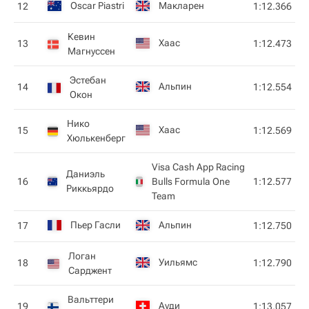
Oscar Piastri
Макларен
12
1:12.366
Кевин
Хаас
13
1:12.473
Магнуссен
Эстебан
Альпин
14
1:12.554
Окон
Нико
Хаас
15
1:12.569
Хюлькенберг
Visa Cash App Racing
Даниэль
16
Bulls Formula One
1:12.577
Риккьярдо
Team
Пьер Гасли
Альпин
17
1:12.750
Логан
Уильямс
18
1:12.790
Сарджент
Вальттери
Ауди
19
1:13.057