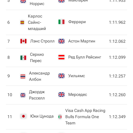
Макларен
5
1:11.953
Норрис
Карлос
Феррари
6
Сайнс-
1:11.962
младший
Лэнс Стролл
Астон Мартин
7
1:12.062
Серхио
Ред Булл Рейсинг
8
1:12.099
Перес
Александр
Уильямс
9
1:12.257
Албон
Джордж
Мерседес
10
1:12.260
Расселл
Visa Cash App Racing
Юки Цунода
11
Bulls Formula One
1:12.349
Team