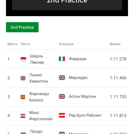
2nd Practice
2nd Practice
Место
Пилот
Команда
Время
Шарль
Феррари
1
1:11.278
Леклер
Льюис
Мерседес
2
1:11.466
Хэмилтон
Фернандо
Астон Мартин
3
1:11.753
Алонсо
Макс
Ред Булл Рейсинг
4
1:11.813
Ферстаппен
Ландо