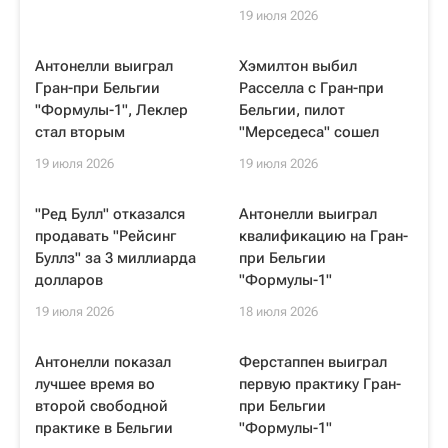
19 июля 2026
Антонелли выиграл
Хэмилтон выбил
Гран-при Бельгии
Расселла с Гран-при
"Формулы-1", Леклер
Бельгии, пилот
стал вторым
"Мерседеса" сошел
19 июля 2026
19 июля 2026
"Ред Булл" отказался
Антонелли выиграл
продавать "Рейсинг
квалификацию на Гран-
Буллз" за 3 миллиарда
при Бельгии
долларов
"Формулы-1"
19 июля 2026
18 июля 2026
Антонелли показал
Ферстаппен выиграл
лучшее время во
первую практику Гран-
второй свободной
при Бельгии
практике в Бельгии
"Формулы-1"