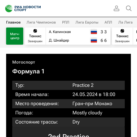
Главное
Лига Чемпионов
РПЛ
Лига Европы
АПЛ
Ла Лига
3
3
А. Калинская
Матч-
Теннис
Теннис
центр
6
6
Д. Шнайдер
Завершен
Завершен
Мотоспорт
Формула 1
Тур:
Practice 2
Время начала:
24.05.2024 в 18:00
Место проведения:
Гран-при Монако
Погода:
Mostly cloudy
Состояние трассы:
Dry