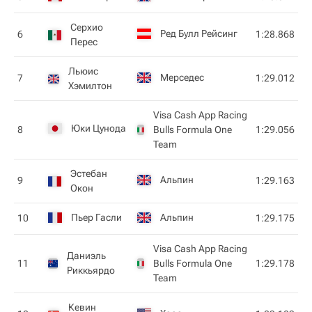
Серхио
Ред Булл Рейсинг
6
1:28.868
Перес
Льюис
Мерседес
7
1:29.012
Хэмилтон
Visa Cash App Racing
Юки Цунода
8
Bulls Formula One
1:29.056
Team
Эстебан
Альпин
9
1:29.163
Окон
Пьер Гасли
Альпин
10
1:29.175
Visa Cash App Racing
Даниэль
11
Bulls Formula One
1:29.178
Риккьярдо
Team
Кевин