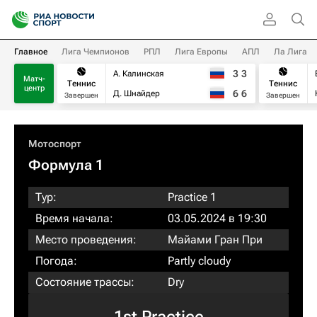
Главное
Лига Чемпионов
РПЛ
Лига Европы
АПЛ
Ла Лига
3
3
А. Калинская
Матч-
Теннис
Теннис
центр
6
6
Д. Шнайдер
Завершен
Завершен
Мотоспорт
Формула 1
Тур:
Practice 1
Время начала:
03.05.2024 в 19:30
Место проведения:
Майами Гран При
Погода:
Partly cloudy
Состояние трассы:
Dry