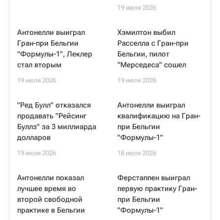
19 июля 2026
Антонелли выиграл
Хэмилтон выбил
Гран-при Бельгии
Расселла с Гран-при
"Формулы-1", Леклер
Бельгии, пилот
стал вторым
"Мерседеса" сошел
19 июля 2026
19 июля 2026
"Ред Булл" отказался
Антонелли выиграл
продавать "Рейсинг
квалификацию на Гран-
Буллз" за 3 миллиарда
при Бельгии
долларов
"Формулы-1"
19 июля 2026
18 июля 2026
Антонелли показал
Ферстаппен выиграл
лучшее время во
первую практику Гран-
второй свободной
при Бельгии
практике в Бельгии
"Формулы-1"