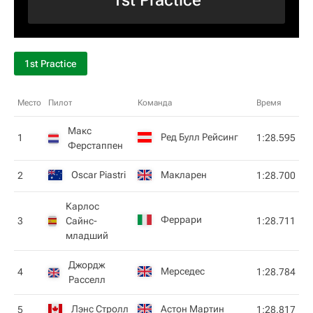
1st Practice
1st Practice
Место
Пилот
Команда
Время
Макс
Ред Булл Рейсинг
1
1:28.595
Ферстаппен
Oscar Piastri
Макларен
2
1:28.700
Карлос
Феррари
3
Сайнс-
1:28.711
младший
Джордж
Мерседес
4
1:28.784
Расселл
Лэнс Стролл
Астон Мартин
5
1:28.817