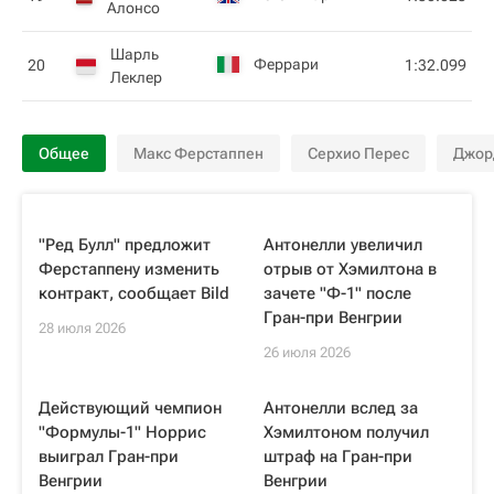
Алонсо
Шарль
Феррари
20
1:32.099
Леклер
Общее
Макс Ферстаппен
Серхио Перес
Джор
"Ред Булл" предложит
Антонелли увеличил
Ферстаппену изменить
отрыв от Хэмилтона в
контракт, сообщает Bild
зачете "Ф-1" после
Гран-при Венгрии
28 июля 2026
26 июля 2026
Действующий чемпион
Антонелли вслед за
"Формулы-1" Норрис
Хэмилтоном получил
выиграл Гран-при
штраф на Гран-при
Венгрии
Венгрии