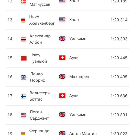
Хаас
12
1:29.189
Магнуссен
Нико
Хаас
13
1:29.314
Хюлькенберг
Александр
Уильямс
14
1:29.393
Албон
Чжоу
Ауди
15
1:29.445
Гуаньюй
Ландо
Макларен
16
1:29.495
Норрис
Вальттери
Ауди
17
1:29.636
Боттас
Логан
Уильямс
18
1:29.891
Сарджент
Фернандо
Астон Мартин
19
1:30.023