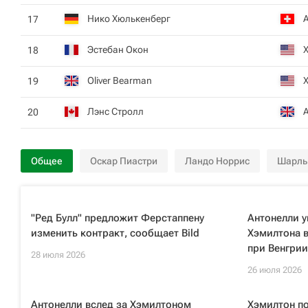
Нико Хюлькенберг
17
Эстебан Окон
18
Oliver Bearman
19
Лэнс Стролл
20
Общее
Оскар Пиастри
Ландо Норрис
Шарль
"Ред Булл" предложит Ферстаппену
Антонелли у
изменить контракт, сообщает Bild
Хэмилтона в
при Венгрии
28 июля 2026
26 июля 2026
Антонелли вслед за Хэмилтоном
Хэмилтон по