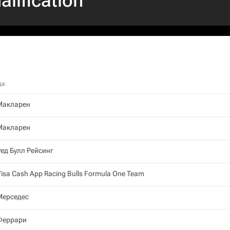
alification
да
Макларен
Макларен
ед Булл Рейсинг
isa Cash App Racing Bulls Formula One Team
Мерседес
Феррари