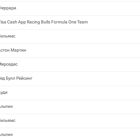
Феррари
isa Cash App Racing Bulls Formula One Team
Уильямс
Астон Мартин
Мерседес
ед Булл Рейсинг
Ауди
Альпин
Уильямс
Альпин