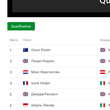
Qu
Qualification
Место
Пилот
Коман
Oscar Piastri
1
Ландо Норрис
2
Макс Ферстаппен
Р
3
Isack Hadjar
V
4
Джордж Расселл
5
Шарль Леклер
6