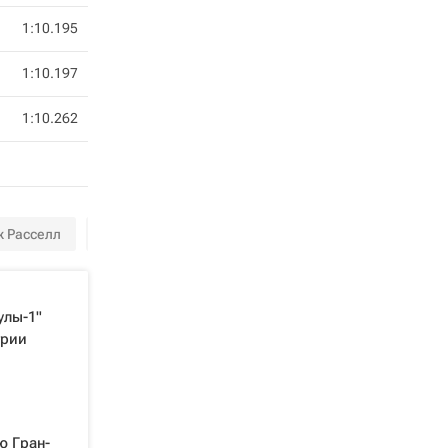
1:10.195
1:10.197
1:10.262
 Расселл
Лэнс Стролл
Фернандо Алонсо
Пьер Гас
лы-1"
грии
ю Гран-