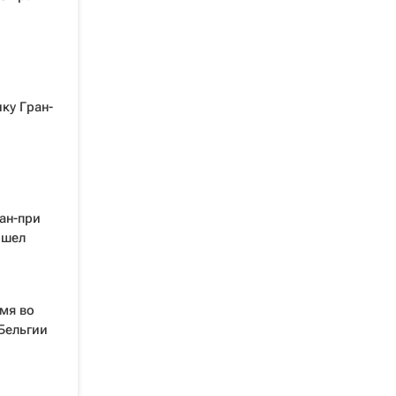
ку Гран-
ан-при
ошел
мя во
Бельгии