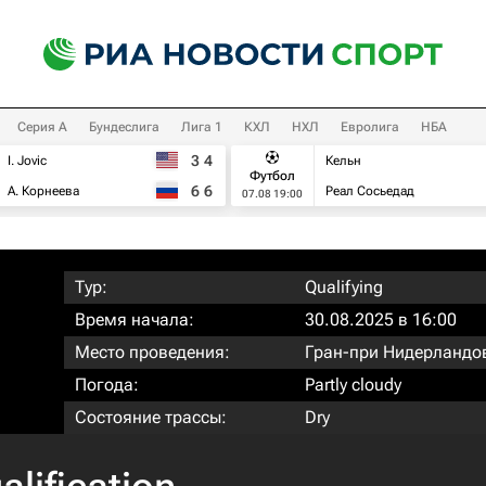
Серия А
Бундеслига
Лига 1
КХЛ
НХЛ
Евролига
НБА
3
4
I. Jovic
Кельн
Футбол
6
6
А. Корнеева
Реал Сосьедад
07.08 19:00
Тур:
Qualifying
Время начала:
30.08.2025 в 16:00
Место проведения:
Гран-при Нидерландо
Погода:
Partly cloudy
Состояние трассы:
Dry