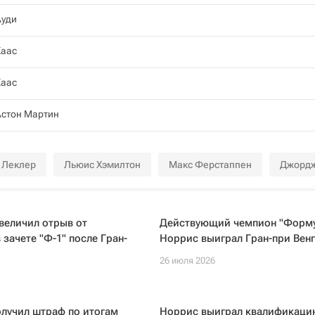
Ауди
Хаас
Хаас
Астон Мартин
 Леклер
Льюис Хэмилтон
Макс Ферстаппен
Джордж
величил отрыв от
Действующий чемпион "Форму
 зачете "Ф-1" после Гран-
Норрис выиграл Гран-при Вен
26 июля 2026
лучил штраф по итогам
Норрис выиграл квалификаци