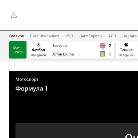
Главное
Лига Чемпионов
РПЛ
Лига Европы
АПЛ
Ла Лига
2
Бавария
Матч-
Футбол
Теннис
центр
1
Астон Вилла
Завершен
Завершен
Мотоспорт
Формула 1