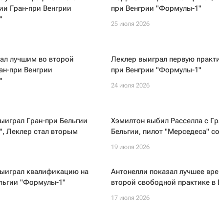
ии Гран-при Венгрии
при Венгрии "Формулы-1"
"
25 июля 2026
ал лучшим во второй
Леклер выиграл первую практи
ан-при Венгрии
при Венгрии "Формулы-1"
"
24 июля 2026
ыиграл Гран-при Бельгии
Хэмилтон выбил Расселла с Гр
, Леклер стал вторым
Бельгии, пилот "Мерседеса" с
19 июля 2026
выиграл квалификацию на
Антонелли показал лучшее вре
льгии "Формулы-1"
второй свободной практике в 
17 июля 2026