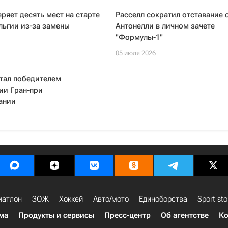
ряет десять мест на старте
Расселл сократил отставание 
льгии из-за замены
Антонелли в личном зачете
"Формулы-1"
05 июля 2026
тал победителем
ии Гран-при
ании
иатлон
ЗОЖ
Хоккей
Авто/мото
Единоборства
Sport sto
ма
Продукты и сервисы
Пресс-центр
Об агентстве
Ко