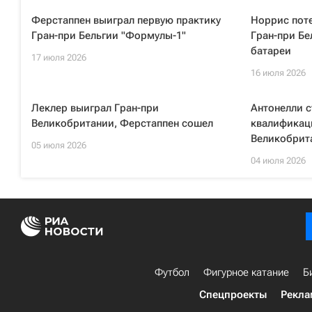
Ферстаппен выиграл первую практику
Норрис поте
Гран-при Бельгии "Формулы-1"
Гран-при Бе
батареи
17 июля 2026
16 июля 2026
Леклер выиграл Гран-при
Антонелли с
Великобритании, Ферстаппен сошел
квалификац
Великобрит
05 июля 2026
04 июля 2026
Футбол
Фигурное катание
Б
Спецпроекты
Рекла