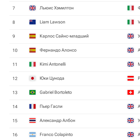
Льюис Хэмилтон
7
Liam Lawson
V
8
Карлос Сайнс-младший
9
Фернандо Алонсо
10
Kimi Antonelli
11
Юки Цунода
Р
12
Gabriel Bortoleto
13
Пьер Гасли
14
Александр Албон
15
Franco Colapinto
16