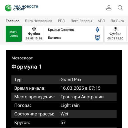
Главное
Лига Чемпионов
РПЛ
Лига Европы
АПЛ
Ла Лига
Крылья Советов
Матч-
Футбол
Футбол
центр
Балтика
08.08 15:30
08.08 18:00
Мотоспорт
Формула 1
Тур:
Grand Prix
Время начала:
16.03.2025 в 07:15
Место проведения:
Гран-при Австралии
Погода:
Light rain
Состояние трассы:
Wet
Кругов:
57