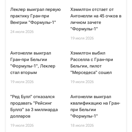
Леклер выиграл первую
Хэмилтон отстает от
практику Гран-при
Антонелли на 45 очков в
Венгрии "Формулы-1"
личном зачете
"Формулы-1"
24 июля 2026
19 июля 2026
Антонелли выиграл
Хэмилтон выбил
Гран-при Бельгии
Расселла с Гран-при
"Формулы-1", Леклер
Бельгии, пилот
стал вторым
"Мерседеса" сошел
19 июля 2026
19 июля 2026
"Ред Булл" отказался
Антонелли выиграл
продавать "Рейсинг
квалификацию на Гран-
Буллз" за 3 миллиарда
при Бельгии
долларов
"Формулы-1"
19 июля 2026
18 июля 2026