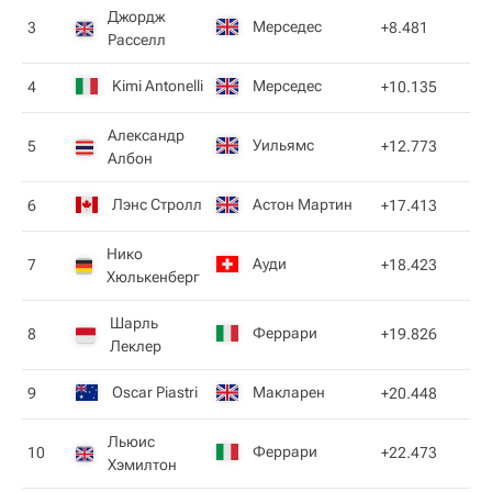
Джордж
Мерседес
3
+8.481
Расселл
Kimi Antonelli
Мерседес
4
+10.135
Александр
Уильямс
5
+12.773
Албон
Лэнс Стролл
Астон Мартин
6
+17.413
Нико
Ауди
7
+18.423
Хюлькенберг
Шарль
Феррари
8
+19.826
Леклер
Oscar Piastri
Макларен
9
+20.448
Льюис
Феррари
10
+22.473
Хэмилтон