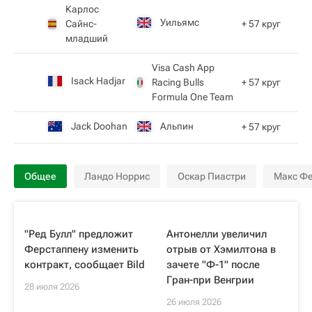
Карлос
Уильямс
Сайнс-
+ 57 круг
младший
Visa Cash App
Isack Hadjar
Racing Bulls
+ 57 круг
Formula One Team
Jack Doohan
Альпин
+ 57 круг
Общее
Ландо Норрис
Оскар Пиастри
Макс Ф
"Ред Булл" предложит
Антонелли увеличил
Ферстаппену изменить
отрыв от Хэмилтона в
контракт, сообщает Bild
зачете "Ф-1" после
Гран-при Венгрии
28 июля 2026
26 июля 2026