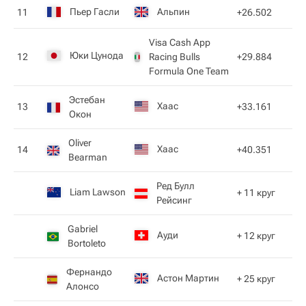
Пьер Гасли
Альпин
11
+26.502
Visa Cash App
Юки Цунода
12
Racing Bulls
+29.884
Formula One Team
Эстебан
Хаас
13
+33.161
Окон
Oliver
Хаас
14
+40.351
Bearman
Ред Булл
Liam Lawson
+ 11 круг
Рейсинг
Gabriel
Ауди
+ 12 круг
Bortoleto
Фернандо
Астон Мартин
+ 25 круг
Алонсо