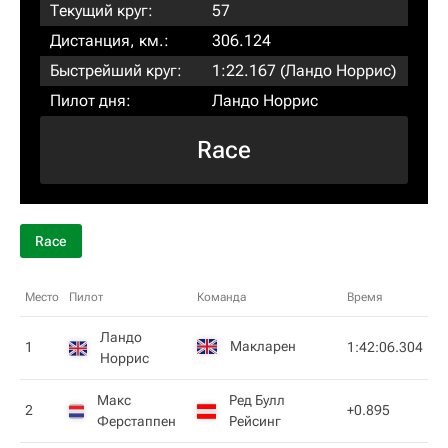
Текущий круг:
57
Дистанция, км.:
306.124
Быстрейший круг:
1:22.167 (
Ландо Норрис
)
Пилот дня:
Ландо Норрис
Race
Race
Место
Пилот
Команда
Время
Ландо
Макларен
1
1:42:06.304
Норрис
Макс
Ред Булл
2
+0.895
Ферстаппен
Рейсинг