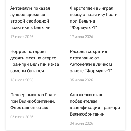
Антонелли показал
Ферстаппен выиграл
лучшее время во
первую практику Гран-
второй свободной
при Бельгии
практике в Бельгии
"Формулы-1"
17 июля 2026
17 июля 2026
Норрис потеряет
Расселл сократил
десять мест на старте
отставание от
Гран-при Бельгии из-за
Антонелли в личном
замены батареи
зачете "Формулы-1"
16 июля 2026
05 июля 2026
Леклер выиграл Гран-
Антонелли стал
при Великобритании,
победителем
Ферстаппен сошел
квалификации Гран-при
Великобритании
05 июля 2026
04 июля 2026