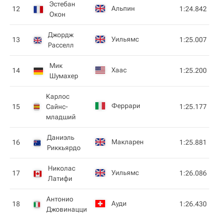
Эстебан
Альпин
12
1:24.842
Окон
Джордж
Уильямс
13
1:25.007
Расселл
Мик
Хаас
14
1:25.200
Шумахер
Карлос
Феррари
15
Сайнс-
1:25.177
младший
Даниэль
Макларен
16
1:25.881
Риккьярдо
Николас
Уильямс
17
1:26.086
Латифи
Антонио
Ауди
18
1:26.430
Джовинацци