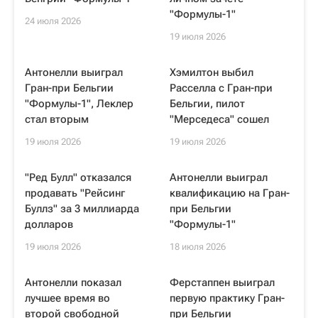
"Формулы-1"
24 июля 2026
19 июля 2026
Антонелли выиграл
Хэмилтон выбил
Гран-при Бельгии
Расселла с Гран-при
"Формулы-1", Леклер
Бельгии, пилот
стал вторым
"Мерседеса" сошел
19 июля 2026
19 июля 2026
"Ред Булл" отказался
Антонелли выиграл
продавать "Рейсинг
квалификацию на Гран-
Буллз" за 3 миллиарда
при Бельгии
долларов
"Формулы-1"
19 июля 2026
18 июля 2026
Антонелли показал
Ферстаппен выиграл
лучшее время во
первую практику Гран-
второй свободной
при Бельгии