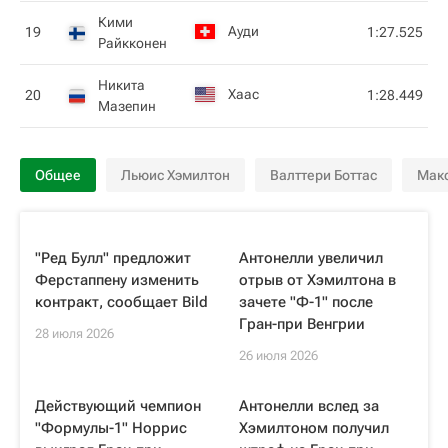
Кими
Ауди
19
1:27.525
Райкконен
Никита
Хаас
20
1:28.449
Мазепин
Общее
Льюис Хэмилтон
Валттери Боттас
Мак
"Ред Булл" предложит
Антонелли увеличил
Ферстаппену изменить
отрыв от Хэмилтона в
контракт, сообщает Bild
зачете "Ф-1" после
Гран-при Венгрии
28 июля 2026
26 июля 2026
Действующий чемпион
Антонелли вслед за
"Формулы-1" Норрис
Хэмилтоном получил