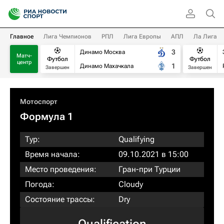
Главное
Лига Чемпионов
РПЛ
Лига Европы
АПЛ
Ла Лига
3
Динамо Москва
Матч-
Футбол
Футбол
центр
1
Динамо Махачкала
Завершен
Завершен
Мотоспорт
Формула 1
Тур:
Qualifying
Время начала:
09.10.2021 в 15:00
Место проведения:
Гран-при Турции
Погода:
Cloudy
Состояние трассы:
Dry