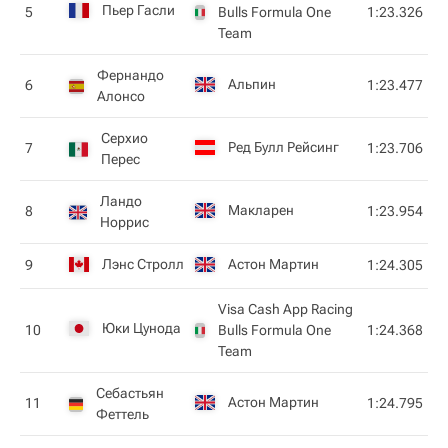
Пьер Гасли
5
Bulls Formula One
1:23.326
Team
Фернандо
Альпин
6
1:23.477
Алонсо
Серхио
Ред Булл Рейсинг
7
1:23.706
Перес
Ландо
Макларен
8
1:23.954
Норрис
Лэнс Стролл
Астон Мартин
9
1:24.305
Visa Cash App Racing
Юки Цунода
10
Bulls Formula One
1:24.368
Team
Себастьян
Астон Мартин
11
1:24.795
Феттель