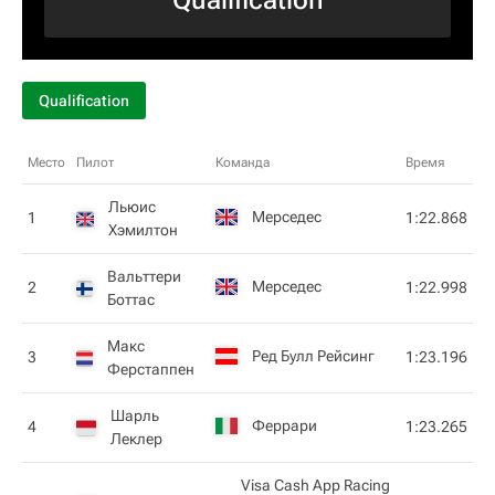
Qualification
Qualification
Место
Пилот
Команда
Время
Льюис
Мерседес
1
1:22.868
Хэмилтон
Вальттери
Мерседес
2
1:22.998
Боттас
Макс
Ред Булл Рейсинг
3
1:23.196
Ферстаппен
Шарль
Феррари
4
1:23.265
Леклер
Visa Cash App Racing