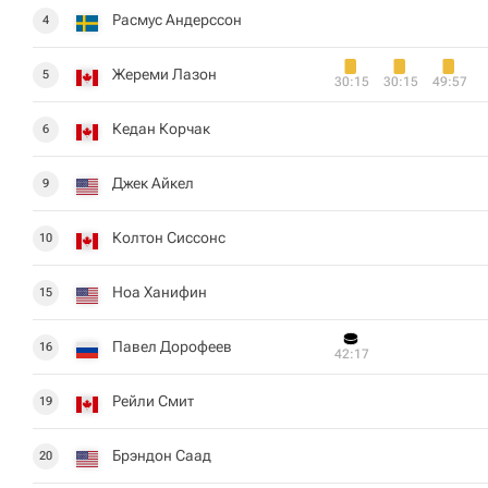
Расмус Андерссон
4
Жереми Лазон
5
30:15
30:15
49:57
Кедан Корчак
6
Джек Айкел
9
Колтон Сиссонс
10
Ноа Ханифин
15
Павел Дорофеев
16
42:17
Рейли Смит
19
Брэндон Саад
20