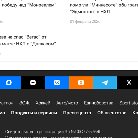
 победу над "Монреалем"
помогли "Миннесоте" обыграт
"Эдмонтон" в НХЛ
26
01 февраля 2026
ва не спас "Вегас" от
 матче НХЛ с "Далласом"
6
иатлон
ЗОЖ
Хоккей
Авто/мото
Единоборства
Sport sto
ма
Продукты и сервисы
Пресс-центр
Об агентстве
Ко
Свидетельство о регистрации Эл № ФС77-57640