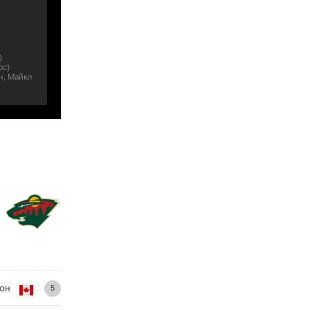
)
юс
)
н
,
Майкл
он
5