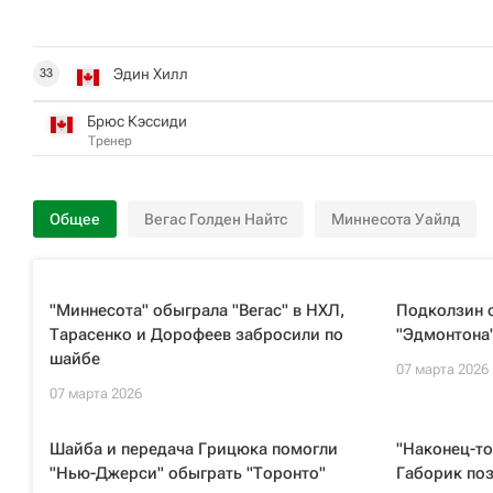
Эдин Хилл
33
Брюс Кэссиди
Тренер
Общее
Вегас Голден Найтс
Миннесота Уайлд
"Миннесота" обыграла "Вегас" в НХЛ,
Подколзин о
Тарасенко и Дорофеев забросили по
"Эдмонтона
шайбе
07 марта 2026
07 марта 2026
Шайба и передача Грицюка помогли
"Наконец-то
"Нью-Джерси" обыграть "Торонто"
Габорик по