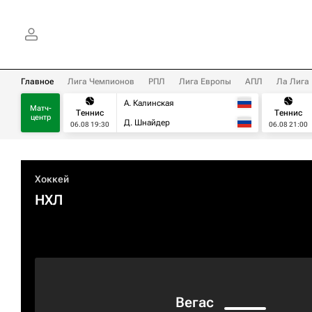
Главное
Лига Чемпионов
РПЛ
Лига Европы
АПЛ
Ла Лига
А. Калинская
Матч-
Теннис
Теннис
центр
Д. Шнайдер
06.08 19:30
06.08 21:00
Хоккей
НХЛ
Вегас