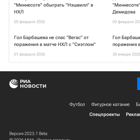
"Миннесоте" обыграть "Нэшвилл" в
"Миннесоте"
НХЛ
Демидова
05 февраля 2026
03 февраля 20
Гол Барбашева не спас "Вегас" от
Гол Барбаше
поражения в матче НХЛ с "Сиэтлом"
поражения в
01 февраля 2026
30 января 202
Футбол
Фигурное катание
Б
Спецпроекты
Рекла
Версия 2023.1 Beta