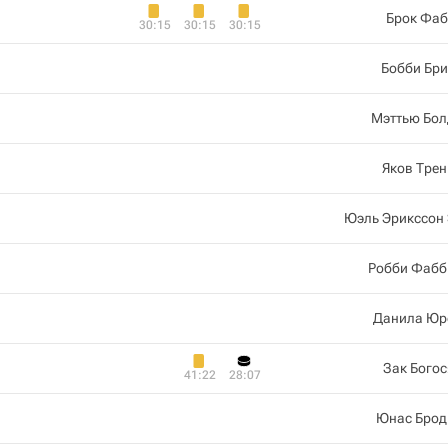
Брок Фаб
30:15
30:15
30:15
Бобби Бр
Мэттью Бол
Яков Тре
Юэль Эрикссон
Робби Фабб
Данила Юр
Зак Бого
41:22
28:07
Юнас Брод