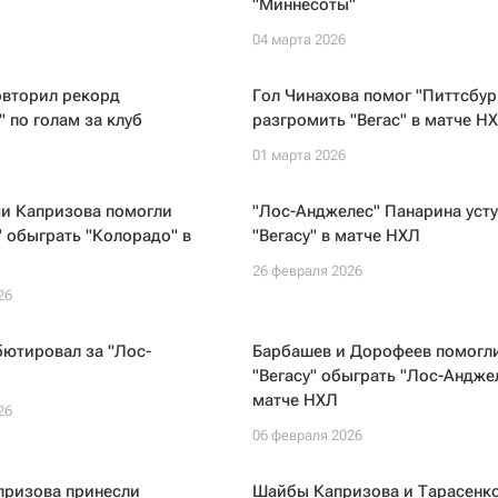
"Миннесоты"
04 марта 2026
овторил рекорд
Гол Чинахова помог "Питтсбур
 по голам за клуб
разгромить "Вегас" в матче Н
01 марта 2026
чи Капризова помогли
"Лос-Анджелес" Панарина уст
 обыграть "Колорадо" в
"Вегасу" в матче НХЛ
26 февраля 2026
26
ютировал за "Лос-
Барбашев и Дорофеев помогл
"Вегасу" обыграть "Лос-Андже
матче НХЛ
26
06 февраля 2026
призова принесли
Шайбы Капризова и Тарасенк