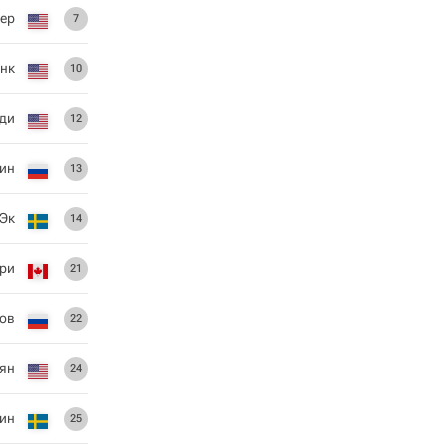
ер
7
инк
10
ди
12
нин
13
 Эк
14
ри
21
ов
22
сян
24
ин
25