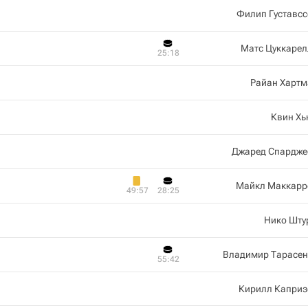
Филип Густавс
Матс Цуккарел
25:18
Райан Хартм
Квин Хь
Джаред Спардже
Майкл Маккарр
49:57
28:25
Нико Шту
Владимир Тарасен
55:42
Кирилл Каприз