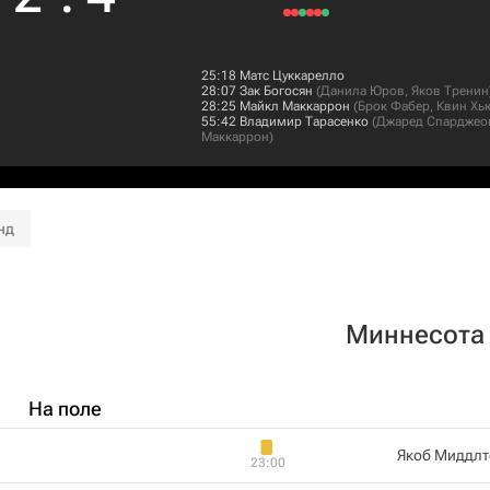
25:18
Матс Цуккарелло
28:07
Зак Богосян
(
Данила Юров
,
Яков Тренин
28:25
Майкл Маккаррон
(
Брок Фабер
,
Квин Хь
55:42
Владимир Тарасенко
(
Джаред Спарджео
Маккаррон
)
нд
Миннесота
На поле
Якоб Миддлт
23:00