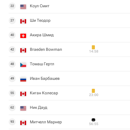
Коул Смит
22
Ши Теодор
27
Акира Шмид
40
Braeden Bowman
42
14:58
Томаш Гертл
48
Иван Барбашев
49
Киган Колесар
55
23:00
Ник Дауд
62
Митчелл Марнер
93
56:55