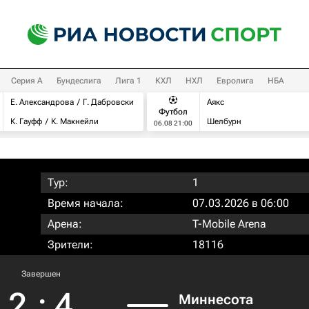
Серия А
Бундеслига
Лига 1
КХЛ
НХЛ
Евролига
НБА
Е. Александрова
Г. Дабровски
Аякс
Футбол
К. Гауфф
К. Макнейли
Шелбурн
06.08 21:00
Тур:
1
Время начала:
07.03.2026 в 06:00
Арена:
T-Mobile Arena
Зрители:
18116
Завершен
2
:
4
Миннесота