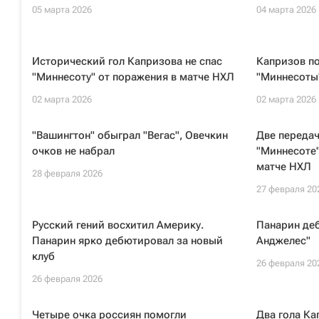
05 марта 2026
04 марта 2026
Исторический гол Капризова не спас
Капризов п
"Миннесоту" от поражения в матче НХЛ
"Миннесоты"
02 марта 2026
02 марта 2026
"Вашингтон" обыграл "Вегас", Овечкин
Две переда
очков не набрал
"Миннесоте"
матче НХЛ
28 февраля 2026
27 февраля 20
Русский гений восхитил Америку.
Панарин деб
Панарин ярко дебютировал за новый
Анджелес"
клуб
26 февраля 20
26 февраля 2026
Четыре очка россиян помогли
Два гола Ка