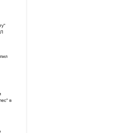
гу"
ХЛ
упил
и
лес" в
о