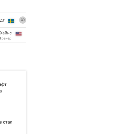
едт
30
 Хайнс
Тренер
афт
а
в стал