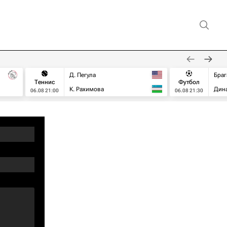
Д. Пегула
Браг
Теннис
Футбол
К. Рахимова
Дин
06.08 21:00
06.08 21:30