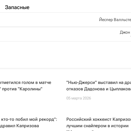
Запасные
Йеспер Валльст
Джон
тметился голом в матче
"Нью-Джерси" выставил на др
" против "Каролины"
отказов Дадонова и Цыплаков
05 марта 2026
 кто-то побил мой рекорд":
Российский хоккеист Капризо
здравил Капризова
лучшим снайпером в истории