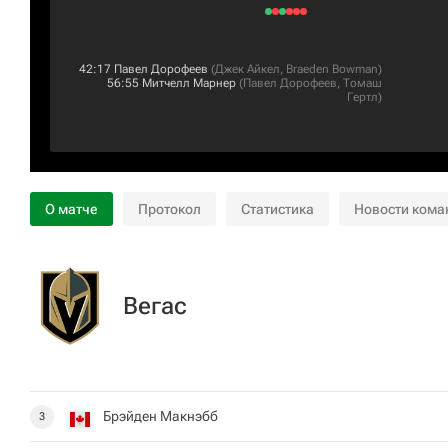
42:17
Павел Дорофеев
(
Джек Айкел
,
Braeden Bowman
)
56:55
Митчелл Марнер
(
Павел Дорофеев
,
Томаш
Гертл
)
О матче
Протокол
Статистика
Новости кома
Вегас
Брэйден Макнэбб
3