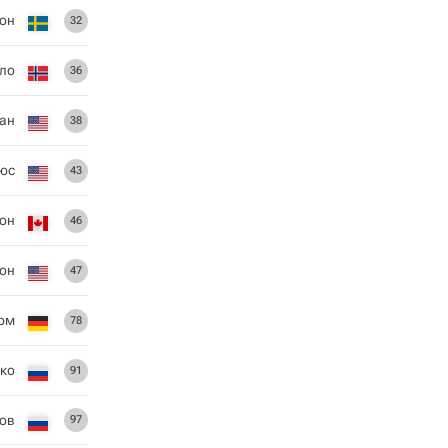
сон
32
ло
36
ан
38
юс
43
он
46
он
47
рм
78
ко
91
ов
97