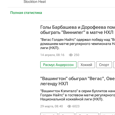
Stockton Heat
Полная статистика
Голы Барбашева и Дорофеева пом
обыграть "Виннипег" в матче НХЛ
"Вегас Голден Найтс" одержал победу над "В
домашнем матче регулярного чемпионата Н
лиги (НХЛ).
14 апреля, 08:16
250
Расмус Андерссон
Хоккей
Спорт
Марк Стоун
Виннипег Джетс
Вегас 
"Вашингтон" обыграл "Вегас", Ове
Национальная хоккейная лига (НХЛ)
легенду НХЛ
"Вашингтон Кэпиталз" в серии буллитов нан
Голден Найтс" в гостевом матче регулярног
Национальной хоккейной лиги (НХЛ).
29 марта, 08:40
6023