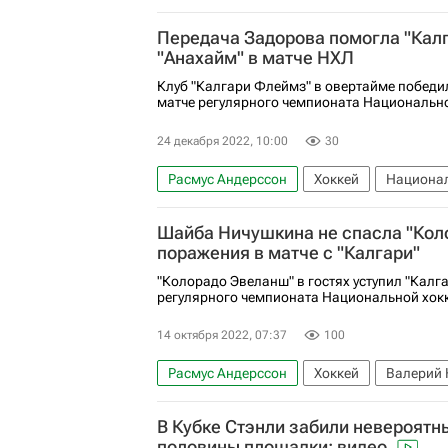
Национальная хоккейная лига (НХЛ)
К
Передача Задорова помогла "Калг
"Анахайм" в матче НХЛ
Клуб "Калгари Флеймз" в овертайме победи
матче регулярного чемпионата Национально
24 декабря 2022, 10:00
30
Расмус Андерссон
Хоккей
Национал
Якоб Сильверберг
Анахайм Дакс
Н
Шайба Ничушкина не спасла "Коло
поражения в матче с "Калгари"
"Колорадо Эвеланш" в гостях уступил "Калг
регулярного чемпионата Национальной хокк
14 октября 2022, 07:37
100
Расмус Андерссон
Хоккей
Валерий 
Тайлер Тоффоли
Калгари Флэймз
В Кубке Стэнли забили невероятны
Национальная хоккейная лига (НХЛ)
половины площадки: видео