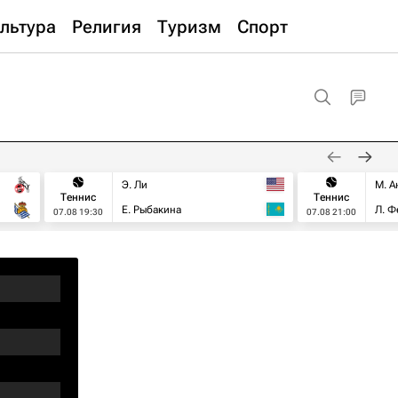
льтура
Религия
Туризм
Спорт
Э. Ли
М. А
Теннис
Теннис
Е. Рыбакина
Л. Ф
07.08 19:30
07.08 21:00