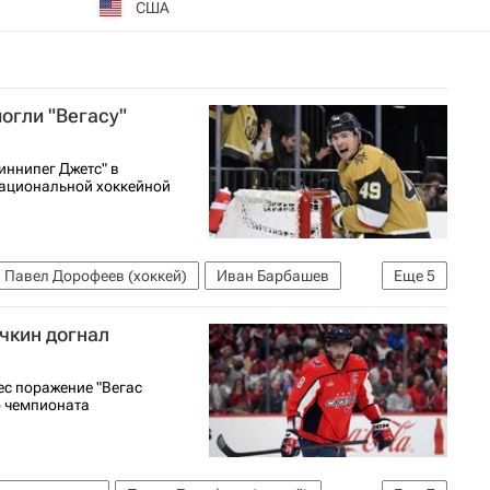
США
огли "Вегасу"
иннипег Джетс" в
ациональной хоккейной
Павел Дорофеев (хоккей)
Иван Барбашев
Еще
5
Голден Найтс
Сент-Луис Блюз
чкин догнал
ес поражение "Вегас
о чемпионата