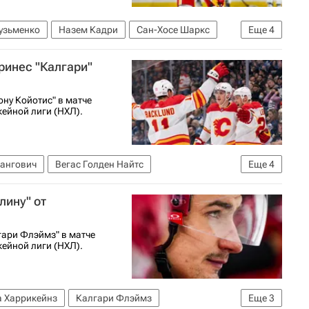
узьменко
Назем Кадри
Сан-Хосе Шаркс
Еще
4
Матч всех звезд НХЛ
ринес "Калгари"
ну Койотис" в матче
ейной лиги (НХЛ).
ангович
Вегас Голден Найтс
Еще
4
Микаэль Баклунд
лину" от
гари Флэймз" в матче
ейной лиги (НХЛ).
 Харрикейнз
Калгари Флэймз
Еще
3