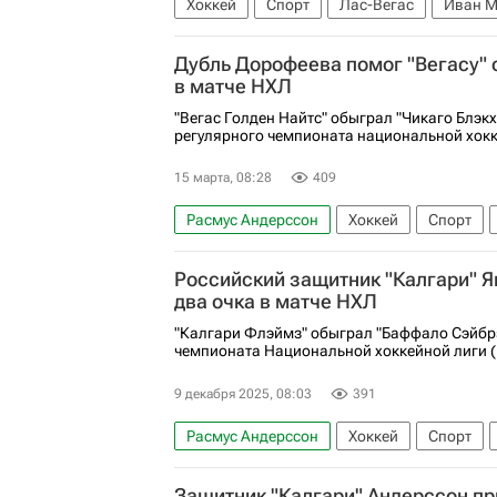
Хоккей
Спорт
Лас-Вегас
Иван 
Александр Овечкин
Дилан Строум
Дубль Дорофеева помог "Вегасу" 
Вегас Голден Найтс
Капитан
Нацио
в матче НХЛ
"Вегас Голден Найтс" обыграл "Чикаго Блэкх
регулярного чемпионата национальной хокк
15 марта, 08:28
409
Расмус Андерссон
Хоккей
Спорт
Иван Демидов
Киган Колесар
Чика
Российский защитник "Калгари" Я
Джонатан Маршессо
Каролина Харрик
два очка в матче НХЛ
"Калгари Флэймз" обыграл "Баффало Сэйбрз
чемпионата Национальной хоккейной лиги (
9 декабря 2025, 08:03
391
Расмус Андерссон
Хоккей
Спорт
Калгари Флэймз
Детройт Ред Уингз
Защитник "Калгари" Андерссон пр