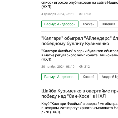
список игроков опубликован на сайте Наци
(НХЛ).
4 декабря 2024, 23:21
1508
Расмус Андерссон
Хоккей
Швеция
Якоб Маркстрём
Миннесота Уайлд
"Калгари" обыграл "Айлендерс" б
победному буллиту Кузьменко
"Калгари Флэймз" в серии буллитов обыгра
в матче регулярного чемпионата Националь
(НХЛ).
20 ноября 2024, 08:10
212
Расмус Андерссон
Хоккей
Андрей К
Нью-Йорк Айлендерс
Чикаго Блэкхокс
Шайба Кузьменко в овертайме пр
победу над "Сан-Хосе" в НХЛ
Клуб "Калгари Флэймз" в овертайме обыгра
выездном матче регулярного чемпионата Н
лиги (НХЛ).