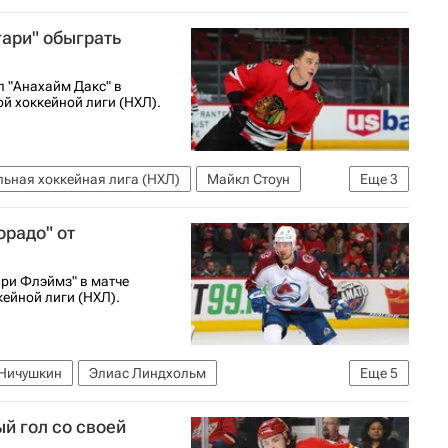
оннор Зари
Дмитрий Орлов
ари" обыграть
л "Анахайм Дакс" в
й хоккейной лиги (НХЛ).
ьная хоккейная лига (НХЛ)
Майкл Стоун
Еще
3
икита Задоров
радо" от
ари Флэймз" в матче
ейной лиги (НХЛ).
Ничушкин
Элиас Линдхольм
Еще
5
Колорадо Эвеланш
Даллас Старз
й гол со своей