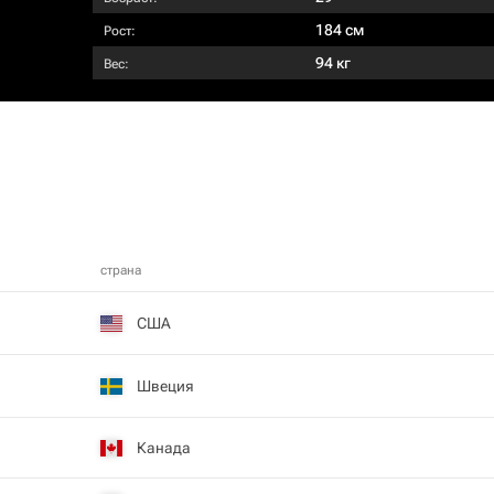
184 см
Рост:
94 кг
Вес:
страна
США
Швеция
Канада