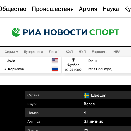
Общество
Происшествия
Армия
Наука
Ку
Серия А
Бундеслига
Лига 1
КХЛ
НХЛ
Евролига
НБА
I. Jovic
Кельн
Футбол
А. Корнеева
Реал Сосьедад
07.08 19:00
Швеция
Страна:
Вегас
Клуб:
4
Номер:
Защитник
Амплуа:
29
Возраст: