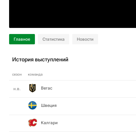
Главное
Статистика
Новости
История выступлений
сезон
команда
Вегас
н.в.
Швеция
Калгари