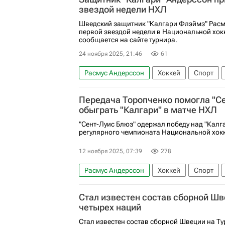
звездой недели НХЛ
Шведский защитник "Калгари Флэймз" Расм
первой звездой недели в Национальной хокк
сообщается на сайте турнира.
24 ноября 2025, 21:46
61
Расмус Андерссон
Хоккей
Спорт
Коламбус Блю Джекетс
Калгари Флэйм
Передача Торопченко помогла "С
обыграть "Калгари" в матче НХЛ
"Сент-Луис Блюз" одержал победу над "Калг
регулярного чемпионата Национальной хокк
12 ноября 2025, 07:39
278
Расмус Андерссон
Хоккей
Спорт
Сан-Хосе Шаркс
Сент-Луис Блюз
Ка
Стал известен состав сборной Шв
Национальная хоккейная лига (НХЛ)
Д
четырех наций
Стал известен состав сборной Швеции на Ту