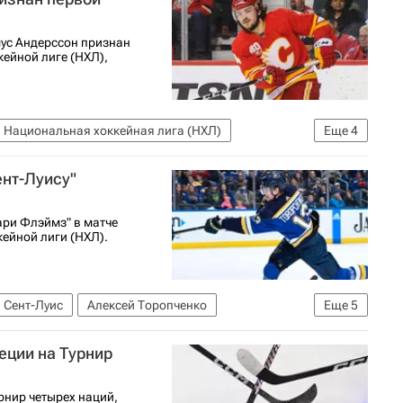
ус Андерссон признан
ейной лиге (НХЛ),
Национальная хоккейная лига (НХЛ)
Еще
4
з
Зак Веренски
Ванкувер Кэнакс
ент-Луису"
ари Флэймз" в матче
ейной лиги (НХЛ).
Сент-Луис
Алексей Торопченко
Еще
5
лгари Флэймз
еции на Турнир
илан Холлоуэй
рнир четырех наций,