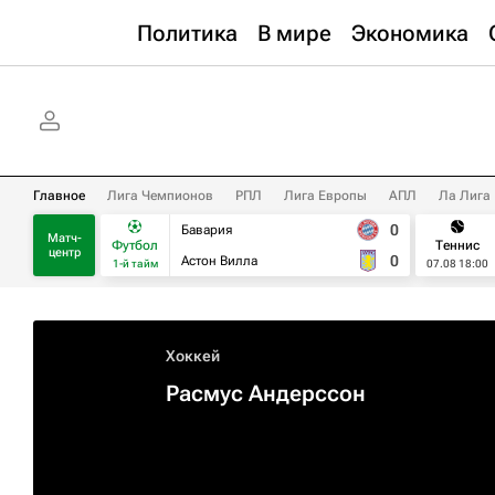
Политика
В мире
Экономика
Главное
Лига Чемпионов
РПЛ
Лига Европы
АПЛ
Ла Лига
0
Бавария
Матч-
Футбол
Теннис
центр
0
Астон Вилла
1-й тайм
07.08 18:00
Хоккей
Расмус Андерссон