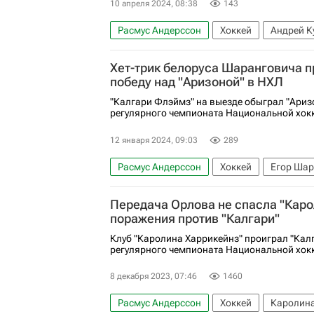
10 апреля 2024, 08:38
143
Расмус Андерссон
Хоккей
Андрей К
Калгари Флэймз
Лос-Анджелес Кингз
Хет-трик белоруса Шаранговича п
Национальная хоккейная лига (НХЛ)
победу над "Аризоной" в НХЛ
"Калгари Флэймз" на выезде обыграл "Аризо
регулярного чемпионата Национальной хокк
12 января 2024, 09:03
289
Расмус Андерссон
Хоккей
Егор Шар
Калгари Флэймз
Аризона Койотис
Передача Орлова не спасла "Каро
Национальная хоккейная лига (НХЛ)
поражения против "Калгари"
Клуб "Каролина Харрикейнз" проиграл "Кал
регулярного чемпионата Национальной хокк
8 декабря 2023, 07:46
1460
Расмус Андерссон
Хоккей
Каролина