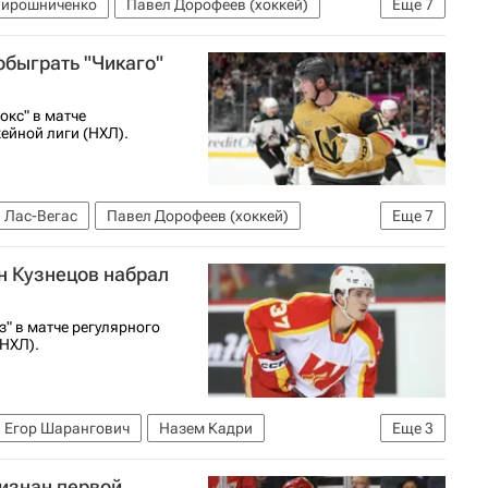
Мирошниченко
Павел Дорофеев (хоккей)
Еще
7
Энтони Бовилье
Вашингтон Кэпиталз
обыграть "Чикаго"
нальная хоккейная лига (НХЛ)
окс" в матче
ейной лиги (НХЛ).
Лас-Вегас
Павел Дорофеев (хоккей)
Еще
7
го Блэкхокс
Вегас Голден Найтс
н Кузнецов набрал
ейнз
Национальная хоккейная лига (НХЛ)
" в матче регулярного
НХЛ).
Егор Шарангович
Назем Кадри
Еще
3
Национальная хоккейная лига (НХЛ)
изнан первой