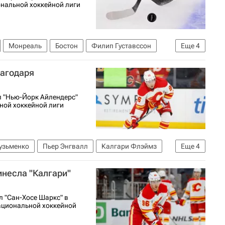
ональной хоккейной лиги
Монреаль
Бостон
Филип Густавссон
Еще
4
Нью-Джерси Девилз
Эдмонтон Ойлерз
лагодаря
л "Нью-Йорк Айлендерс"
ной хоккейной лиги
узьменко
Пьер Энгвалл
Калгари Флэймз
Еще
4
Спорт
Национальная хоккейная лига (НХЛ)
инесла "Калгари"
л "Сан-Хосе Шаркс" в
ациональной хоккейной