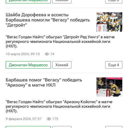
Владимир Тарасенко
Даррен Рэддиш
Шайба Дорофеева и ассисты
Флорида Пантерз
Оттава Сенаторз
Барбашева помогли "Вегасу" победить
"Детройт"
Калгари Флэймз
Национальная хоккейная лига (НХЛ)
"Вегас Голден Найтс" обыграл "Детройт Ред Уингз" в матче
регулярного чемпионата Национальной хоккейной лиги
(НХЛ).
10 марта 2024, 09:10
74
Джонатан Маршессо
Хоккей
Еще
4
Национальная хоккейная лига (НХЛ)
Барбашев помог "Вегасу" победить
Брэйден Макнэбб
Вегас Голден Найтс
"Аризону" в матче НХЛ
Детройт Ред Уингз
"Вегас Голден Найтс" обыграл "Аризону Койотис" в матче
регулярного чемпионата Национальной хоккейной лиги
(НХЛ).
9 февраля 2024, 07:57
175