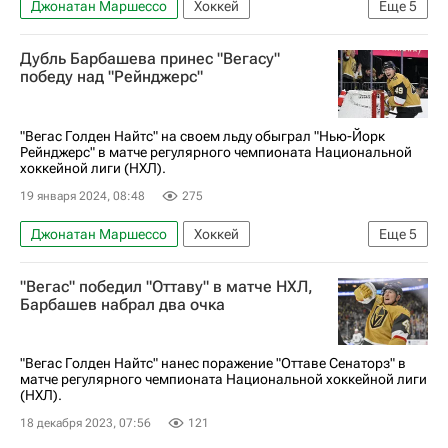
Джонатан Маршессо
Хоккей
Еще
5
Вегас Голден Найтс
Аризона Койотис
Дубль Барбашева принес "Вегасу"
Николас Хаг
Иван Барбашев
победу над "Рейнджерс"
Национальная хоккейная лига (НХЛ)
"Вегас Голден Найтс" на своем льду обыграл "Нью-Йорк
Рейнджерс" в матче регулярного чемпионата Национальной
хоккейной лиги (НХЛ).
19 января 2024, 08:48
275
Джонатан Маршессо
Хоккей
Еще
5
Иван Барбашев
Киган Колесар
"Вегас" победил "Оттаву" в матче НХЛ,
Нью-Йорк Рейнджерс
Вегас Голден Найтс
Барбашев набрал два очка
Национальная хоккейная лига (НХЛ)
"Вегас Голден Найтс" нанес поражение "Оттаве Сенаторз" в
матче регулярного чемпионата Национальной хоккейной лиги
(НХЛ).
18 декабря 2023, 07:56
121