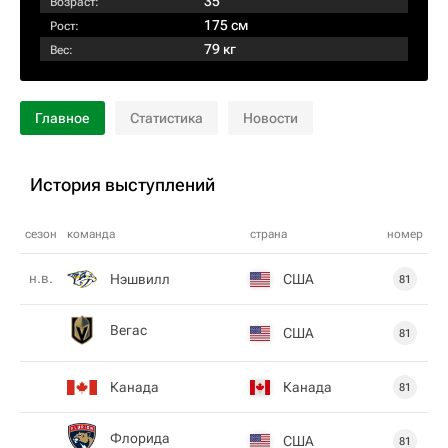
35
Возраст:
175 см
Рост:
79 кг
Вес:
Главное
Статистика
Новости
История выступлений
сезон
команда
страна
номер
н.в.
Нэшвилл
США
81
Вегас
США
81
Канада
Канада
81
Флорида
США
81