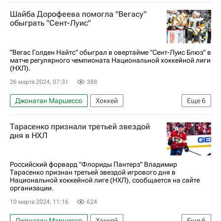
Олимпийские игры
Лас-Вегас
Шайба Дорофеева помогла "Вегасу"
Энтони Манта
Джек Айкел
обыграть "Сент-Луис"
Вегас Голден Найтс
Ванкувер Кэнакс
Вопрос участия игроков из Национальной хоккейной лиги (НХЛ) в зимних Олимпийских играх 2018 года в Пхенчхане. Мнения, комментарии
"Вегас Голден Найтс" обыграл в овертайме "Сент-Луис Блюз" в
матче регулярного чемпионата Национальной хоккейной лиги
(НХЛ).
26 марта 2024, 07:31
388
Джонатан Маршессо
Хоккей
Еще
6
Национальная хоккейная лига (НХЛ)
Тарасенко признали третьей звездой
Брэндон Саад
Лос-Анджелес Кингз
дня в НХЛ
Вегас Голден Найтс
Сент-Луис Блюз
Павел Дорофеев (хоккей)
Российский форвард "Флориды Пантерз" Владимир
Тарасенко признан третьей звездой игрового дня в
Национальной хоккейной лиге (НХЛ), сообщается на сайте
организации.
10 марта 2024, 11:16
624
Джонатан Маршессо
Хоккей
Еще
6