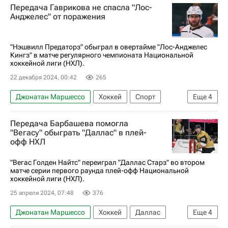
Передача Гаврикова не спасла "Лос-
Сан-Хосе Шаркс
Анджелес" от поражения
Национальная хоккейная лига (НХЛ)
Нэшвилл Предаторз
"Нэшвилл Предаторз" обыграл в овертайме "Лос-Анджелес
Кингз" в матче регулярного чемпионата Национальной
хоккейной лиги (НХЛ).
22 декабря 2024, 00:42
265
Джонатан Маршессо
Хоккей
Спорт
Еще
4
Владислав Гавриков
Нэшвилл Предаторз
Передача Барбашева помогла
Национальная хоккейная лига (НХЛ)
"Вегасу" обыграть "Даллас" в плей-
офф НХЛ
Лос-Анджелес Кингз
"Вегас Голден Найтс" переиграл "Даллас Старз" во втором
матче серии первого раунда плей-офф Национальной
хоккейной лиги (НХЛ).
25 апреля 2024, 07:48
376
Джонатан Маршессо
Хоккей
Даллас
Еще
4