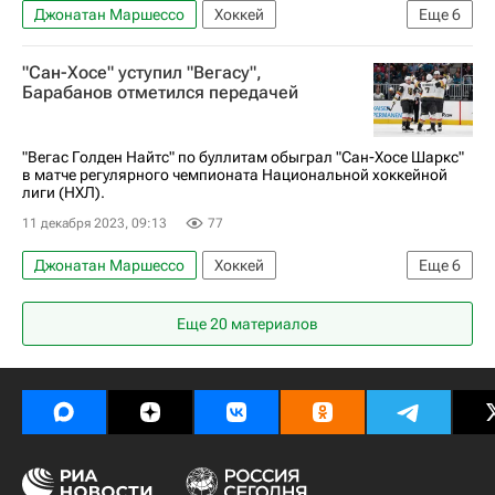
Джонатан Маршессо
Хоккей
Еще
6
Иван Барбашев
Оттава Сенаторз
"Сан-Хосе" уступил "Вегасу",
Вегас Голден Найтс
Джек Айкел
Барабанов отметился передачей
Аризона Койотис
Национальная хоккейная лига (НХЛ)
"Вегас Голден Найтс" по буллитам обыграл "Сан-Хосе Шаркс"
в матче регулярного чемпионата Национальной хоккейной
лиги (НХЛ).
11 декабря 2023, 09:13
77
Джонатан Маршессо
Хоккей
Еще
6
Вегас Голден Найтс
Александр Барабанов
Еще 20 материалов
Брэйден Макнэбб
Калгари Флэймз
Сан-Хосе Шаркс
Национальная хоккейная лига (НХЛ)