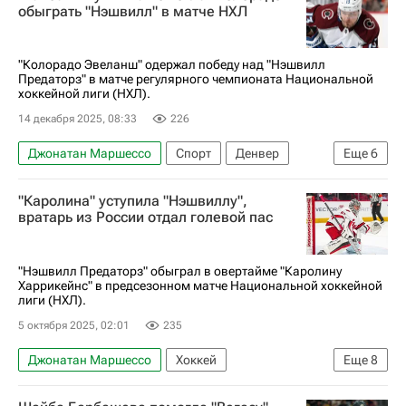
Юта Маммот
Нэшвилл Предаторз
обыграть "Нэшвилл" в матче НХЛ
Национальная хоккейная лига (НХЛ)
"Колорадо Эвеланш" одержал победу над "Нэшвилл
Предаторз" в матче регулярного чемпионата Национальной
хоккейной лиги (НХЛ).
14 декабря 2025, 08:33
226
Джонатан Маршессо
Спорт
Денвер
Еще
6
Федор Свечков
Валерий Ничушкин
"Каролина" уступила "Нэшвиллу",
Колорадо Эвеланш
Нэшвилл Предаторз
вратарь из России отдал голевой пас
Национальная хоккейная лига (НХЛ)
Виктор Олофссон
"Нэшвилл Предаторз" обыграл в овертайме "Каролину
Харрикейнс" в предсезонном матче Национальной хоккейной
лиги (НХЛ).
5 октября 2025, 02:01
235
Джонатан Маршессо
Хоккей
Еще
8
Петр Кочетков
Федор Свечков