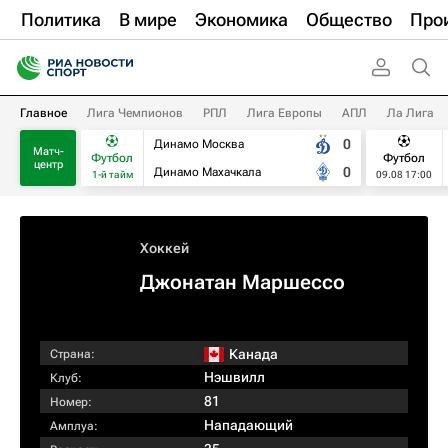
Политика
В мире
Экономика
Общество
Про
Главное
Лига Чемпионов
РПЛ
Лига Европы
АПЛ
Ла Лига
0
Динамо Москва
Матч-
Футбол
Футбол
центр
0
Динамо Махачкала
1-й тайм
09.08 17:00
Хоккей
Джонатан Маршессо
Канада
Страна:
Нэшвилл
Клуб:
81
Номер:
Нападающий
Амплуа: