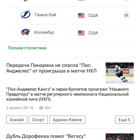
Тампа-Бэй
США
81
Коламбус
США
Полная статистика
Передача Панарина не спасла "Лос-
Анджелес" от проигрыша в матче НХЛ
"Лос-Анджелес Кингз" в серии буллитов проиграл "Нэшвилл
Предаторз" в матче регулярного чемпионата Национальной
хоккейной лиги (НХЛ).
3 апреля, 09:16
267
Хоккей
Спорт
Адриан Кемпе
Еще
5
Скотт Лоутон
Йоэл Армия
Дубль Дорофеева помог "Вегасу"
Лос-Анджелес Кингз