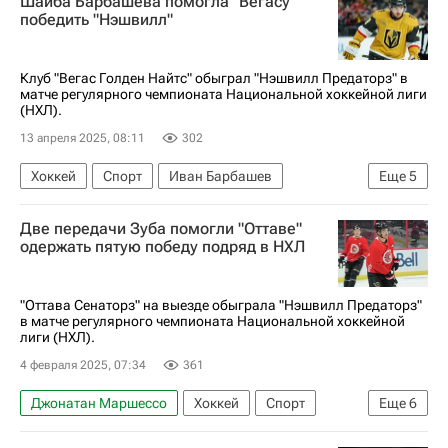
Шайба Барбашева помогла "Вегасу"
Тайсон Джост
Джордан Мартинук
победить "Нэшвилл"
Нэшвилл Предаторз
Лос-Анджелес Кингз
Национальная хоккейная лига (НХЛ)
Спорт
Клуб "Вегас Голден Найтс" обыграл "Нэшвилл Предаторз" в
матче регулярного чемпионата Национальной хоккейной лиги
(НХЛ).
13 апреля 2025, 08:11
302
Хоккей
Спорт
Иван Барбашев
Еще
5
Бретт Хауден
Ноа Ханифин
Две передачи Зуба помогли "Оттаве"
Вегас Голден Найтс
Нэшвилл Предаторз
одержать пятую победу подряд в НХЛ
Национальная хоккейная лига (НХЛ)
"Оттава Сенаторз" на выезде обыграла "Нэшвилл Предаторз"
в матче регулярного чемпионата Национальной хоккейной
лиги (НХЛ).
4 февраля 2025, 07:34
361
Джонатан Маршессо
Хоккей
Спорт
Еще
6
Филип Форсберг
Адам Годетт