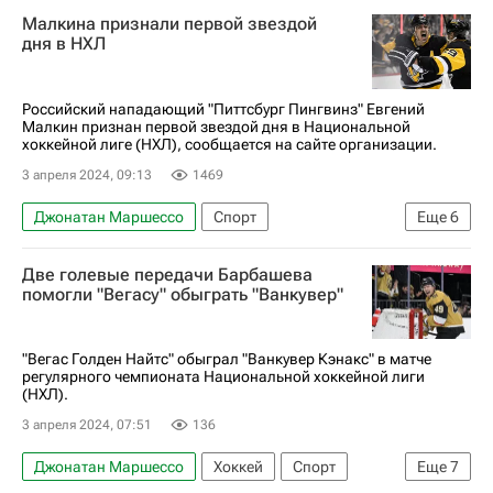
Иван Барбашев
Ноа Хэнифин
Малкина признали первой звездой
Вегас Голден Найтс
Даллас Старз
дня в НХЛ
Российский нападающий "Питтсбург Пингвинз" Евгений
Малкин признан первой звездой дня в Национальной
хоккейной лиге (НХЛ), сообщается на сайте организации.
3 апреля 2024, 09:13
1469
Джонатан Маршессо
Спорт
Еще
6
Олимпийские игры
Евгений Малкин
Две голевые передачи Барбашева
Питтсбург Пингвинз
Нью-Джерси Девилз
помогли "Вегасу" обыграть "Ванкувер"
Вегас Голден Найтс
Вопрос участия игроков из Национальной хоккейной лиги (НХЛ) в зимних Олимпийских играх 2018 года в Пхенчхане. Мнения, комментарии
"Вегас Голден Найтс" обыграл "Ванкувер Кэнакс" в матче
регулярного чемпионата Национальной хоккейной лиги
(НХЛ).
3 апреля 2024, 07:51
136
Джонатан Маршессо
Хоккей
Спорт
Еще
7