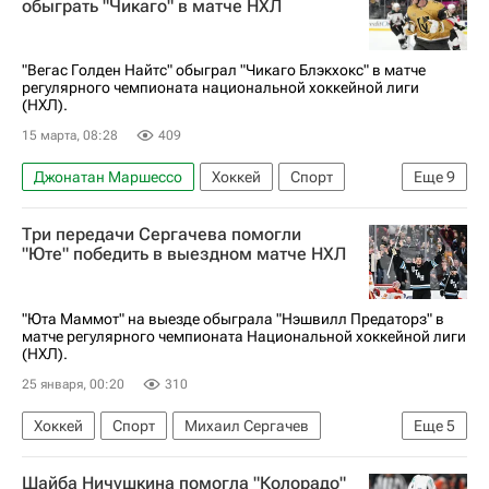
обыграть "Чикаго" в матче НХЛ
Национальная хоккейная лига (НХЛ)
Нэшвилл Предаторз
"Вегас Голден Найтс" обыграл "Чикаго Блэкхокс" в матче
регулярного чемпионата национальной хоккейной лиги
(НХЛ).
15 марта, 08:28
409
Джонатан Маршессо
Хоккей
Спорт
Еще
9
Лас-Вегас
Павел Дорофеев (хоккей)
Три передачи Сергачева помогли
Иван Демидов
Расмус Андерссон
"Юте" победить в выездном матче НХЛ
Киган Колесар
Чикаго Блэкхокс
Вегас Голден Найтс
Каролина Харрикейнз
"Юта Маммот" на выезде обыграла "Нэшвилл Предаторз" в
матче регулярного чемпионата Национальной хоккейной лиги
Национальная хоккейная лига (НХЛ)
(НХЛ).
25 января, 00:20
310
Хоккей
Спорт
Михаил Сергачев
Еще
5
Клейтон Келлер
Кайлер Ямамото
Шайба Ничушкина помогла "Колорадо"