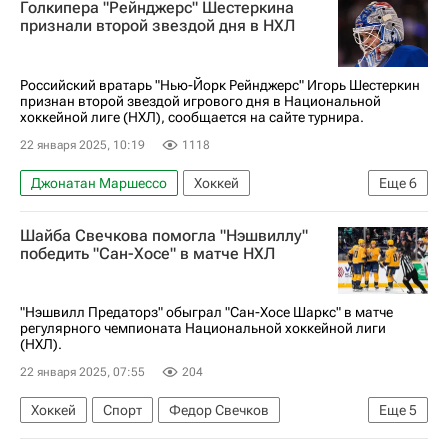
Голкипера "Рейнджерс" Шестеркина
Оттава Сенаторз
Нэшвилл Предаторз
признали второй звездой дня в НХЛ
Национальная хоккейная лига (НХЛ)
Артем Зуб
Российский вратарь "Нью-Йорк Рейнджерс" Игорь Шестеркин
признан второй звездой игрового дня в Национальной
хоккейной лиге (НХЛ), сообщается на сайте турнира.
22 января 2025, 10:19
1118
Джонатан Маршессо
Хоккей
Еще
6
Игорь Шестеркин
Спорт
Шайба Свечкова помогла "Нэшвиллу"
Йеспери Котканиеми
Нью-Йорк Рейнджерс
победить "Сан-Хосе" в матче НХЛ
Оттава Сенаторз
Национальная хоккейная лига (НХЛ)
"Нэшвилл Предаторз" обыграл "Сан-Хосе Шаркс" в матче
регулярного чемпионата Национальной хоккейной лиги
(НХЛ).
22 января 2025, 07:55
204
Хоккей
Спорт
Федор Свечков
Еще
5
Люк Кунин
Микаэль Гранлунд