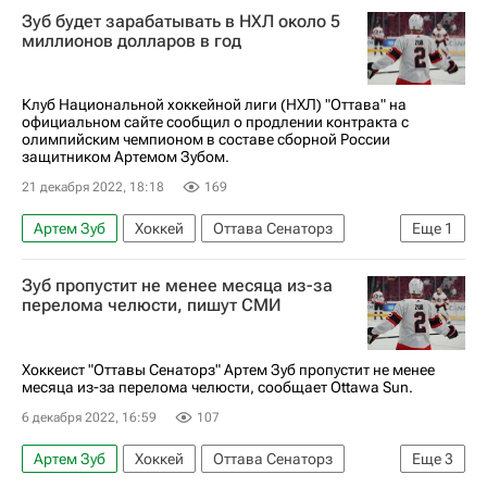
Зуб будет зарабатывать в НХЛ около 5
миллионов долларов в год
Клуб Национальной хоккейной лиги (НХЛ) "Оттава" на
официальном сайте сообщил о продлении контракта с
олимпийским чемпионом в составе сборной России
защитником Артемом Зубом.
21 декабря 2022, 18:18
169
Артем Зуб
Хоккей
Оттава Сенаторз
Еще
1
Национальная хоккейная лига (НХЛ)
Зуб пропустит не менее месяца из-за
перелома челюсти, пишут СМИ
Хоккеист "Оттавы Сенаторз" Артем Зуб пропустит не менее
месяца из-за перелома челюсти, сообщает Ottawa Sun.
6 декабря 2022, 16:59
107
Артем Зуб
Хоккей
Оттава Сенаторз
Еще
3