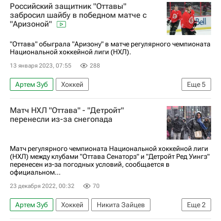
Российский защитник "Оттавы"
Национальная хоккейная лига (НХЛ)
забросил шайбу в победном матче с
"Аризоной"
"Оттава" обыграла "Аризону" в матче регулярного чемпионата
Национальной хоккейной лиги (НХЛ).
13 января 2023, 07:55
288
Артем Зуб
Хоккей
Еще
5
Национальная хоккейная лига (НХЛ)
Матч НХЛ "Оттава" - "Детройт"
Дерик Брассар
Алекс Дебринкат
перенесли из-за снегопада
Оттава Сенаторз
Аризона Койотис
Матч регулярного чемпионата Национальной хоккейной лиги
(НХЛ) между клубами "Оттава Сенаторз" и "Детройт Ред Уингз"
перенесен из-за погодных условий, сообщается в
официальном...
23 декабря 2022, 00:32
70
Артем Зуб
Хоккей
Никита Зайцев
Еще
2
Оттава Сенаторз
Детройт Ред Уингз