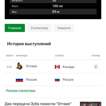
30
Возраст:
188 см
Рост:
89 кг
Вес:
Главное
Статистика
Новости
История выступлений
сезон
команда
страна
номер
Оттава
н.в.
Канада
2
Россия
Россия
Полная статистика
Две передачи Зуба помогли "Оттаве"