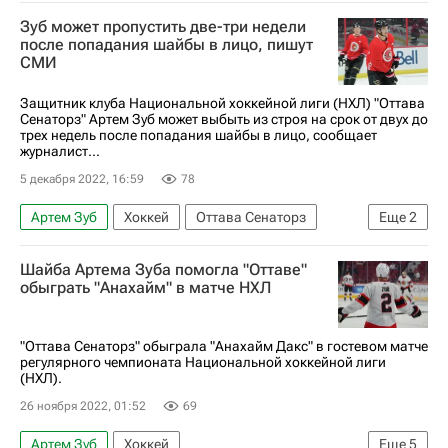
Нью-Йорк Рейнджерс
Сан-Хосе Шаркс
Зуб может пропустить две-три недели
Национальная хоккейная лига (НХЛ)
после попадания шайбы в лицо, пишут
СМИ
Защитник клуба Национальной хоккейной лиги (НХЛ) "Оттава
Сенаторз" Артем Зуб может выбыть из строя на срок от двух до
трех недель после попадания шайбы в лицо, сообщает
журналист...
5 декабря 2022, 16:59
78
Артем Зуб
Хоккей
Оттава Сенаторз
Еще
2
Нью-Йорк Рейнджерс
Шайба Артема Зуба помогла "Оттаве"
Национальная хоккейная лига (НХЛ)
обыграть "Анахайм" в матче НХЛ
"Оттава Сенаторз" обыграла "Анахайм Дакс" в гостевом матче
регулярного чемпионата Национальной хоккейной лиги
(НХЛ).
26 ноября 2022, 01:52
69
Артем Зуб
Хоккей
Еще
5