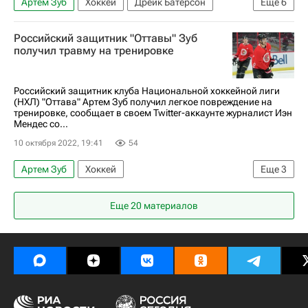
Артем Зуб
Хоккей
Дрейк Батерсон
Еще
6
Клод Жиру
Шейн Пинто
Бостон Брюинз
Российский защитник "Оттавы" Зуб
Оттава Сенаторз
Нью-Йорк Айлендерс
получил травму на тренировке
Национальная хоккейная лига (НХЛ)
Российский защитник клуба Национальной хоккейной лиги
(НХЛ) "Оттава" Артем Зуб получил легкое повреждение на
тренировке, сообщает в своем Twitter-аккаунте журналист Иэн
Мендес со...
10 октября 2022, 19:41
54
Артем Зуб
Хоккей
Еще
3
Национальная хоккейная лига (НХЛ)
Оттава
Еще 20 материалов
Оттава Сенаторз