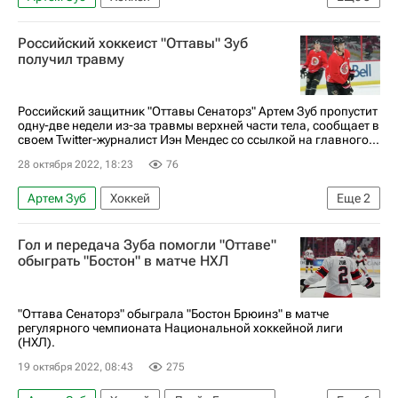
Национальная хоккейная лига (НХЛ)
Российский хоккеист "Оттавы" Зуб
Дерик Брассар
Макс Джонс
получил травму
Оттава Сенаторз
Анахайм Дакс
Российский защитник "Оттавы Сенаторз" Артем Зуб пропустит
одну-две недели из-за травмы верхней части тела, сообщает в
своем Twitter-журналист Иэн Мендес со ссылкой на главного...
28 октября 2022, 18:23
76
Артем Зуб
Хоккей
Еще
2
Национальная хоккейная лига (НХЛ)
Гол и передача Зуба помогли "Оттаве"
Оттава Сенаторз
обыграть "Бостон" в матче НХЛ
"Оттава Сенаторз" обыграла "Бостон Брюинз" в матче
регулярного чемпионата Национальной хоккейной лиги
(НХЛ).
19 октября 2022, 08:43
275