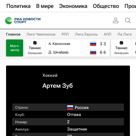
Политика
В мире
Экономика
Общество
Про
Главное
Лига Чемпионов
РПЛ
Лига Европы
АПЛ
Ла Лига
3
3
А. Калинская
Матч-
Теннис
Теннис
центр
6
6
Д. Шнайдер
Завершен
Завершен
Хоккей
Артем Зуб
Россия
Страна:
Оттава
Клуб:
2
Номер:
Защитник
Амплуа: