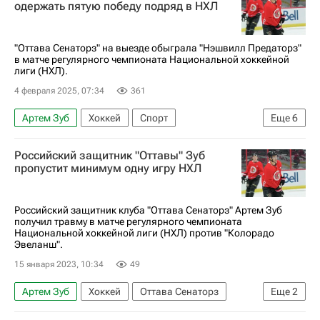
одержать пятую победу подряд в НХЛ
"Оттава Сенаторз" на выезде обыграла "Нэшвилл Предаторз"
в матче регулярного чемпионата Национальной хоккейной
лиги (НХЛ).
4 февраля 2025, 07:34
361
Артем Зуб
Хоккей
Спорт
Еще
6
Филип Форсберг
Адам Годетт
Российский защитник "Оттавы" Зуб
Джонатан Маршессо
Оттава Сенаторз
пропустит минимум одну игру НХЛ
Нэшвилл Предаторз
Национальная хоккейная лига (НХЛ)
Российский защитник клуба "Оттава Сенаторз" Артем Зуб
получил травму в матче регулярного чемпионата
Национальной хоккейной лиги (НХЛ) против "Колорадо
Эвеланш".
15 января 2023, 10:34
49
Артем Зуб
Хоккей
Оттава Сенаторз
Еще
2
Колорадо Эвеланш