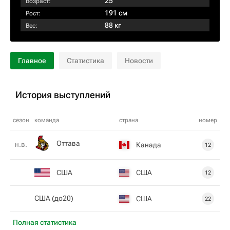
25
Возраст:
191 см
Рост:
88 кг
Вес:
Главное
Статистика
Новости
История выступлений
сезон
команда
страна
номер
Оттава
н.в.
Канада
12
США
США
12
США (до20)
США
22
Полная статистика