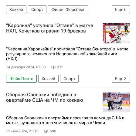
Хоккей
Спорт
Филип Форсберг
Еще
6
Адам Годетт
Джонатан Маршессо
"Каролина" уступила "Оттаве" в матче
Оттава Сенаторз
Нэшвилл Предаторз
НХЛ, Кочетков отразил 19 бросков
Национальная хоккейная лига (НХЛ)
Артем Зуб
"Каролина Харрикейнз" проиграла "Оттаве Сенаторз" в матче
регулярного чемпионата Национальной хоккейной лиги
(НХЛ).
14 декабря 2024, 07:33
379
Шейн Пинто
Хоккей
Спорт
Еще
3
Каролина Харрикейнз
Оттава Сенаторз
Сборная Словакии победила в
Национальная хоккейная лига (НХЛ)
овертайме США на ЧМ по хоккею
Сборная Словакии в овертайме переиграла команду США в
матче группового этапа чемпионата мира в Чехии.
13 мая 2024, 21:16
680