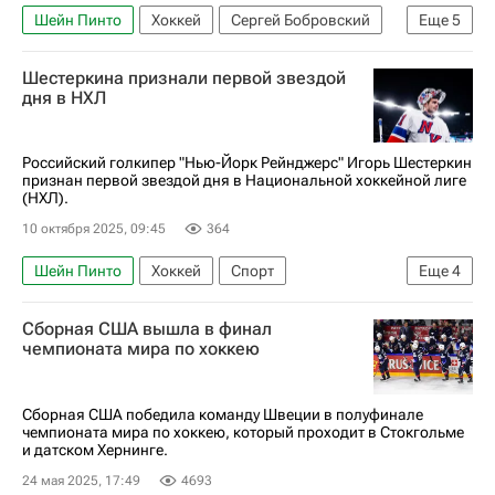
Шейн Пинто
Хоккей
Сергей Бобровский
Еще
5
Павел Дорофеев (хоккей)
Шестеркина признали первой звездой
Вегас Голден Найтс
Флорида Пантерз
дня в НХЛ
Лос-Анджелес Кингз
Национальная хоккейная лига (НХЛ)
Российский голкипер "Нью-Йорк Рейнджерс" Игорь Шестеркин
признан первой звездой дня в Национальной хоккейной лиге
(НХЛ).
10 октября 2025, 09:45
364
Шейн Пинто
Хоккей
Спорт
Еще
4
Игорь Шестеркин
Нью-Йорк Рейнджерс
Сборная США вышла в финал
Баффало Сейбрз
чемпионата мира по хоккею
Национальная хоккейная лига (НХЛ)
Сборная США победила команду Швеции в полуфинале
чемпионата мира по хоккею, который проходит в Стокгольме
и датском Хернинге.
24 мая 2025, 17:49
4693