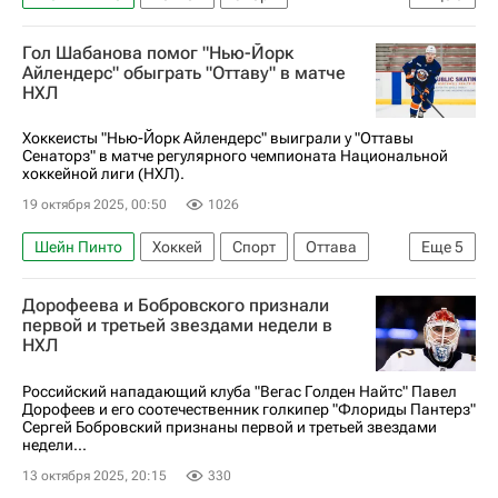
Нью-Йорк (город)
Конор Шири
Гол Шабанова помог "Нью-Йорк
Игорь Шестеркин
Нью-Йорк Рейнджерс
Айлендерс" обыграть "Оттаву" в матче
НХЛ
Оттава Сенаторз
Национальная хоккейная лига (НХЛ)
Хоккеисты "Нью-Йорк Айлендерс" выиграли у "Оттавы
Сенаторз" в матче регулярного чемпионата Национальной
хоккейной лиги (НХЛ).
19 октября 2025, 00:50
1026
Шейн Пинто
Хоккей
Спорт
Оттава
Еще
5
Максим Шабанов
Бо Хорват
Дорофеева и Бобровского признали
Оттава Сенаторз
Нью-Йорк Айлендерс
первой и третьей звездами недели в
НХЛ
Национальная хоккейная лига (НХЛ)
Российский нападающий клуба "Вегас Голден Найтс" Павел
Дорофеев и его соотечественник голкипер "Флориды Пантерз"
Сергей Бобровский признаны первой и третьей звездами
недели...
13 октября 2025, 20:15
330