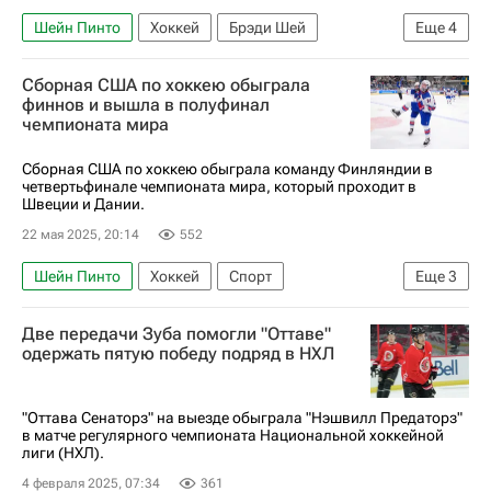
Шейн Пинто
Хоккей
Брэди Шей
Еще
4
Вильям Нюландер
Сборная США по хоккею обыграла
Международная федерация хоккея (IIHF)
финнов и вышла в полуфинал
чемпионата мира
Международный олимпийский комитет (МОК)
Чемпионат мира по хоккею
Сборная США по хоккею обыграла команду Финляндии в
четвертьфинале чемпионата мира, который проходит в
Швеции и Дании.
22 мая 2025, 20:14
552
Шейн Пинто
Хоккей
Спорт
Еще
3
Клейтон Келлер
Две передачи Зуба помогли "Оттаве"
Международная федерация хоккея (IIHF)
одержать пятую победу подряд в НХЛ
Чемпионат мира по хоккею
"Оттава Сенаторз" на выезде обыграла "Нэшвилл Предаторз"
в матче регулярного чемпионата Национальной хоккейной
лиги (НХЛ).
4 февраля 2025, 07:34
361