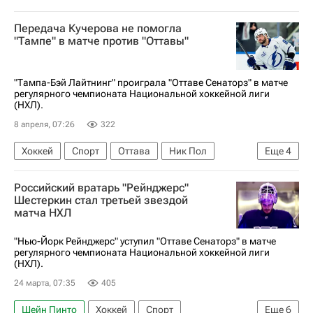
Передача Кучерова не помогла
"Тампе" в матче против "Оттавы"
"Тампа-Бэй Лайтнинг" проиграла "Оттаве Сенаторз" в матче
регулярного чемпионата Национальной хоккейной лиги
(НХЛ).
8 апреля, 07:26
322
Хоккей
Спорт
Оттава
Ник Пол
Еще
4
Фабиан Зеттерлунд
Тампа-Бэй Лайтнинг
Российский вратарь "Рейнджерс"
Оттава Сенаторз
Шестеркин стал третьей звездой
матча НХЛ
Национальная хоккейная лига (НХЛ)
"Нью-Йорк Рейнджерс" уступил "Оттаве Сенаторз" в матче
регулярного чемпионата Национальной хоккейной лиги
(НХЛ).
24 марта, 07:35
405
Шейн Пинто
Хоккей
Спорт
Еще
6