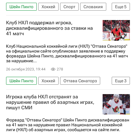
Шейн Пинто
Хоккей
Спорт
Словакия
Еще
5
США
Чехия
Мэттью Болди
Клуб НХЛ поддержал игрока,
Либор Гудачек
дисквалифицированного за ставки на
41 матч
Международная федерация хоккея (IIHF)
Клуб Национальной хоккейной лиги (НХЛ) "Оттава Сенаторз"
на официальном сайте опубликовал заявление в поддержку
форварда Шейна Пинто, дисквалифицированного на 41 матч
за нарушение...
26 октября 2023, 19:44
278
Шейн Пинто
Хоккей
Оттава Сенаторз
Еще
3
Национальная хоккейная лига (НХЛ)
Ставки
Игрока клуба НХЛ отстранят за
Вокруг спорта
нарушение правил об азартных играх,
пишут СМИ
Форвард "Оттавы Сенаторз" Шейн Пинто дисквалифицирован
на 41 матч за нарушение правил Национальной хоккейной
лиги (НХЛ) об азартных играх, сообщается на сайте лиги.