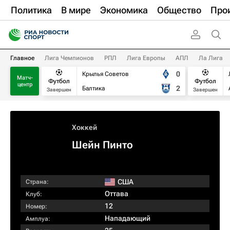
Политика
В мире
Экономика
Общество
Про
Главное
Лига Чемпионов
РПЛ
Лига Европы
АПЛ
Ла Лига
0
Крылья Советов
Матч-
Футбол
Футбол
центр
2
Балтика
Завершен
Завершен
Хоккей
Шейн Пинто
США
Страна:
Оттава
Клуб:
12
Номер:
Нападающий
Амплуа: