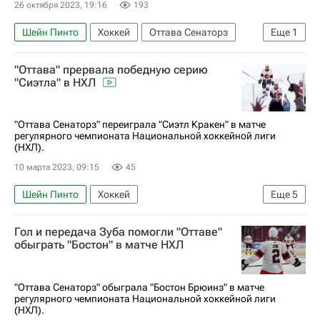
26 октября 2023, 19:16
193
Шейн Пинто
Хоккей
Оттава Сенаторз
Еще
1
Вокруг спорта
"Оттава" прервала победную серию
"Сиэтла" в НХЛ
"Оттава Сенаторз" переиграла "Сиэтл Кракен" в матче
регулярного чемпионата Национальной хоккейной лиги
(НХЛ).
10 марта 2023, 09:15
45
Шейн Пинто
Хоккей
Еще
5
Национальная хоккейная лига (НХЛ)
Гол и передача Зуба помогли "Оттаве"
Оттава Сенаторз
Сиэтл Кракен
обыграть "Бостон" в матче НХЛ
Патрик Браун
Клод Жиру
"Оттава Сенаторз" обыграла "Бостон Брюинз" в матче
регулярного чемпионата Национальной хоккейной лиги
(НХЛ).