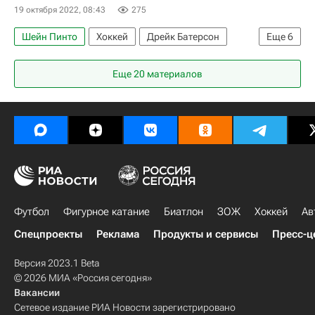
19 октября 2022, 08:43
275
Шейн Пинто
Хоккей
Дрейк Батерсон
Еще
6
Клод Жиру
Бостон Брюинз
Еще 20 материалов
Оттава Сенаторз
Нью-Йорк Айлендерс
Артем Зуб
Национальная хоккейная лига (НХЛ)
Футбол
Фигурное катание
Биатлон
ЗОЖ
Хоккей
Ав
Спецпроекты
Реклама
Продукты и сервисы
Пресс-ц
Версия 2023.1 Beta
© 2026 МИА «Россия сегодня»
Вакансии
Сетевое издание РИА Новости зарегистрировано