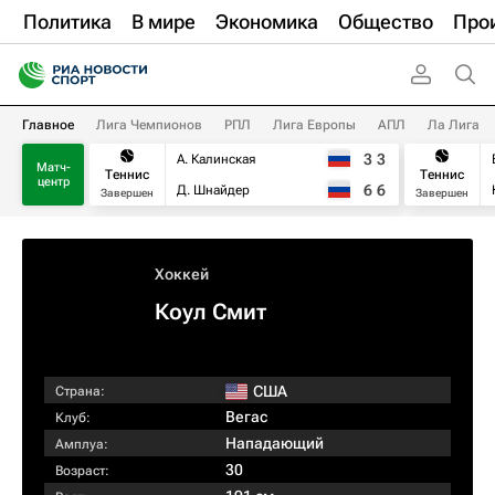
Политика
В мире
Экономика
Общество
Про
Главное
Лига Чемпионов
РПЛ
Лига Европы
АПЛ
Ла Лига
3
3
А. Калинская
Матч-
Теннис
Теннис
центр
6
6
Д. Шнайдер
Завершен
Завершен
Хоккей
Коул Смит
США
Страна:
Вегас
Клуб:
Нападающий
Амплуа:
30
Возраст: