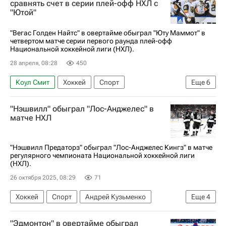
сравнять счет в серии плей-офф НХЛ с
"Ютой"
Национальная хоккейная лига (НХЛ)
"Вегас Голден Найтс" в овертайме обыграл "Юту Маммот" в
четвертом матче серии первого раунда плей-офф
Национальной хоккейной лиги (НХЛ).
28 апреля, 08:28
450
Коул Смит
Хоккей
Спорт
Еще
6
Павел Дорофеев (хоккей)
Бретт Хауден
"Нэшвилл" обыграл "Лос-Анджелес" в
Ши Теодор
Юта Маммот
матче НХЛ
Вегас Голден Найтс
Национальная хоккейная лига (НХЛ)
"Нэшвилл Предаторз" обыграл "Лос-Анджелес Кингз" в матче
регулярного чемпионата Национальной хоккейной лиги
(НХЛ).
26 октября 2025, 08:29
71
Хоккей
Спорт
Андрей Кузьменко
Еще
4
Райан О'Райлли
Филип Форсберг
"Эдмонтон" в овертайме обыграл