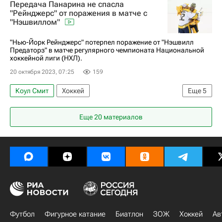
Передача Панарина не спасла
Чикаго Блэкхокс
"Рейнджерс" от поражения в матче с
"Нэшвиллом"
Национальная хоккейная лига (НХЛ)
"Нью-Йорк Рейнджерс" потерпел поражение от "Нэшвилл
Предаторз" в матче регулярного чемпионата Национальной
хоккейной лиги (НХЛ).
20 октября 2023, 07:25
159
Коул Смит
Хоккей
Еще
5
Национальная хоккейная лига (НХЛ)
Еще 20 материалов
Филип Форсберг
Артемий Панарин
Нью-Йорк Рейнджерс
Нэшвилл Предаторз
Футбол
Фигурное катание
Биатлон
ЗОЖ
Хоккей
Ав