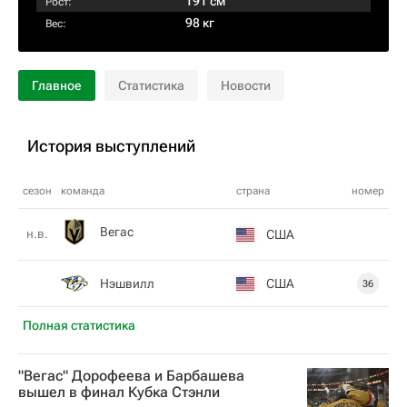
191 см
Рост:
98 кг
Вес:
Главное
Статистика
Новости
История выступлений
сезон
команда
страна
номер
Вегас
н.в.
США
Нэшвилл
США
36
Полная статистика
"Вегас" Дорофеева и Барбашева
вышел в финал Кубка Стэнли