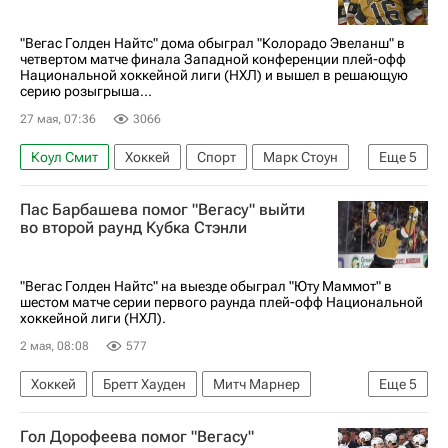
"Вегас Голден Найтс" дома обыграл "Колорадо Эвеланш" в
четвертом матче финала Западной конференции плей-офф
Национальной хоккейной лиги (НХЛ) и вышел в решающую
серию розыгрыша...
27 мая, 07:36
3066
Коул Смит
Хоккей
Спорт
Марк Стоун
Еще
5
Габриэль Ландескуг
Вегас Голден Найтс
Пас Барбашева помог "Вегасу" выйти
Колорадо Эвеланш
Монреаль Канадиенс
во второй раунд Кубка Стэнли
Национальная хоккейная лига (НХЛ)
"Вегас Голден Найтс" на выезде обыграл "Юту Маммот" в
шестом матче серии первого раунда плей-офф Национальной
хоккейной лиги (НХЛ).
2 мая, 08:08
577
Хоккей
Бретт Хауден
Митч Марнер
Еще
5
Колтон Сиссонс
Вегас Голден Найтс
Гол Дорофеева помог "Вегасу"
Юта Маммот
Анахайм Дакс