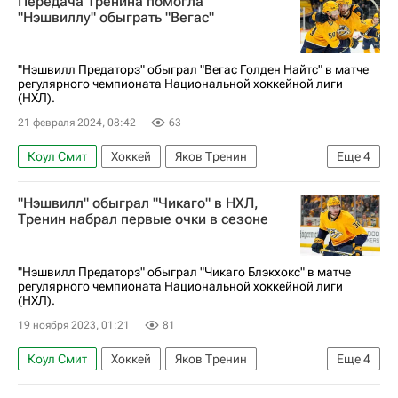
Передача Тренина помогла
Нэшвилл Предаторз
"Нэшвиллу" обыграть "Вегас"
Национальная хоккейная лига (НХЛ)
"Нэшвилл Предаторз" обыграл "Вегас Голден Найтс" в матче
регулярного чемпионата Национальной хоккейной лиги
(НХЛ).
21 февраля 2024, 08:42
63
Коул Смит
Хоккей
Яков Тренин
Еще
4
Коди Гласс
Вегас Голден Найтс
"Нэшвилл" обыграл "Чикаго" в НХЛ,
Нэшвилл Предаторз
Тренин набрал первые очки в сезоне
Национальная хоккейная лига (НХЛ)
"Нэшвилл Предаторз" обыграл "Чикаго Блэкхокс" в матче
регулярного чемпионата Национальной хоккейной лиги
(НХЛ).
19 ноября 2023, 01:21
81
Коул Смит
Хоккей
Яков Тренин
Еще
4
Нэшвилл Предаторз
Густав Нюквист