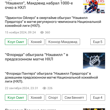
Нэшвилл Предаторз
"Нэшвилл", Макдэвид набрал 1000-е
очко в НХЛ
Национальная хоккейная лига (НХЛ)
"Эдмонтон Ойлерз" в овертайме обыграл "Нэшвилл
Предаторз" в матче регулярного чемпионата Национальной
хоккейной лиги (НХЛ).
15 ноября 2024, 09:24
360
Коул Смит
Хоккей
Коннор Макдэвид
Еще
5
Дарнелл Нёрс
Эдмонтон Ойлерз
"Флорида" обыграла "Нэшвилл " в
Нэшвилл Предаторз
Спорт
предсезонном матче НХЛ
Национальная хоккейная лига (НХЛ)
"Флорида Пантерз" обыграла "Нэшвилл Предаторз" в
домашнем предсезонном матче Национальной хоккейной
лиги (НХЛ).
22 сентября 2024, 23:31
226
Коул Смит
Хоккей
Спорт
Сэм Беннетт
Еще
4
Расмус Асплунд
Флорида Пантерз