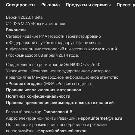
Спецпроекты
Реклама
Продукты и сервисы
Пресс-ц
Версия 2023.1 Beta
© 2026 МИА «Россия сегодня»
Вакансии
Сетевое издание РИА Новости зарегистрировано
в Федеральной службе по надзору в сфере связи,
информационных технологий и массовых коммуникаций
(Роскомнадзор) 08 апреля 2014 года.
Свидетельство о регистрации Эл № ФС77-57640
Учредитель: Федеральное государственное унитарное
предприятие Международное информационное агентство
«Россия сегодня»
(МИА «Россия сегодня»).
Правила использования материалов
Политика конфиденциальности
Правила применения рекомендательных технологий
Главный редактор:
Гаврилова А.В.
Адрес электронной почты Редакции:
r-sport.internet@ria.ru
По вопросам размещения пресс-релизов и рекламы
воспользуйтесь
формой обратной связи