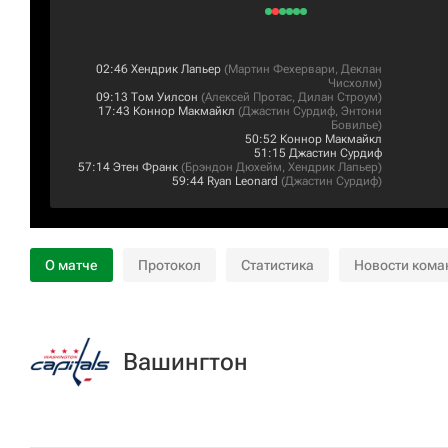
02:46
Хендрик Лапьер
(
Мартин Фехервари
,
Деклан
Чисхолм
)
09:13
Том Уилсон
(
Алексей Протас
,
Дилан Строум
)
17:43
Коннор Макмайкл
(
Джастин Сурдиф
,
Энтони
Бовилье
)
50:52
Коннор Макмайкл
51:15
Джастин Сурдиф
57:14
Этен Франк
(
Брэндон Дюхейм
,
Хендрик Лапьер
)
59:44
Ryan Leonard
(
Джастин Сурдиф
)
О матче
Протокол
Статистика
Новости кома
Вашингтон