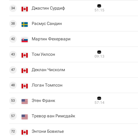
Джастин Сурдиф
34
51:15
Расмус Сандин
38
Мартин Фехервари
42
Том Уилсон
43
09:13
Деклан Чисхолм
47
Логан Томпсон
48
Этен Франк
53
57:14
Тревор ван Римсдайк
57
Энтони Бовилье
72