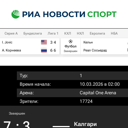
Серия А
Бундеслига
Лига 1
КХЛ
НХЛ
Евролига
НБА
3
4
I. Jovic
Кельн
Футбол
6
6
А. Корнеева
Реал Сосьедад
Завершен
Тур:
1
Время начала:
10.03.2026 в 02:00
Арена:
Capital One Arena
Зрители:
17724
Завершен
7
:
3
Калгари