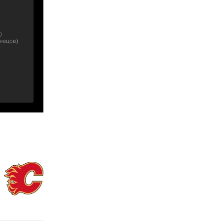
)
знецов
)