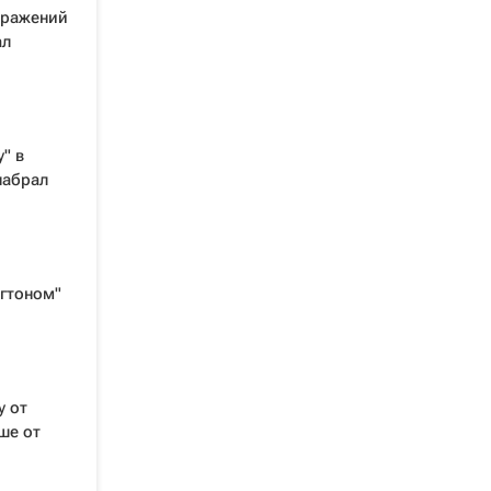
оражений
ал
" в
набрал
нгтоном"
у от
ше от