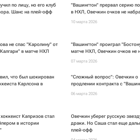
учил по лицу, но его клуб
"Вашингтон" прервал серию п
ора. Шанс на плей-офф
в НХЛ, Овечкин очков не набр
10 марта 2026
ова не спас "Каролину" от
"Вашингтон" проиграл "Бостону
Калгари" в матче НХЛ
матче НХЛ, Овечкин очков не 
07 марта 2026
вил, что был шокирован
"Сложный вопрос": Овечкин о
ккеиста Карлсона в
продлении контракта с "Ваши
06 марта 2026
хоккеист Капризов стал
Овечкин уберег русскую звезд
йпером в истории
драки. Но Саша стал еще даль
"
плей-офф
04 марта 2026