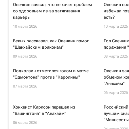
Овечкин заявил, что не хочет проблем
Овечкин пол
со здоровьем из-за затягивания
избежал поз
карьеры
есть?
10 марта 2026
10 марта 2026
Белых рассказал, как Овечкин помог
Гол Свечник
"Шанхайским драконам"
поражения "
09 марта 2026
08 марта 2026
Подколзин отметился голом в матче
Овечкин зая
"Эдмонтона" против "Каролины"
обменом хо
"Анахайм"
07 марта 2026
06 марта 2026
Хоккеист Карлсон перешел из
Российский 
"Вашингтона" в "Анахайм"
лучшим сна
"Миннесоты
06 марта 2026
04 марта 2026