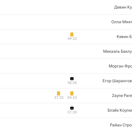
Девин Ку
Олли Мяят
Кевин 
49:22
Микаэль Баклу
Морган Фро
Егор Шарангов
38:55
Zayne Par
37:32
04:53
Блэйк Коулм
37:39
Райан Стро