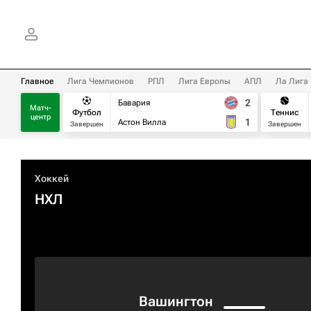
Главное
Лига Чемпионов
РПЛ
Лига Европы
АПЛ
Ла Лига
2
Бавария
Матч-
Футбол
Теннис
центр
1
Астон Вилла
Завершен
Завершен
Хоккей
НХЛ
Вашингтон