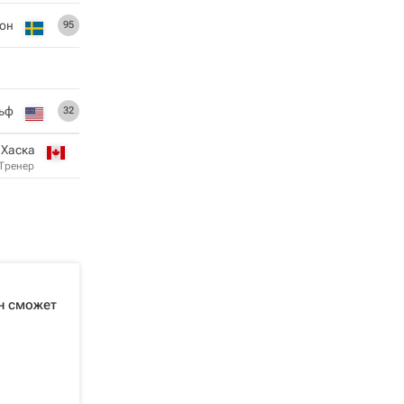
он
95
ьф
32
 Хаска
Тренер
н сможет