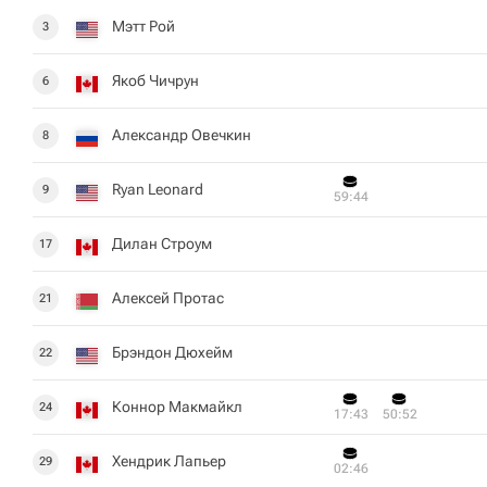
Мэтт Рой
3
Якоб Чичрун
6
Александр Овечкин
8
Ryan Leonard
9
59:44
Дилан Строум
17
Алексей Протас
21
Брэндон Дюхейм
22
Коннор Макмайкл
24
17:43
50:52
Хендрик Лапьер
29
02:46