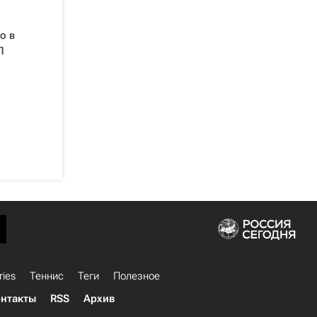
о в
Л
ries
Теннис
Теги
Полезное
нтакты
RSS
Архив