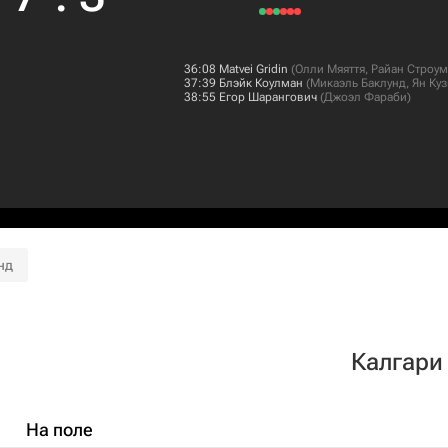
36:08
Matvei Gridin
(
Олли Мяяття
,
Райан Строум
37:39
Блэйк Коулман
(
Микаэль Баклунд
,
Ян Ку
38:55
Егор Шарангович
(
Джоэл Фараби
)
нд
Калгари
На поле