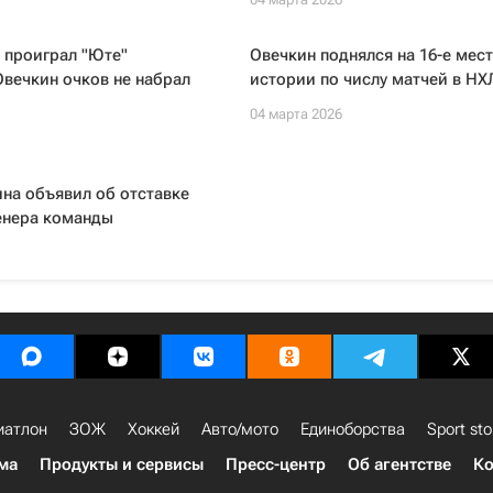
 проиграл "Юте"
Овечкин поднялся на 16-е мест
Овечкин очков не набрал
истории по числу матчей в НХ
04 марта 2026
на объявил об отставке
енера команды
иатлон
ЗОЖ
Хоккей
Авто/мото
Единоборства
Sport sto
ма
Продукты и сервисы
Пресс-центр
Об агентстве
Ко