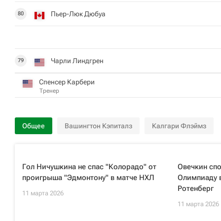
Пьер-Люк Дюбуа
80
Чарли Линдгрен
79
Спенсер Карбери
Тренер
Общее
Вашингтон Кэпиталз
Калгари Флэймз
Гол Ничушкина не спас "Колорадо" от
Овечкин сп
проигрыша "Эдмонтону" в матче НХЛ
Олимпиаду в
Ротенберг
11 марта 2026
11 марта 2026