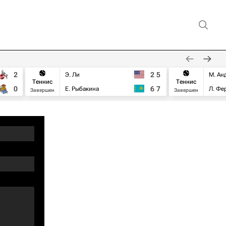
2
2
5
Э. Ли
М. Ан
Теннис
Теннис
0
6
7
Е. Рыбакина
Л. Фе
Завершен
Завершен