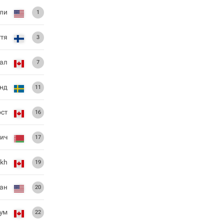
ли
1
тя
3
Бал
7
нд
11
ст
16
ич
17
ekh
19
ан
20
ум
22