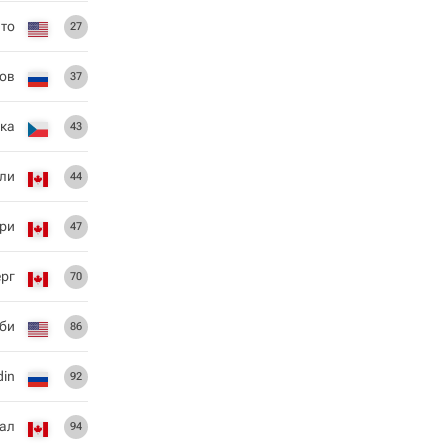
ато
27
цов
37
ка
43
ли
44
ри
47
рг
70
би
86
din
92
ал
94