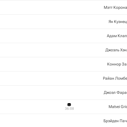
Мэтт Корон
Ян Кузне
Адам Клап
Джоэль Хэн
Коннор За
Райан Ломбе
Джоэл Фара
Matvei Gri
36:08
Брэйден Пач