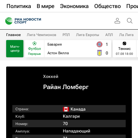
Политика
В мире
Экономика
Общество
Про
Главное
Лига Чемпионов
РПЛ
Лига Европы
АПЛ
Ла Лига
1
Бавария
Матч-
Футбол
Теннис
центр
0
Астон Вилла
Перерыв
07.08 18:00
Хоккей
Райан Ломберг
Канада
Страна:
Калгари
Клуб:
70
Номер:
Нападающий
Амплуа: