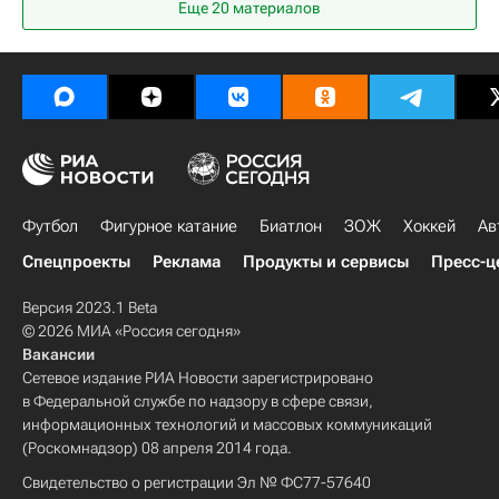
Еще 20 материалов
Тампа-Бэй Лайтнинг
Никита Кучеров
Стивен Стэмкос
Флорида Пантерз
Футбол
Фигурное катание
Биатлон
ЗОЖ
Хоккей
Ав
Спецпроекты
Реклама
Продукты и сервисы
Пресс-ц
Версия 2023.1 Beta
© 2026 МИА «Россия сегодня»
Вакансии
Сетевое издание РИА Новости зарегистрировано
в Федеральной службе по надзору в сфере связи,
информационных технологий и массовых коммуникаций
(Роскомнадзор) 08 апреля 2014 года.
Свидетельство о регистрации Эл № ФС77-57640