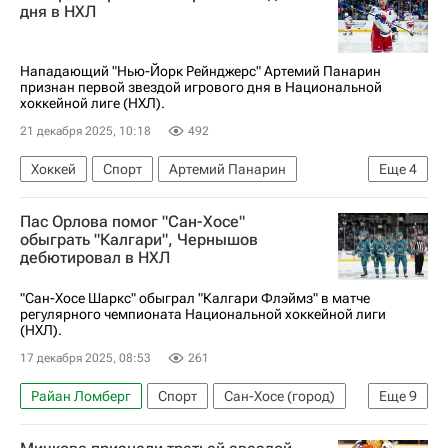
дня в НХЛ
Нападающий "Нью-Йорк Рейнджерс" Артемий Панарин
признан первой звездой игрового дня в Национальной
хоккейной лиге (НХЛ).
21 декабря 2025, 10:18
492
Хоккей
Спорт
Артемий Панарин
Еще
4
Павел Дацюк
Нью-Йорк Рейнджерс
Пас Орлова помог "Сан-Хосе"
Филадельфия Флайерз
обыграть "Калгари", Чернышов
дебютировал в НХЛ
Национальная хоккейная лига (НХЛ)
"Сан-Хосе Шаркс" обыграл "Калгари Флэймз" в матче
регулярного чемпионата Национальной хоккейной лиги
(НХЛ).
17 декабря 2025, 08:53
261
Райан Ломберг
Спорт
Сан-Хосе (город)
Еще
9
Ярослав Аскаров