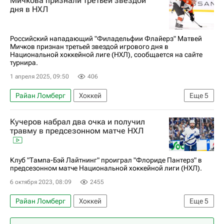
Мичкова признали третьей звездой
Анонсы и трансляции матчей
Йон Клингберг
дня в НХЛ
Тайлер Тоффоли
ХК Динамо (Москва)
Калгари Флэймз
Российский нападающий "Филадельфии Флайерз" Матвей
Мичков признан третьей звездой игрового дня в
Национальная хоккейная лига (НХЛ)
Национальной хоккейной лиге (НХЛ), сообщается на сайте
турнира.
Сан-Хосе Шаркс
Хоккей
1 апреля 2025, 09:50
406
Райан Ломберг
Хоккей
Еще
5
Национальная хоккейная лига (НХЛ)
Кучеров набрал два очка и получил
Филадельфия Флайерз
Нэшвилл Предаторз
травму в предсезонном матче НХЛ
Матвей Мичков
Спорт
Клуб "Тампа-Бэй Лайтнинг" проиграл "Флориде Пантерз" в
предсезонном матче Национальной хоккейной лиги (НХЛ).
6 октября 2023, 08:09
2455
Райан Ломберг
Хоккей
Еще
5
Национальная хоккейная лига (НХЛ)