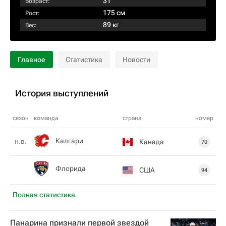
31
Возраст:
175 см
Рост:
89 кг
Вес:
Главное
Статистика
Новости
История выступлений
сезон
команда
страна
номер
Калгари
н.в.
Канада
70
Флорида
США
94
Полная статистика
Панарина признали первой звездой