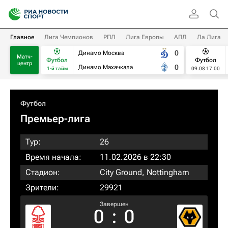
Главное
Лига Чемпионов
РПЛ
Лига Европы
АПЛ
Ла Лига
0
Динамо Москва
Матч-
Футбол
Футбол
центр
0
Динамо Махачкала
1-й тайм
09.08 17:00
Футбол
Премьер-лига
Тур:
26
Время начала:
11.02.2026 в 22:30
Стадион:
City Ground, Nottingham
Зрители:
29921
Завершен
0
:
0