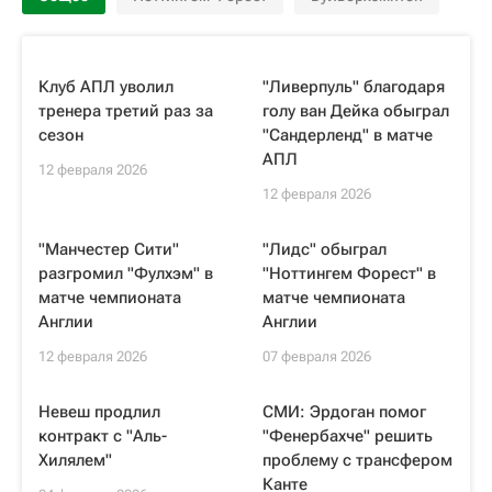
Клуб АПЛ уволил
"Ливерпуль" благодаря
тренера третий раз за
голу ван Дейка обыграл
сезон
"Сандерленд" в матче
АПЛ
12 февраля 2026
12 февраля 2026
"Манчестер Сити"
"Лидс" обыграл
разгромил "Фулхэм" в
"Ноттингем Форест" в
матче чемпионата
матче чемпионата
Англии
Англии
12 февраля 2026
07 февраля 2026
Невеш продлил
СМИ: Эрдоган помог
контракт с "Аль-
"Фенербахче" решить
Хилялем"
проблему с трансфером
Канте