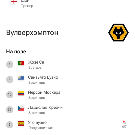
Шон
Тренер
Вулверхэмптон
На поле
Жозе Са
1
Вратарь
Сантьяго Буэно
4
Защитник
Йерсон Москера
15
Защитник
Ладислав Крейчи
37
Защитник
Уго Буэно
3
60‎’‎
Полузащитник