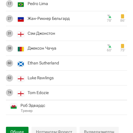
Pedro Lima
17
Жан-Рикнер Бельгард
27
78‎’‎
86‎’‎
Сэм Джонстон
31
Джексон Чачуа
38
60‎’‎
75‎’‎
Ethan Sutherland
60
Luke Rawlings
62
Tom Edozie
74
Роб Эдвардс
Тренер
Общее
Ноттингем Форест
Вулверхэмптон