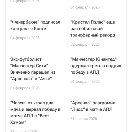
04 февраля 2026
04 февраля 2026
"Фенербахче" подписал
"Кристал Пэлас" еще
контракт с Канте
раз побил свой
трансферный рекорд
04 февраля 2026
02 февраля 2026
Экс-футболист
"Манчестер Юнайтед"
"Манчестер Сити"
одержал третью подряд
Зинченко перешел из
победу в АПЛ
"Арсенала" в "Аякс"
01 февраля 2026
01 февраля 2026
"Челси" отыграл два
"Арсенал" разгромил
мяча и вырвал победу в
"Лидс" в матче АПЛ
матче АПЛ с "Вест
31 января 2026
Хэмом"
31 января 2026