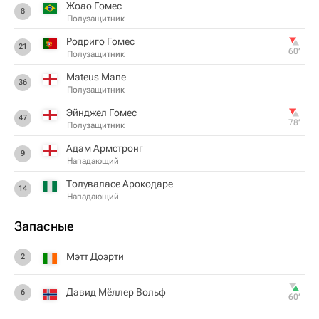
Жоао Гомес
8
Полузащитник
Родриго Гомес
21
60‎’‎
Полузащитник
Mateus Mane
36
Полузащитник
Эйнджел Гомес
47
78‎’‎
Полузащитник
Адам Армстронг
9
Нападающий
Толуваласе Арокодаре
14
Нападающий
Запасные
Мэтт Доэрти
2
Давид Мёллер Вольф
6
60‎’‎