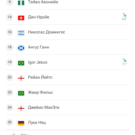
Тайво Авонийи
9
Дан Ндойе
14
65‎’‎
Николас Домингес
16
Ангус Ганн
18
Igor Jesus
19
71‎’‎
Райан Йейтс
22
Жаир Фильо
23
Джеймс МакЭти
24
Лука Нец
25