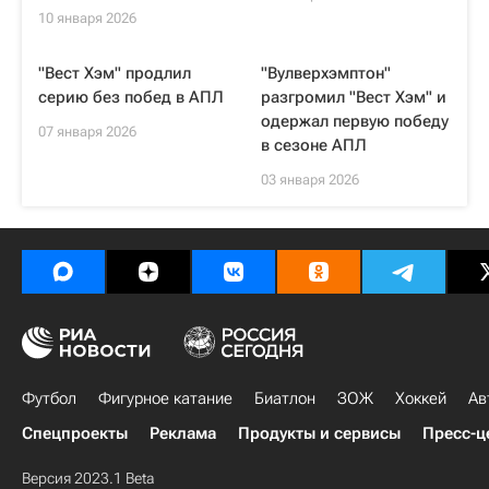
10 января 2026
"Вест Хэм" продлил
"Вулверхэмптон"
серию без побед в АПЛ
разгромил "Вест Хэм" и
одержал первую победу
07 января 2026
в сезоне АПЛ
03 января 2026
Футбол
Фигурное катание
Биатлон
ЗОЖ
Хоккей
Ав
Спецпроекты
Реклама
Продукты и сервисы
Пресс-ц
Версия 2023.1 Beta