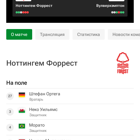
Ноттингем Форрест
Вулверхэмптон
О матче
Трансляция
Статистика
Новости ком
Ноттингем Форрест
На поле
Штефан Ортега
27
Вратарь
Неко Уильямс
3
Защитник
Морато
4
Защитник