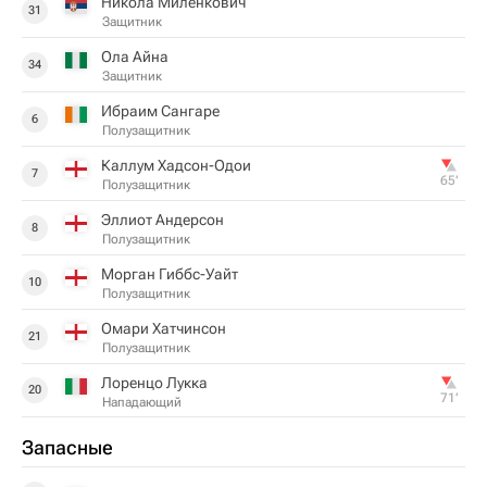
Никола Миленкович
31
Защитник
Ола Айна
34
Защитник
Ибраим Сангаре
6
Полузащитник
Каллум Хадсон-Одои
7
65‎’‎
Полузащитник
Эллиот Андерсон
8
Полузащитник
Морган Гиббс-Уайт
10
Полузащитник
Омари Хатчинсон
21
Полузащитник
Лоренцо Лукка
20
71‎’‎
Нападающий
Запасные