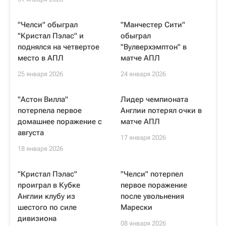
"Челси" обыграл
"Манчестер Сити"
"Кристал Пэлас" и
обыграл
поднялся на четвертое
"Вулверхэмптон" в
место в АПЛ
матче АПЛ
25 января 2026
24 января 2026
"Астон Вилла"
Лидер чемпионата
потерпела первое
Англии потерял очки в
домашнее поражение с
матче АПЛ
августа
17 января 2026
18 января 2026
"Кристал Пэлас"
"Челси" потерпел
проиграл в Кубке
первое поражение
Англии клубу из
после увольнения
шестого по силе
Марески
дивизиона
08 января 2026