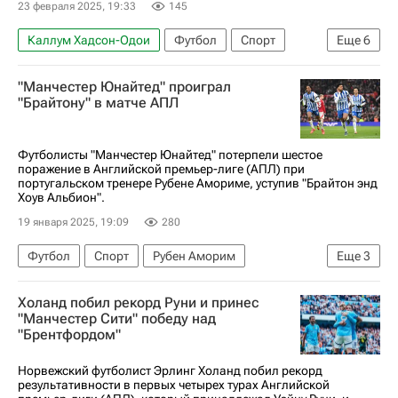
23 февраля 2025, 19:33
145
Каллум Хадсон-Одои
Футбол
Спорт
Еще
6
Александер Исак
Джейкоб Мерфи
"Манчестер Юнайтед" проиграл
Ноттингем Форест
Ньюкасл Юнайтед
"Брайтону" в матче АПЛ
Манчестер Сити
АПЛ 2026-2027 (Чемпионат Англии по футболу)
Футболисты "Манчестер Юнайтед" потерпели шестое
поражение в Английской премьер-лиге (АПЛ) при
португальском тренере Рубене Амориме, уступив "Брайтон энд
Хоув Альбион".
19 января 2025, 19:09
280
Футбол
Спорт
Рубен Аморим
Еще
3
Брайтон энд Хоув Альбион
Холанд побил рекорд Руни и принес
Манчестер Юнайтед
"Манчестер Сити" победу над
"Брентфордом"
АПЛ 2026-2027 (Чемпионат Англии по футболу)
Норвежский футболист Эрлинг Холанд побил рекорд
результативности в первых четырех турах Английской