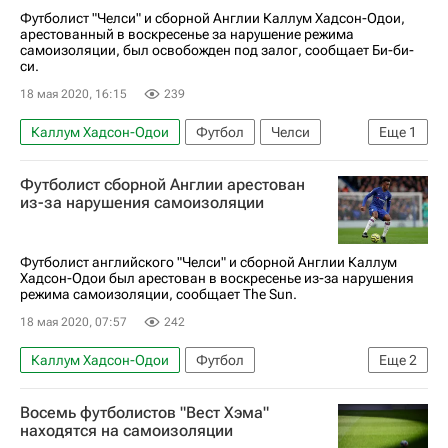
Футболист "Челси" и сборной Англии Каллум Хадсон-Одои,
арестованный в воскресенье за нарушение режима
самоизоляции, был освобожден под залог, сообщает Би-би-
си.
18 мая 2020, 16:15
239
Каллум Хадсон-Одои
Футбол
Челси
Еще
1
Спорт в условиях пандемии коронавируса
Футболист cборной Англии арестован
из-за нарушения самоизоляции
Футболист английского "Челси" и сборной Англии Каллум
Хадсон-Одои был арестован в воскресенье из-за нарушения
режима самоизоляции, сообщает The Sun.
18 мая 2020, 07:57
242
Каллум Хадсон-Одои
Футбол
Еще
2
Сборная Англии по футболу
Восемь футболистов "Вест Хэма"
Спорт в условиях пандемии коронавируса
находятся на самоизоляции