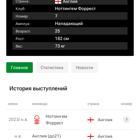
Англия
Страна:
Ноттингем Форрест
Клуб:
7
Номер:
Нападающий
Амплуа:
25
Возраст:
182 см
Рост:
73 кг
Вес:
Главное
Статистика
Новости
История выступлений
сезон
команда
страна
номер
Ноттингем
2023/ н.в.
Англия
7
Форрест
н.в.
Англия (до21)
Англия