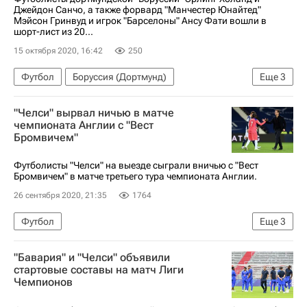
Джейдон Санчо, а также форвард "Манчестер Юнайтед"
Мэйсон Гринвуд и игрок "Барселоны" Ансу Фати вошли в
шорт-лист из 20...
15 октября 2020, 16:42
250
Футбол
Боруссия (Дортмунд)
Еще
3
Мейсон Гринвуд
Джейдон Санчо
"Челси" вырвал ничью в матче
Эрлинг Холанд
чемпионата Англии с "Вест
Бромвичем"
Футболисты "Челси" на выезде сыграли вничью с "Вест
Бромвичем" в матче третьего тура чемпионата Англии.
26 сентября 2020, 21:35
1764
Футбол
Еще
3
АПЛ 2026-2027 (Чемпионат Англии по футболу)
"Бавария" и "Челси" объявили
Челси
Вест Хэм Юнайтед
стартовые составы на матч Лиги
Чемпионов