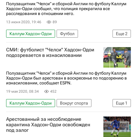
Полузащитник "Челси" и сборной Англии по футболу Каллум
Хадсон-Одои сообщил, что полиция прекратила все
расследования в отношении него.
13 июня 2020, 19:46
89
Каллум Хадсон-Одои
Футбол
Еще
2
АПЛ 2026-2027 (Чемпионат Англии по футболу)
СМИ: футболист "Челси" Хадсон-Одои
Челси
подозревается в изнасиловании
Полузащитник "Челси" и сборной Англии по футболу Каллум
Хадсон-Одои был арестован в воскресенье по подозрению в
изнасиловании, сообщает ESPN.
19 мая 2020, 08:34
452
Каллум Хадсон-Одои
Вокруг спорта
Еще
1
Челси
Арестованный за несоблюдение
карантина Хадсон-Одои освобожден
под залог