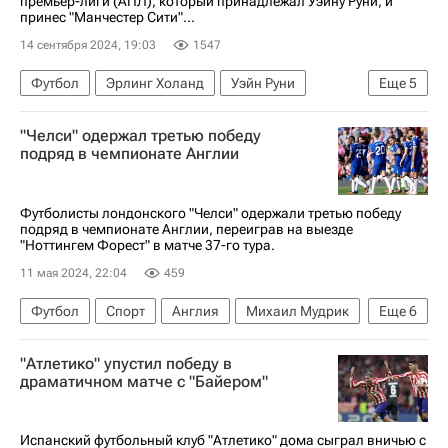
премьер-лиги (АПЛ), который принадлежал Уэйну Руни, и
принес "Манчестер Сити"...
14 сентября 2024, 19:03
1547
Футбол
Эрлинг Холанд
Уэйн Руни
Еще
5
Йоан Висса
Ливерпуль
Брентфорд
"Челси" одержал третью победу
АПЛ 2026-2027 (Чемпионат Англии по футболу)
подряд в чемпионате Англии
Манчестер Сити
Футболисты лондонского "Челси" одержали третью победу
подряд в чемпионате Англии, переиграв на выезде
"Ноттингем Форест" в матче 37-го тура.
11 мая 2024, 22:04
459
Футбол
Спорт
Англия
Михаил Мудрик
Еще
6
Рахим Стерлинг
Вилли Боли
"Атлетико" упустил победу в
Ньюкасл Юнайтед
Ноттингем Форест
драматичном матче с "Байером"
Челси
АПЛ 2026-2027 (Чемпионат Англии по футболу)
Испанский футбольный клуб "Атлетико" дома сыграл вничью с