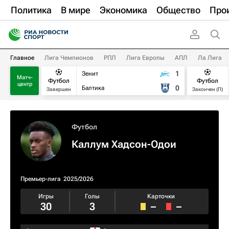
Политика
В мире
Экономика
Общество
Про
Главное
Лига Чемпионов
РПЛ
Лига Европы
АПЛ
Ла Лига
1
Зенит
Матч-
Футбол
Футбол
центр
0
Балтика
Завершен
Закончен (П)
Футбол
Каллум Хадсон-Одои
Премьер-лига
2025/2026
Игры
Голы
Карточки
30
3
–
–