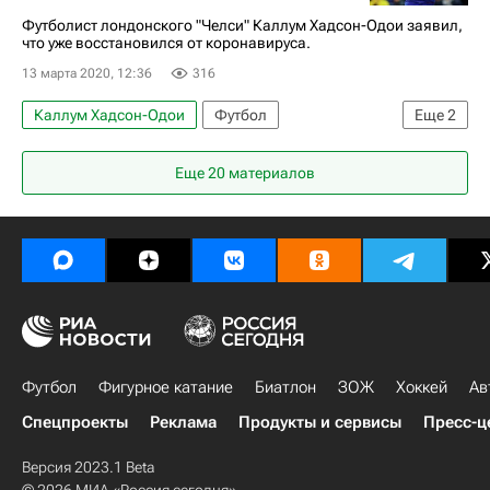
Коронавирус COVID-19
Футболист лондонского "Челси" Каллум Хадсон-Одои заявил,
что уже восстановился от коронавируса.
Отмена спортивных турниров из-за коронавируса
13 марта 2020, 12:36
316
Биатлон
Кубок мира по лыжным гонкам
Каллум Хадсон-Одои
Футбол
Еще
2
Вокруг спорта
Еще 20 материалов
Отмена спортивных турниров из-за коронавируса
Футбол
Фигурное катание
Биатлон
ЗОЖ
Хоккей
Ав
Спецпроекты
Реклама
Продукты и сервисы
Пресс-ц
Версия 2023.1 Beta