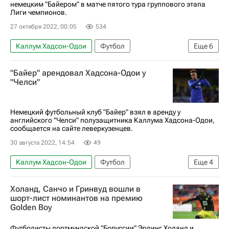
немецким "Байером" в матче пятого тура группового этапа
Лиги чемпионов.
27 октября 2022, 00:05
534
Каллум Хадсон-Одои
Футбол
Еще
6
Атлетико (Мадрид)
"Байер" арендовал Хадсона-Одои у
Янник Феррейра-Карраско
Мусса Диаби
"Челси"
Байер 04
Брюгге
Лига чемпионов УЕФА 2026-2027
Немецкий футбольный клуб "Байер" взял в аренду у
английского "Челси" полузащитника Каллума Хадсона-Одои,
сообщается на сайте леверкузенцев.
30 августа 2022, 14:54
49
Каллум Хадсон-Одои
Футбол
Еще
4
АПЛ 2026-2027 (Чемпионат Англии по футболу)
Холанд, Санчо и Гринвуд вошли в
Бундеслига
Байер 04
Трансферы
шорт-лист номинантов на премию
Golden Boy
Футболисты дортмундской "Боруссии" Эрлинг Холанд и