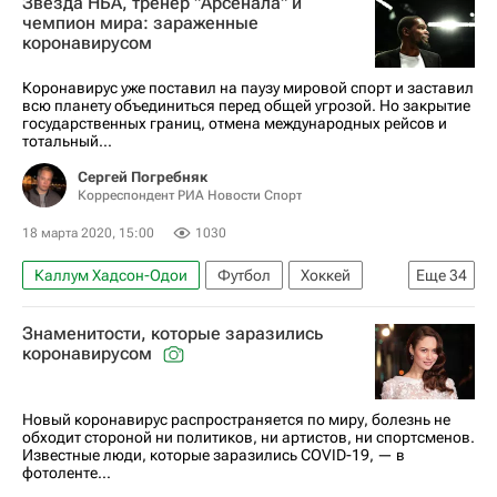
Звезда НБА, тренер "Арсенала" и
чемпион мира: зараженные
коронавирусом
Коронавирус уже поставил на паузу мировой спорт и заставил
всю планету объединиться перед общей угрозой. Но закрытие
государственных границ, отмена международных рейсов и
тотальный...
Сергей Погребняк
Корреспондент РИА Новости Спорт
18 марта 2020, 15:00
1030
Каллум Хадсон-Одои
Футбол
Хоккей
Еще
34
Баскетбол
Нюрнберг
Эсекьель Гарай
Знаменитости, которые заразились
БК "Юта Джаз"
велогонки
НБА
коронавирусом
Национальная хоккейная лига (НХЛ)
Газпром-Русвело
Бруклин Нетс
Валенсия
Новый коронавирус распространяется по миру, болезнь не
обходит стороной ни политиков, ни артистов, ни спортсменов.
Оттава Сенаторз
Ювентус
Фиорентина
Известные люди, которые заразились COVID-19, — в
фотоленте...
Арсенал (Лондон)
Челси
Герта