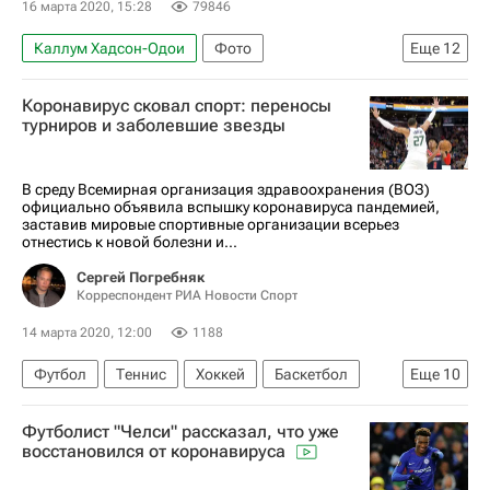
16 марта 2020, 15:28
79846
Руди Гобер
Донован Митчелл
Каллум Хадсон-Одои
Фото
Еще
12
Дмитрий Страхов
Фабио Депаоли
Ольга Куриленко
Том Хэнкс
Патрик Кутроне
Даниэле Ругани
Коронавирус сковал спорт: переносы
Джастин Трюдо
Руди Гобер
Хосе Гайя
Игорь Боев
Денис Черышев
турниров и заболевшие звезды
Коронавирус COVID-19
Никола Дзингаретти
Блез Матюиди
Маноло Габбьядини
Испания
США
Италия
Австралия
Микель Артета
Эльяким Мангаля
В среду Всемирная организация здравоохранения (ВОЗ)
официально объявила вспышку коронавируса пандемией,
Канада
Распространение коронавируса
Коронавирус COVID-19
заставив мировые спортивные организации всерьез
отнестись к новой болезни и...
Коронавирус в России
Материалы РИА Спорт
Сергей Погребняк
Отмена спортивных турниров из-за коронавируса
Корреспондент РИА Новости Спорт
Кевин Дюрэнт
14 марта 2020, 12:00
1188
Футбол
Теннис
Хоккей
Баскетбол
Еще
10
Сборная России по футболу
Формула-1
Футболист "Челси" рассказал, что уже
Руди Гобер
Даниэле Ругани
восстановился от коронавируса
Маноло Габбьядини
Микель Артета