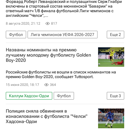
Форвард Роберт Левандовский и полузащитник Серж Гнабри
включены в стартовый состав мюнхенской "Баварии" на
ответный матч 1/8 финала футбольной Лиги чемпионов с
английским "Челси",...
8 августа 2020, 21:12
817
Футбол
Лига чемпионов УЕФА 2026-2027
Еще
2
Челси
Бавария
Названы номинанты на премию
лучшему молодому футболисту Golden
Boy-2020
Российские футболисты не вошли в список номинантов на
премию Golden Boy-2020, сообщает Tuttosport.
15 июня 2020, 18:17
364
Каллум Хадсон-Одои
Футбол
Еще
3
Эрлинг Холанд
Жоао Феликс
Ансу Фати
Полиция сняла обвинения в
изнасиловании с футболиста "Челси"
Хадсона-Одои