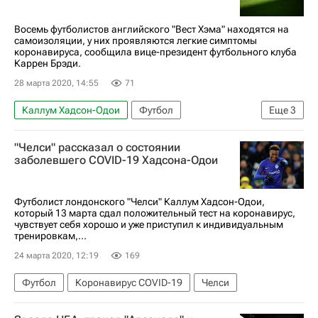
Восемь футболистов английского "Вест Хэма" находятся на
самоизоляции, у них проявляются легкие симптомы
коронавируса, сообщила вице-президент футбольного клуба
Каррен Брэди.
28 марта 2020, 14:55
71
Каллум Хадсон-Одои
Футбол
Еще
3
Вест Хэм Юнайтед
Микель Артета
"Челси" рассказал о состоянии
Отмена спортивных турниров из-за коронавируса
заболевшего COVID-19 Хадсона-Одои
Футболист лондонского "Челси" Каллум Хадсон-Одои,
который 13 марта сдал положительный тест на коронавирус,
чувствует себя хорошо и уже приступил к индивидуальным
тренировкам,...
24 марта 2020, 12:19
169
Футбол
Коронавирус COVID-19
Челси