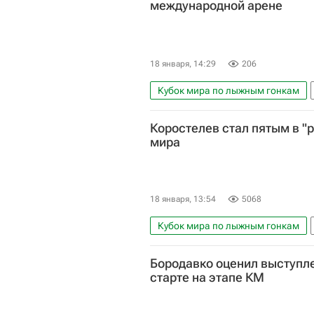
международной арене
18 января, 14:29
206
Кубок мира по лыжным гонкам
Савелий Коростелев
Кубок
Коростелев стал пятым в "р
мира
18 января, 13:54
5068
Кубок мира по лыжным гонкам
Савелий Коростелев
Бородавко оценил выступле
старте на этапе КМ