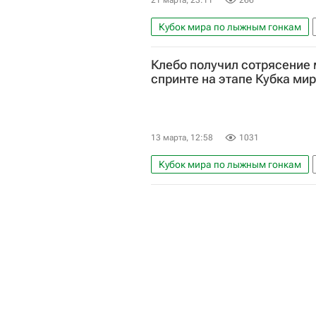
21 марта, 23:11
266
Кубок мира по лыжным гонкам
Йонна Сундлинг
Федерико 
Клебо получил сотрясение 
Спортивный арбитражный суд (CA
спринте на этапе Кубка ми
13 марта, 12:58
1031
Кубок мира по лыжным гонкам