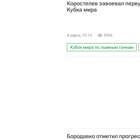
Коростелев завоевал перву
Кубок мира по лыжным гонкам
Кубка мира
8 марта, 15:14
5956
Кубок мира по лыжным гонкам
Бородавко отметил прогрес