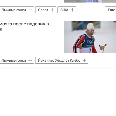
Лыжные гонки
Спорт
США
Еще
Пеллегрино
Линн Сван
мозга после падения в
S)
ра
Лыжные гонки
Йоханнес Хёсфлот Клебо