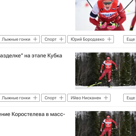
Лыжные гонки
Спорт
Юрий Бородавко
Еще
 мира по лыжным гонкам
азделке" на этапе Кубка
Лыжные гонки
Спорт
Ийво Нисканен
Еще
ние Коростелева в масс-