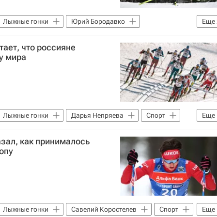
Лыжные гонки
Юрий Бородавко
Еще
ает, что россияне
у мира
Лыжные гонки
Дарья Непряева
Спорт
Еще
зал, как принималось
опу
Лыжные гонки
Савелий Коростелев
Спорт
Еще