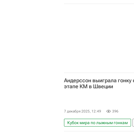
Спортивный арбитражный суд (CA
Андерссон выиграла гонку 
этапе КМ в Швеции
7 декабря 2025, 12:49
396
Кубок мира по лыжным гонкам
Давос
Эбба Андерссон