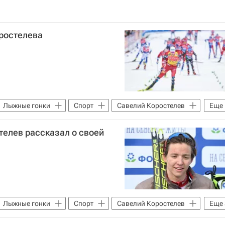
оростелева
Лыжные гонки
Спорт
Савелий Коростелев
Еще
телев рассказал о своей
Лыжные гонки
Спорт
Савелий Коростелев
Еще
й арбитражный суд (CAS)