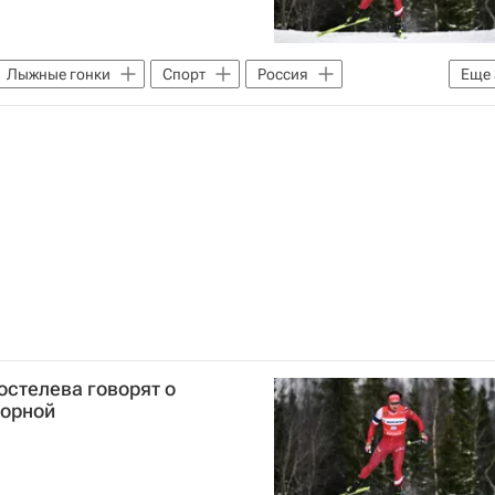
Лыжные гонки
Спорт
Россия
Еще
Бородавко
Италия
остелева говорят о
борной