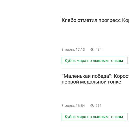
Клебо отметил прогресс К
8 марта, 17:13
434
Кубок мира по лыжным гонкам
Йоханнес Хёсфлот Клебо
"Маленькая победа": Корос
первой медальной гонке
8 марта, 16:54
715
Кубок мира по лыжным гонкам
Дарья Непряева
Спортивны