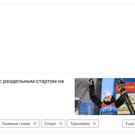
S)
с раздельным стартом на
Лыжные гонки
Спорт
Тронхейм
Еще
Спортивный арбитражный суд (CAS)