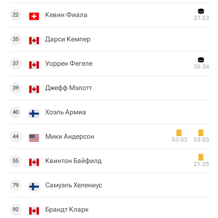
Кевин Фиала
22
37:53
Дарси Кемпер
35
Уоррен Фегеле
37
35:34
Джефф Мэлотт
39
Хоэль Армиа
40
Мики Андерсон
44
53:03
53:03
Квинтон Байфилд
55
21:25
Самуэль Хелениус
79
Брандт Кларк
92