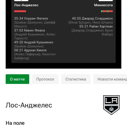
Лос-Анджелес
Миннесота
35:34
Уоррен Фегеле
45:55
Джаред Спарджеон
(
Брайан Дюмулин
,
Джефф
(
Юнас Бродин
,
Нико Штурм
)
Мэлотт
)
55:21
Райан Хартман
37:53
Кевин Фиала
(
Джаред Спарджеон
,
Брок
(
Андрей Кузьменко
,
Алекс
Фабер
)
Теркотт
)
49:20
Андрей Кузьменко
(
Брайан Дюмулин
)
58:21
Адриан Кемпе
(
Алекс Лаферьер
,
Квинтон
Байфилд
)
О матче
Протокол
Статистика
Новости коман
Лос-Анджелес
На поле