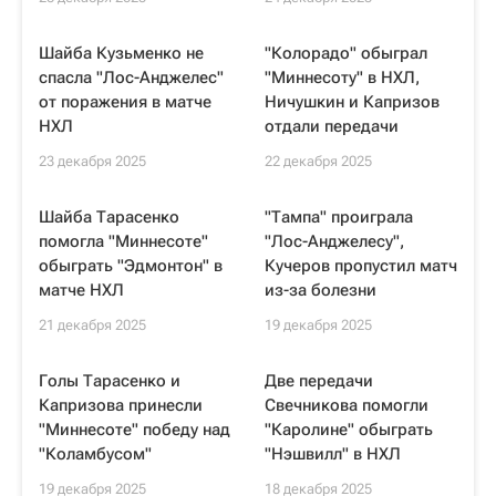
Шайба Кузьменко не
"Колорадо" обыграл
спасла "Лос-Анджелес"
"Миннесоту" в НХЛ,
от поражения в матче
Ничушкин и Капризов
НХЛ
отдали передачи
23 декабря 2025
22 декабря 2025
Шайба Тарасенко
"Тампа" проиграла
помогла "Миннесоте"
"Лос-Анджелесу",
обыграть "Эдмонтон" в
Кучеров пропустил матч
матче НХЛ
из-за болезни
21 декабря 2025
19 декабря 2025
Голы Тарасенко и
Две передачи
Капризова принесли
Свечникова помогли
"Миннесоте" победу над
"Каролине" обыграть
"Коламбусом"
"Нэшвилл" в НХЛ
19 декабря 2025
18 декабря 2025