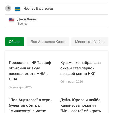
Йеспер Валльстедт
30
Джон Хайнс
Тренер
Общее
Лос-Анджелес Кингз
Миннесота Уайлд
Президент IIHF Тардиф
Кузьменко набрал два
объяснил низкую
очка и стал первой
посещаемость МЧМ в
звездой матча НХЛ
США
06 января 2026
07 января 2026
"Лос-Анджелес" в серии
Дубль Юрова и шайба
буллитов обыграл
Капризова помогли
"Миннесоту" в матче
"Миннесоте" обыграть