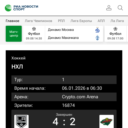
Главное
Лига Чемпионов
РПЛ
Лига Европы
АПЛ
Ла Лига
Динамо Москва
Матч-
Футбол
Футбол
центр
Динамо Махачкала
09.08 14:30
09.08 17:00
Хоккей
НХЛ
Тур:
1
Время начала:
06.01.2026 в 06:30
Арена:
Crypto.com Arena
Зрители:
16874
Завершен
4
:
2