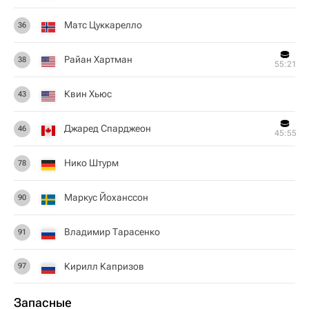
Матс Цуккарелло
36
Райан Хартман
38
55:21
Квин Хьюс
43
Джаред Спарджеон
46
45:55
Нико Штурм
78
Маркус Йоханссон
90
Владимир Тарасенко
91
Кирилл Капризов
97
Запасные