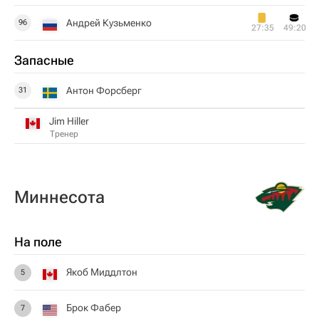
Андрей Кузьменко
96
27:35
49:20
Запасные
Антон Форсберг
31
Jim Hiller
Тренер
Миннесота
На поле
Якоб Миддлтон
5
Брок Фабер
7