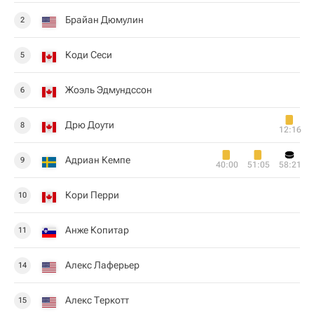
Брайан Дюмулин
2
Коди Сеси
5
Жоэль Эдмундссон
6
Дрю Доути
8
12:16
Адриан Кемпе
9
40:00
51:05
58:21
Кори Перри
10
Анже Копитар
11
Алекс Лаферьер
14
Алекс Теркотт
15