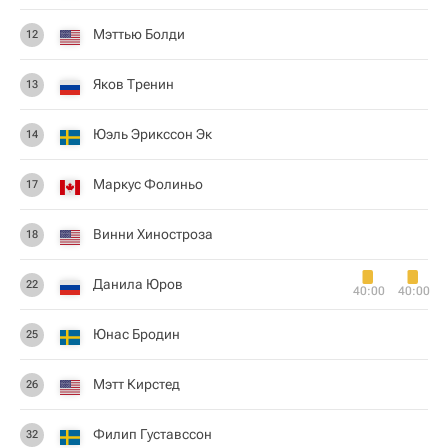
Мэттью Болди
12
Яков Тренин
13
Юэль Эрикссон Эк
14
Маркус Фолиньо
17
Винни Хиностроза
18
Данила Юров
22
40:00
40:00
Юнас Бродин
25
Мэтт Кирстед
26
Филип Густавссон
32