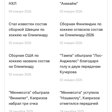
НХЛ
"Анахайм"
04 января 2026
03 января 2026
Стал известен состав
Сборная Финляндии по
сборной Швеции по
хоккею огласила состав
хоккею на Олимпиаду
на Олимпиаду-2026
02 января 2026
02 января 2026
Сборная США по
"Тампа" обыграла "Лос-
хоккею назвала состав
Анджелес" благодаря
на Олимпиаду
голу и двум передачам
Кучерова
02 января 2026
02 января 2026
"Миннесота" обыграла
"Миннесота" уступила
"Виннипег", Капризов
"Нэшвиллу", Капризов
набрал три очка
отметился передачей
28 декабря 2025
24 декабря 2025