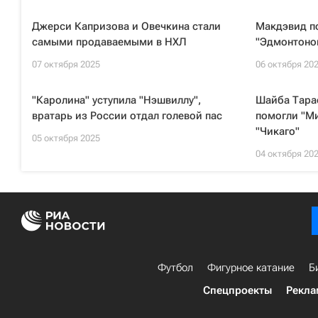
Джерси Капризова и Овечкина стали
Макдэвид по
самыми продаваемыми в НХЛ
"Эдмонтоно
07 октября 2025
06 октября 20
"Каролина" уступила "Нэшвиллу",
Шайба Тара
вратарь из России отдал голевой пас
помогли "М
"Чикаго"
05 октября 2025
04 октября 20
Футбол
Фигурное катание
Б
Спецпроекты
Рекла