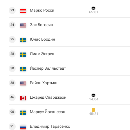
Марко Росси
23
65:01
Зак Богосян
24
Юнас Бродин
25
Лиам Эхгрен
28
Йеспер Валльстедт
30
Райан Хартман
38
Джаред Спарджеон
46
14:04
Маркус Йоханссон
90
45:21
Владимир Тарасенко
91