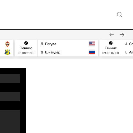
Д. Пегула
А. С
Теннис
Теннис
Д. Шнайдер
Е. А
08.08 21:00
09.08 02:00