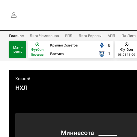
Главное
Лига Чемпионов
РПЛ
Лига Европы
АПЛ
Ла Лига
0
Крылья Советов
Матч-
Футбол
Футбол
центр
1
Балтика
Перерыв
08.08 18:00
Хоккей
НХЛ
Миннесота