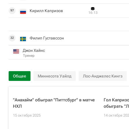
Кирилл Капризов
97
16:13
Филип Густавссон
32
Джон Хайнс
Тренер
Общее
Миннесота Уайлд
Лос-Анджелес Кингз
"Анахайм" обыграл "Питтсбург" в матче
Гол Капризо
НХЛ
обыграть "Л
15 октября 2025
14 октября 20