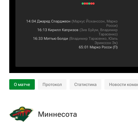
14:04
Джаред Спарджеон
(
Маркус Йоханссон
,
Марко
Росси
)
16:13
Кирилл Капризов
(
Зив Буйум
,
Владимир
Тарасенко
)
16:33
Мэттью Болди
(
Владимир Тарасенко
,
Юэль
Эрикссон Эк
)
65:01
Марко Росси
(П)
О матче
Протокол
Статистика
Новости кома
Миннесота