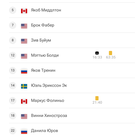
Якоб Миддлтон
5
Брок Фабер
7
Зив Буйум
8
Мэттью Болди
12
16:33
63:35
Яков Тренин
13
Юэль Эрикссон Эк
14
Маркус Фолиньо
17
21:40
Винни Хиностроза
18
Данила Юров
22