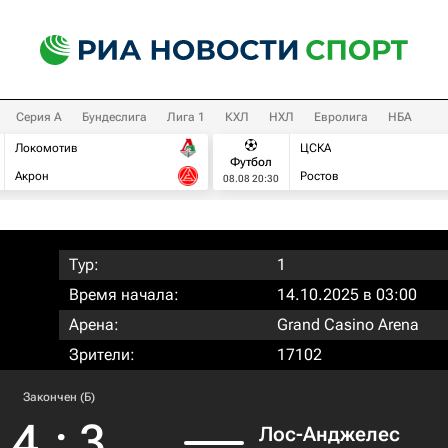
Серия А
Бундеслига
Лига 1
КХЛ
НХЛ
Евролига
НБА
Локомотив
ЦСКА
Футбол
Акрон
Ростов
08.08 20:30
Тур:
1
Время начала:
14.10.2025 в 03:00
Арена:
Grand Casino Arena
Зрители:
17102
Закончен (Б)
4
:
3
Лос-Анджелес