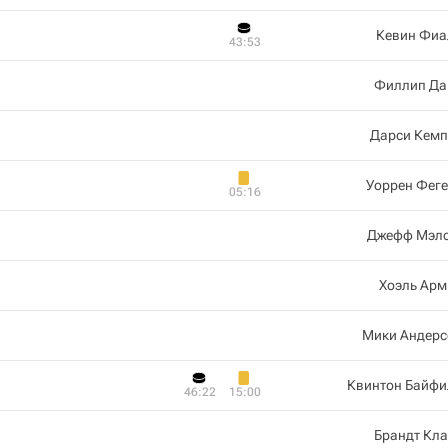
Кевин Фиа
43:53
Филлип Да
Дарси Кемп
Уоррен Фег
05:16
Джефф Мэло
Хоэль Арм
Мики Андерс
Квинтон Байфи
46:22
15:00
Брандт Кл