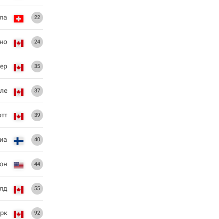
ла
22
но
24
ер
35
еле
37
тт
39
иа
40
он
44
лд
55
арк
92