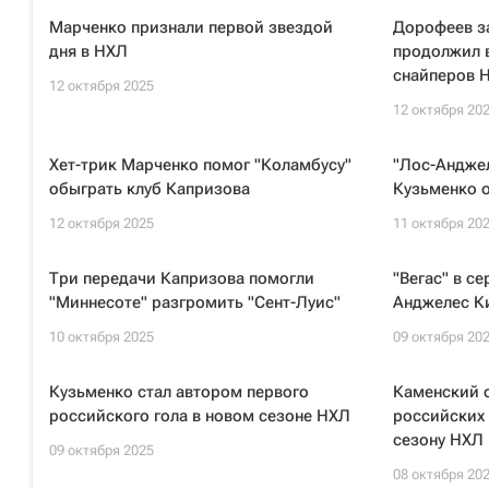
Марченко признали первой звездой
Дорофеев з
дня в НХЛ
продолжил в
снайперов 
12 октября 2025
12 октября 20
Хет-трик Марченко помог "Коламбусу"
"Лос-Анджел
обыграть клуб Капризова
Кузьменко о
12 октября 2025
11 октября 20
Три передачи Капризова помогли
"Вегас" в с
"Миннесоте" разгромить "Сент-Луис"
Анджелес Ки
10 октября 2025
09 октября 20
Кузьменко стал автором первого
Каменский 
российского гола в новом сезоне НХЛ
российских 
сезону НХЛ
09 октября 2025
08 октября 20