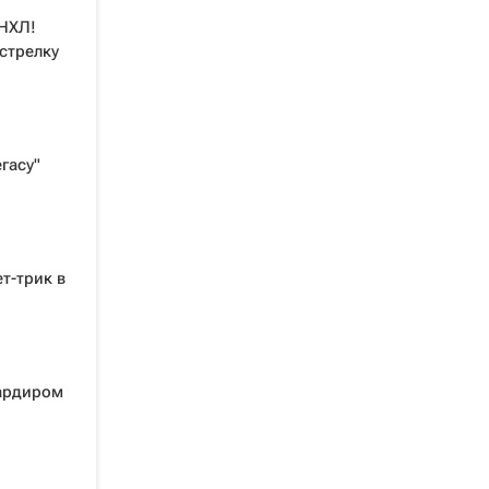
 НХЛ!
стрелку
гасу"
т-трик в
ардиром