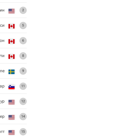
ин
2
еси
5
он
6
ти
8
пе
9
ар
11
ур
12
ер
14
отт
15