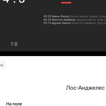
43:53
Кевин Фиала
(
Хоэль Армиа
,
Брандт Клар
46:22
Квинтон Байфилд
(
Адриан Кемпе
,
Анже 
59:14
Адриан Кемпе
(
Квинтон Байфилд
,
Дрю Д
1
:
0
нд
Лос-Анджелес
На поле