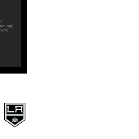
к
)
Копитар
)
оути
)