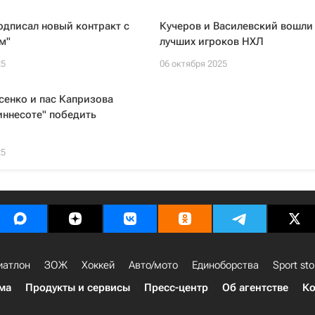
дписал новый контракт с
Кучеров и Василевский вошли 
м"
лучших игроков НХЛ
25
06 октября 2025
сенко и пас Капризова
иннесоте" победить
25
иатлон
ЗОЖ
Хоккей
Авто/мото
Единоборства
Sport sto
ма
Продукты и сервисы
Пресс-центр
Об агентстве
Ко