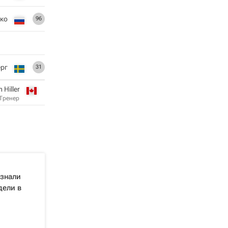
ко
96
рг
31
 Hiller
Тренер
знали
дели в