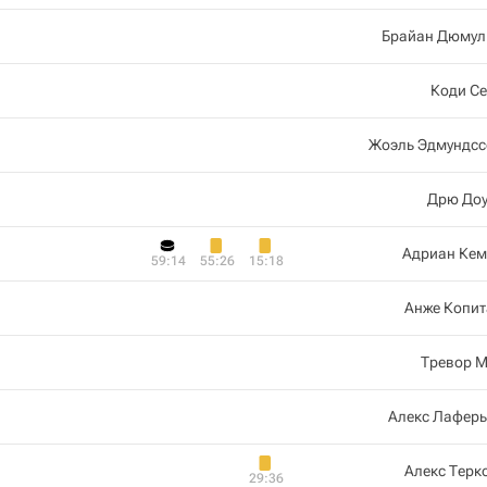
Брайан Дюмул
Коди С
Жоэль Эдмундсс
Дрю Доу
Адриан Кем
59:14
55:26
15:18
Анже Копит
Тревор М
Алекс Лаферь
Алекс Терк
29:36