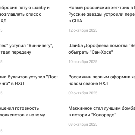
абросил пятую шайбу и
Новый российский хет-трик в
озглавлять список
Русские звезды устроили пере
НХЛ
в США
25
12 октября 2025
ес" уступил "Виннипегу",
Шайба Дорофеева помогла "Ве
тдал передачу
обыграть "Сан-Хосе"
25
10 октября 2025
ерии буллитов уступил "Лос-
Россиянин первым оформил хе
нгз" в НХЛ
новом сезоне НХЛ
25
09 октября 2025
оценил готовность
Маккиннон стал лучшим бомб
хоккеистов к новому
в истории "Колорадо"
08 октября 2025
25