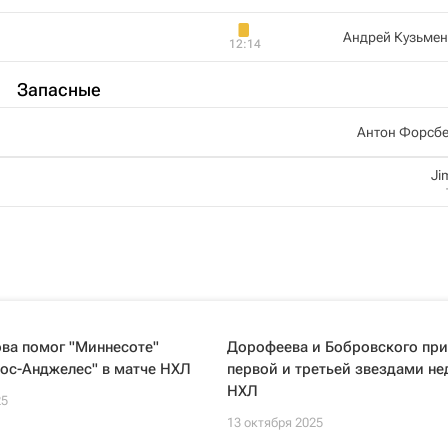
Андрей Кузьмен
12:14
Запасные
Антон Форсбе
Jim
ва помог "Миннесоте"
Дорофеева и Бобровского при
ос-Анджелес" в матче НХЛ
первой и третьей звездами не
НХЛ
25
13 октября 2025