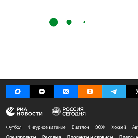
Футбол
Фигурное катание
Биатлон
ЗОЖ
Хоккей
Ав
Спецпроекты
Реклама
Продукты и сервисы
Пресс-ц