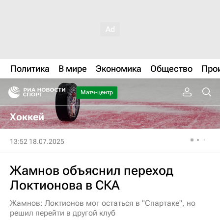
Политика
В мире
Экономика
Общество
Про
Матч-центр
Хоккей
13:52 18.07.2025
Жамнов объяснил переход
Локтионова в СКА
Жамнов: Локтионов мог остаться в "Спартаке", но
решил перейти в другой клуб