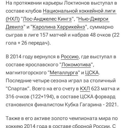
На протяжении карьеры Локтионов выступал в
составе клубов
Национальной хоккейной лиги 
(НХЛ)
"
Лос-Анджелес Кингз
", "
Нью-Джерси 
Девилз
" и "
Каролина Харрикейнз
", суммарно
сыграв в лиге 157 матчей и набрав 48 очков (22
гола + 26 передач).
В 2014 году вернулся в
Россию
, где выступал в
составе ярославского "
Локомотива
",
магнитогорского "
Металлурга
" и
ЦСКА
.
Последние четыре сезона играл за столичный
"Спартак". Всего на его счету в
КХЛ
623 матча и
316 очков (122+194), в составе ЦСКА форвард
становился финалистом Кубка Гагарина - 2021.
Также в его активе золото чемпионата мира по
хоккею 2014 года в составе сборной России. С