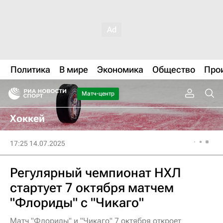
Политика
В мире
Экономика
Общество
Про
Матч-центр
Хоккей
17:25 14.07.2025
Регулярный чемпионат НХЛ
стартует 7 октября матчем
"Флориды" с "Чикаго"
Матч "Флориды" и "Чикаго" 7 октября откроет