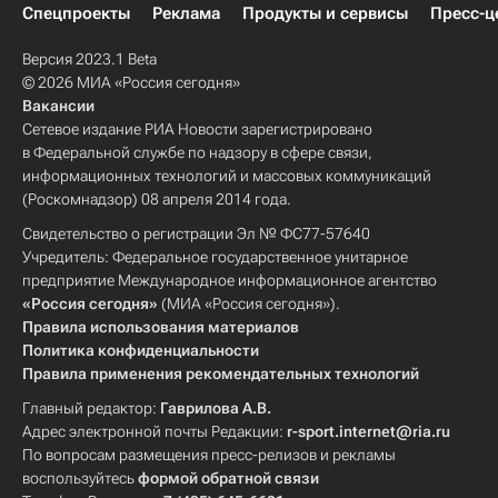
Спецпроекты
Реклама
Продукты и сервисы
Пресс-ц
Версия 2023.1 Beta
© 2026 МИА «Россия сегодня»
Вакансии
Сетевое издание РИА Новости зарегистрировано
в Федеральной службе по надзору в сфере связи,
информационных технологий и массовых коммуникаций
(Роскомнадзор) 08 апреля 2014 года.
Свидетельство о регистрации Эл № ФС77-57640
Учредитель: Федеральное государственное унитарное
предприятие Международное информационное агентство
«Россия сегодня»
(МИА «Россия сегодня»).
Правила использования материалов
Политика конфиденциальности
Правила применения рекомендательных технологий
Главный редактор:
Гаврилова А.В.
Адрес электронной почты Редакции:
r-sport.internet@ria.ru
По вопросам размещения пресс-релизов и рекламы
воспользуйтесь
формой обратной связи