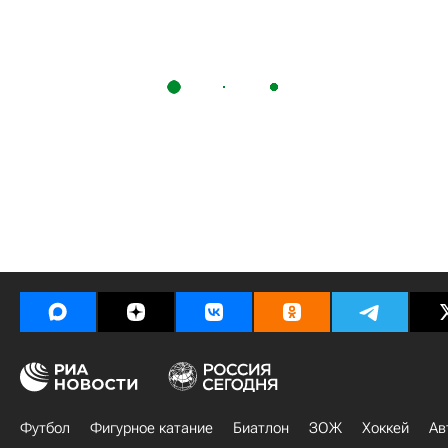
Футбол
Фигурное катание
Биатлон
ЗОЖ
Хоккей
Ав