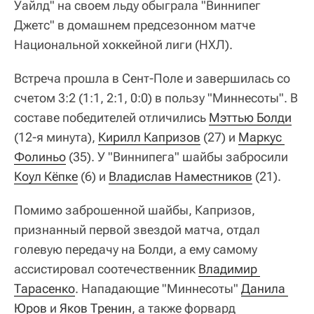
Уайлд" на своем льду обыграла "Виннипег
Джетс" в домашнем предсезонном матче
Национальной хоккейной лиги (НХЛ).
Встреча прошла в Сент-Поле и завершилась со
счетом 3:2 (1:1, 2:1, 0:0) в пользу "Миннесоты". В
составе победителей отличились
Мэттью Болди
(12-я минута),
Кирилл Капризов
(27) и
Маркус 
Фолиньо
(35). У "Виннипега" шайбы забросили
Коул Кёпке
(6) и
Владислав Наместников
(21).
Помимо заброшенной шайбы, Капризов,
признанный первой звездой матча, отдал
голевую передачу на Болди, а ему самому
ассистировал соотечественник
Владимир 
Тарасенко
. Нападающие "Миннесоты"
Данила 
Юров
и
Яков Тренин
, а также форвард