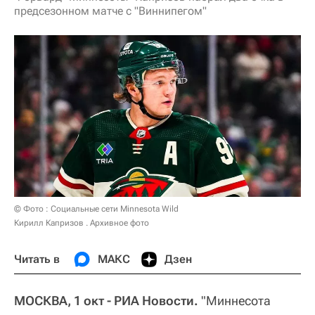
предсезонном матче с "Виннипегом"
© Фото : Социальные сети Minnesota Wild
Кирилл Капризов . Архивное фото
Читать в
МАКС
Дзен
МОСКВА, 1 окт - РИА Новости.
"Миннесота