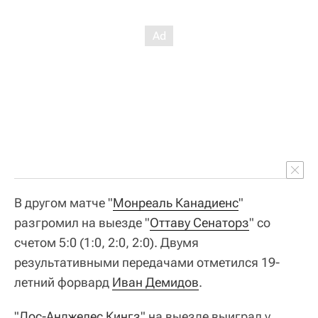
В другом матче "
Монреаль Канадиенс
"
разгромил на выезде "
Оттаву Сенаторз
" со
счетом 5:0 (1:0, 2:0, 2:0). Двумя
результативными передачами отметился 19-
летний форвард
Иван Демидов
.
"
Лос-Анджелес Кингз
" на выезде выиграл у